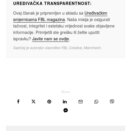
UREĐIVAČKA TRANSPARENTNOST:
Ovaj članak je pripremljen u skladu sa
Uređivačkim
smjernicama FBL magazina
. Naša misija je osigurati
tačnost, integritet i estetsku vrijednost svake objavljene
informacije. Primijetili ste grešku ili želite uputiti
ispravku?
Javite nam se ovdje
.
Sadržaj je autorsko vlasništvo FBL Creative, Mannheim.
Share