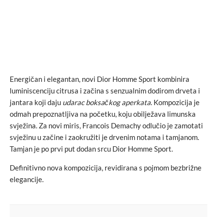
Energičan i elegantan, novi Dior Homme Sport kombinira
luminiscenciju citrusa i začina s senzualnim dodirom drveta i
jantara koji daju
udarac boksačkog aperkata
. Kompozicija je
odmah prepoznatljiva na početku, koju obilježava limunska
svježina. Za novi miris, Francois Demachy odlučio je zamotati
svježinu u začine i zaokružiti je drvenim notama i tamjanom.
Tamjan je po prvi put dodan srcu Dior Homme Sport.
Definitivno nova kompozicija, revidirana s pojmom bezbrižne
elegancije.