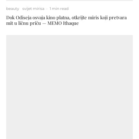
beauty
svijet mirisa
·
1 min read
Dok Odiseja osvaja kino platna, otkrijte miris koji pretvara
mit u ličnu priču — MEMO Ithaque