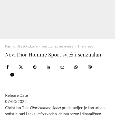
Fashion.Beauty.Love
·
beauty
svijet mirisa
·
1 min read
Novi Dior Homme Sport svjež i senzualan
Release Date
07/03/2022
Christian Dior
Dior Homme Sport
predstavljen je kao urbani,
sofisticirani i seksi
miris
vođen idejom brzog i dinamičnog