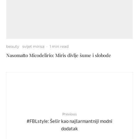
beauty
svijet mirisa
·
1 min read
Nasomatto Micodelirio: Miris divlje šume i slobode
Previous
#FBLstyle: Šešir kao najšarmantniji modni
dodatak