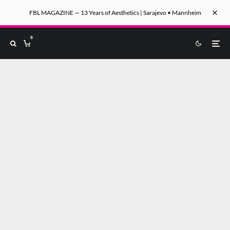
FBL MAGAZINE — 13 Years of Aesthetics | Sarajevo • Mannheim
0