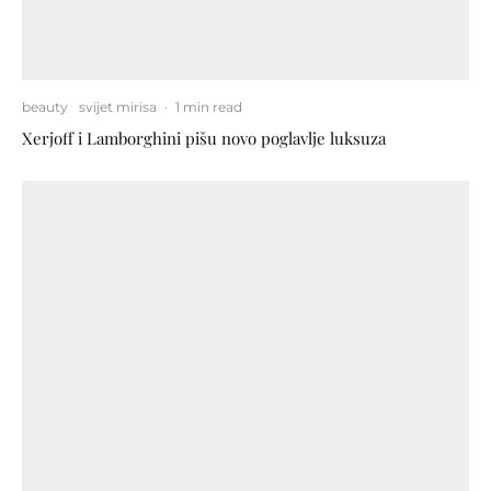
beauty
svijet mirisa
·
1 min read
Xerjoff i Lamborghini pišu novo poglavlje luksuza