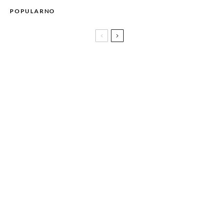
POPULARNO
ETIQUETTE – sinonim za unikatnost, jednostavnost i
udobnost