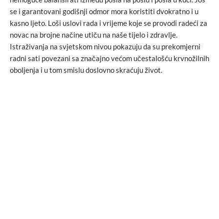
se i garantovani godišnji odmor mora koristiti dvokratno i u
kasno ljeto. Loši uslovi rada i vrijeme koje se provodi radeći za
novac na brojne načine utiču na naše tijelo i zdravlje.
Istraživanja na svjetskom nivou pokazuju da su prekomjerni
radni sati povezani sa značajno većom učestalošću krvnožilnih
oboljenja i u tom smislu doslovno skraćuju život.