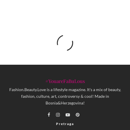
#YouareFaBuLous
Fashion.Beauty.Love is a lifestyle magazine. It's a mix of beauty,
fashion, culture, art, controversy & cool! Made in
Bosnia&Herzegovina!
Pretraga