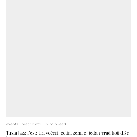
events
macchiato
·
2 min read
Tuzla Jazz Fest: Tri večeri, četiri zemlje, jedan grad koji diše