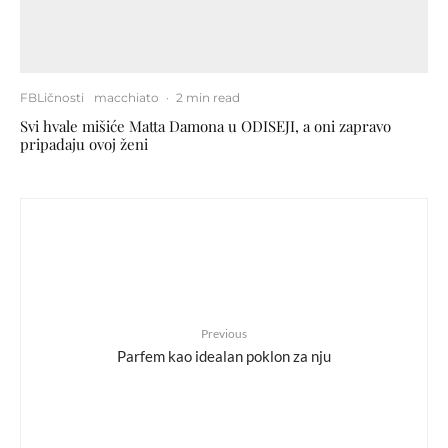
FBLičnosti
macchiato
·
2 min read
Svi hvale mišiće Matta Damona u ODISEJI, a oni zapravo
pripadaju ovoj ženi
Previous
Parfem kao idealan poklon za nju