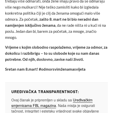
trebaju više odmarati, onda žene imaju pravo da se odmaraju
više nego muškarci! Nije teško zamisliti kako bi izgledala
konkretna politika čiji je cilj da ženama omogući malo više
odmora. Za početak,
zašto 8. mart ne bi bio neradni dan
namijenjen isključivo ženama
, da ne rade ništa ni u kući ni na
poslu. Jedan dan bi, barem za početak, za mnoge, značio
mnogo.
Vrijeme s kojim slobodno raspolažemo, vrijeme za odmor, za
dokolicu i razbibrigu – to su slobode koje su nam danas
potrebne. Od njih, doslovno, zavise naši životi.
Sretan nam 8.mart! #odmorsvimženamasvijeta
UREĐIVAČKA TRANSPARENTNOST:
Ovaj članak je pripremljen u skladu sa
Uređivačkim
smjernicama FBL magazina
. Naša misija je osigurati
tačnost, integritet i estetsku vrijednost svake objavljene