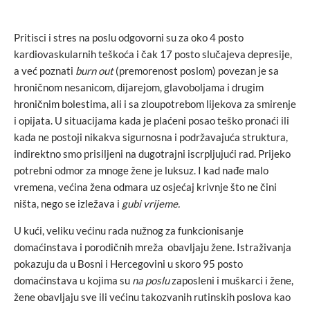
Pritisci i stres na poslu odgovorni su za oko 4 posto
kardiovaskularnih teškoća i čak 17 posto slučajeva depresije,
a već poznati
burn out
(premorenost poslom) povezan je sa
hroničnom nesanicom, dijarejom, glavoboljama i drugim
hroničnim bolestima, ali i sa zloupotrebom lijekova za smirenje
i opijata. U situacijama kada je plaćeni posao teško pronaći ili
kada ne postoji nikakva sigurnosna i podržavajuća struktura,
indirektno smo prisiljeni na dugotrajni iscrpljujući rad. Prijeko
potrebni odmor za mnoge žene je luksuz. I kad nađe malo
vremena, većina žena odmara uz osjećaj krivnje što ne čini
ništa, nego se izležava i
gubi vrijeme.
U kući, veliku većinu rada nužnog za funkcionisanje
domaćinstava i porodičnih mreža obavljaju žene. Istraživanja
pokazuju da u Bosni i Hercegovini u skoro 95 posto
domaćinstava u kojima su
na poslu
zaposleni i muškarci i žene,
žene obavljaju sve ili većinu takozvanih rutinskih poslova kao