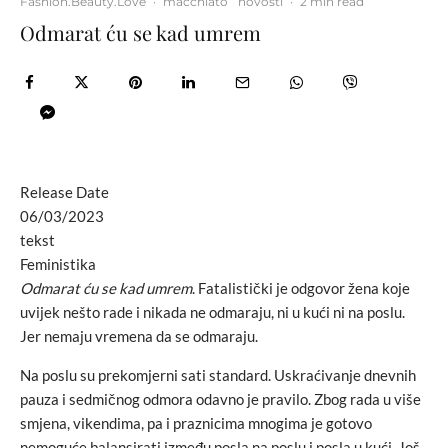
Fashion.Beauty.Love
·
macchiato
novosti
·
2 min read
Odmarat ću se kad umrem
Release Date
06/03/2023
tekst
Feministika
Odmarat ću se kad umrem
. Fatalistički je odgovor žena koje
uvijek nešto rade i nikada ne odmaraju, ni u kući ni na poslu.
Jer nemaju vremena da se odmaraju.
Na poslu su prekomjerni sati standard. Uskraćivanje dnevnih
pauza i sedmičnog odmora odavno je pravilo. Zbog rada u više
smjena, vikendima, pa i praznicima mnogima je gotovo
nemoguće balansirati između posla na poslu i posla u kući. Još