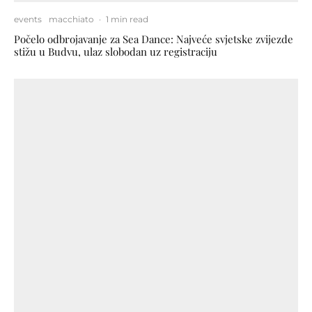
events
macchiato
·
1 min read
Počelo odbrojavanje za Sea Dance: Najveće svjetske zvijezde
stižu u Budvu, ulaz slobodan uz registraciju