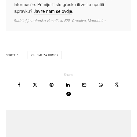
informacije. Primijetili ste grešku ili želite uputiti
ispravku?
Javite nam se ovdje
.
Sadržaj je autorsko vlasništvo FBL Creative, Mannheim.
SOURCE
VRIJEME ZA ODMOR
Share