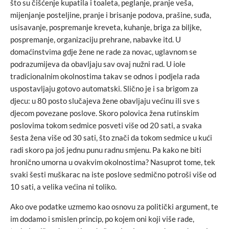
što su čišćenje kupatila i toaleta, peglanje, pranje veša,
mijenjanje posteljine, pranje i brisanje podova, prašine, suđa,
usisavanje, pospremanje kreveta, kuhanje, briga za biljke,
pospremanje, organizaciju prehrane, nabavke itd. U
domaćinstvima gdje žene ne rade za novac, uglavnom se
podrazumijeva da obavljaju sav ovaj nužni rad. U iole
tradicionalnim okolnostima takav se odnos i podjela rada
uspostavljaju gotovo automatski. Slično je i sa brigom za
djecu: u 80 posto slučajeva žene obavljaju većinu ili sve s
djecom povezane poslove. Skoro polovica žena rutinskim
poslovima tokom sedmice posveti više od 20 sati, a svaka
šesta žena više od 30 sati, što znači da tokom sedmice u kući
radi skoro pa još jednu punu radnu smjenu. Pa kako ne biti
hronično umorna u ovakvim okolnostima? Nasuprot tome, tek
svaki šesti muškarac na iste poslove sedmično potroši više od
10 sati, a velika većina ni toliko.
Ako ove podatke uzmemo kao osnovu za politički argument, te
im dodamo i smislen princip, po kojem oni koji više rade,