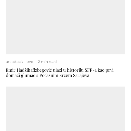
art attack
love
·
2 min read
Emir Hadžihafizbegović ulazi u historiju SFF-a kao prvi
domaći glumac s Počasnim Srcem Sarajeva