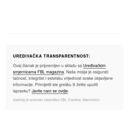
art attack
love
Serija KOMAR: Koliko daleko nas može
odvesti jedno putovanje na redovnoj liniji
Sarajevo–Jajce?
UREĐIVAČKA TRANSPARENTNOST:
Ovaj članak je pripremljen u skladu sa
Uređivačkim
smjernicama FBL magazina
. Naša misija je osigurati
tačnost, integritet i estetsku vrijednost svake objavljene
informacije. Primijetili ste grešku ili želite uputiti
ispravku?
Javite nam se ovdje
.
Sadržaj je autorsko vlasništvo FBL Creative, Mannheim.