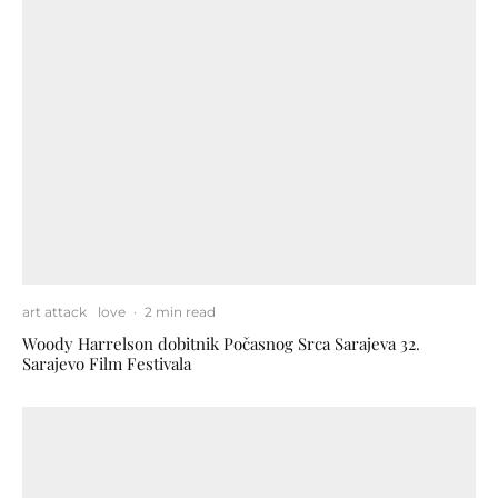
art attack
love
·
2 min read
Woody Harrelson dobitnik Počasnog Srca Sarajeva 32.
Sarajevo Film Festivala