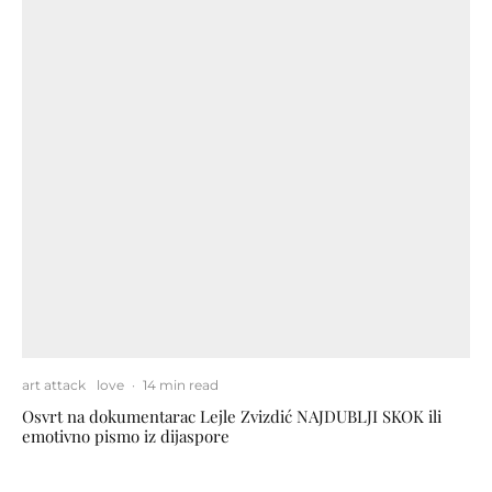
art attack
love
·
14 min read
Osvrt na dokumentarac Lejle Zvizdić NAJDUBLJI SKOK ili
emotivno pismo iz dijaspore