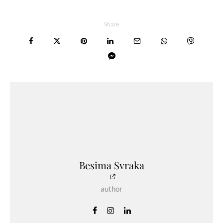
Share
Besima Svraka
author