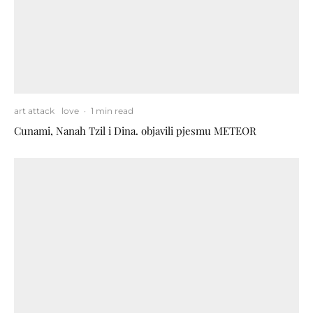
art attack
love
·
1 min read
Cunami, Nanah Tzil i Dina. objavili pjesmu METEOR