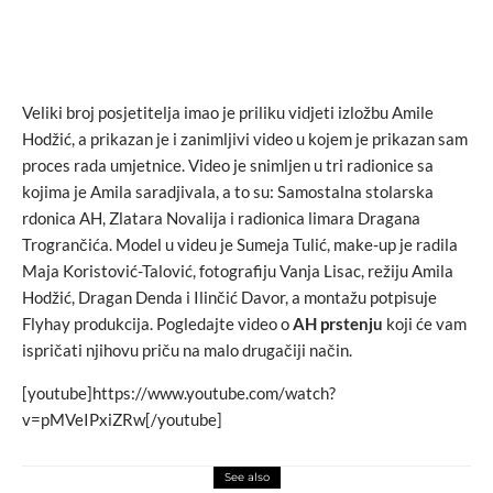
Veliki broj posjetitelja imao je priliku vidjeti izložbu Amile
Hodžić, a prikazan je i zanimljivi video u kojem je prikazan sam
proces rada umjetnice. Video je snimljen u tri radionice sa
kojima je Amila saradjivala, a to su: Samostalna stolarska
rdonica AH, Zlatara Novalija i radionica limara Dragana
Trogrančića. Model u videu je Sumeja Tulić, make-up je radila
Maja Koristović-Talović, fotografiju Vanja Lisac, režiju Amila
Hodžić, Dragan Denda i Ilinčić Davor, a montažu potpisuje
Flyhay produkcija. Pogledajte video o
AH prstenju
koji će vam
ispričati njihovu priču na malo drugačiji način.
[youtube]https://www.youtube.com/watch?
v=pMVeIPxiZRw[/youtube]
See also