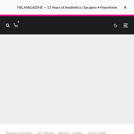
FBL MAGAZINE — 13 Years of Aesthetics | Sarajevo • Mannheim
0
Besima Svraka
·
art attack
design
video
·
1 min read