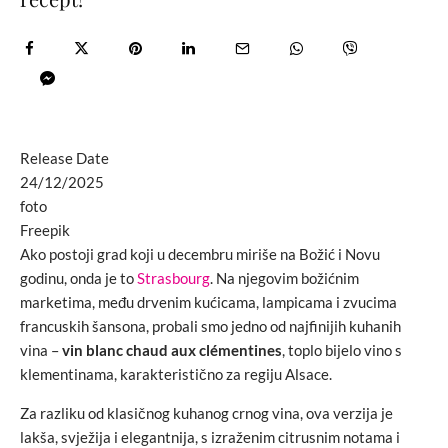
Release Date
24/12/2025
foto
Freepik
Ako postoji grad koji u decembru miriše na Božić i Novu
godinu, onda je to
Strasbourg
. Na njegovim božićnim
marketima, među drvenim kućicama, lampicama i zvucima
francuskih šansona, probali smo jedno od najfinijih kuhanih
vina –
vin blanc chaud aux clémentines
, toplo bijelo vino s
klementinama, karakteristično za regiju Alsace.
Za razliku od klasičnog kuhanog crnog vina, ova verzija je
lakša, svježija i elegantnija, s izraženim citrusnim notama i