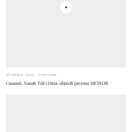
art attack
love
·
1 min read
Cunami, Nanah Tzil i Dina. objavili pjesmu METEOR