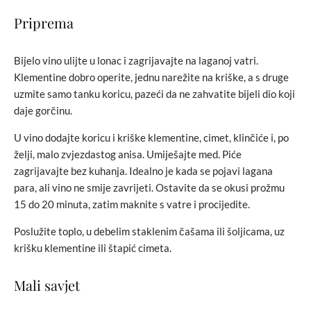
Priprema
Bijelo vino ulijte u lonac i zagrijavajte na laganoj vatri.
Klementine dobro operite, jednu narežite na kriške, a s druge
uzmite samo tanku koricu, pazeći da ne zahvatite bijeli dio koji
daje gorčinu.
U vino dodajte koricu i kriške klementine, cimet, klinčiće i, po
želji, malo zvjezdastog anisa. Umiješajte med. Piće
zagrijavajte bez kuhanja. Idealno je kada se pojavi lagana
para, ali vino ne smije zavrijeti. Ostavite da se okusi prožmu
15 do 20 minuta, zatim maknite s vatre i procijedite.
Poslužite toplo, u debelim staklenim čašama ili šoljicama, uz
krišku klementine ili štapić cimeta.
Mali savjet