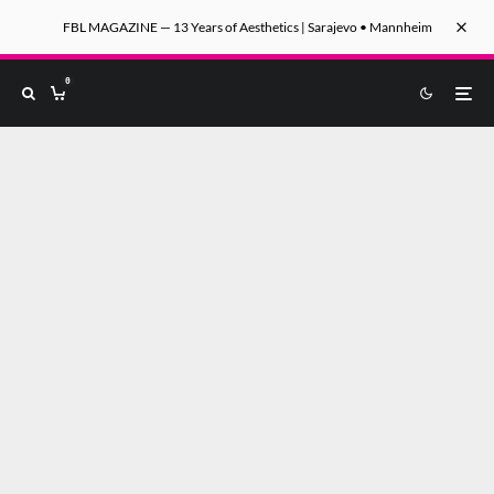
FBL MAGAZINE — 13 Years of Aesthetics | Sarajevo • Mannheim
0