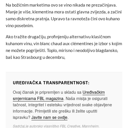
Na božićnim marketima ovo se vino nikada ne prezačinjava.
Manje je više, klementina mora ostati glavna zvijezda, a začini
samo diskretna pratnja. Upravo ta ravnoteža čini ovo kuhano
vino posebnim.
Ako tražite drugačiju, profinjeniju alternativu klasičnom
kuhanom vinu, vin blanc chaud aux clémentines je izbor s kojim
ne možete pogriješiti. Toplo, mirisno i neodoljivo blagdansko,
baš kao Strasbourg u decembru,
UREĐIVAČKA TRANSPARENTNOST:
Ovaj članak je pripremljen u skladu sa
Uređivačkim
smjernicama FBL magazina
. Naša misija je osigurati
tačnost, integritet i estetsku vrijednost svake objavljene
informacije. Primijetili ste grešku ili želite uputiti
ispravku?
Javite nam se ovdje
.
Sadržaj je autorsko vlasništvo FBL Creative, Mannheim.