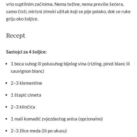
vrlo suptilnim začinima. Nema težine, nema previše šećera,
samo čisti, mirisni zimski užitak koji se pije polako, dok se ruke
griju oko šoljice.
Recept
Sastojci za 4 šoljice:
1 boca suhog ili polusuhog bijelog vina (rizling, pinot blanc ili
sauvignon blanc)
2–3 klementine
1 štapić cimeta
2–3 klinčića
1 mali komadić zvjezdastog anisa (opcionalno)
2–3 žlice meda (ili po ukusu)