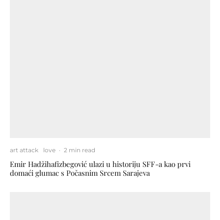
art attack
love
·
2 min read
Emir Hadžihafizbegović ulazi u historiju SFF-a kao prvi
domaći glumac s Počasnim Srcem Sarajeva