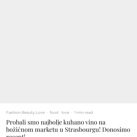
Fashion.Beauty.Love
·
food
love
·
1 min read
Probali smo najbolje kuhano vino na
božićnom marketu u Strasbourgu! Donosimo
recept!