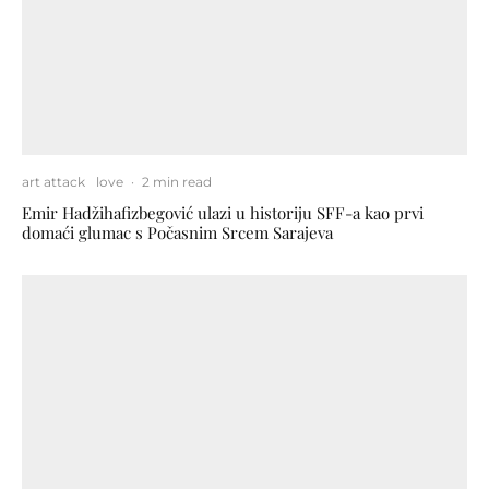
art attack
love
·
2 min read
Emir Hadžihafizbegović ulazi u historiju SFF-a kao prvi
domaći glumac s Počasnim Srcem Sarajeva