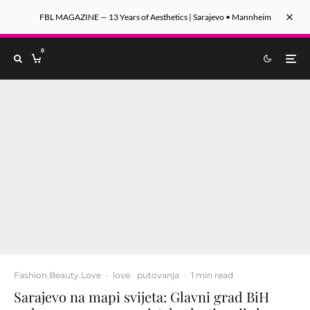
FBL MAGAZINE — 13 Years of Aesthetics | Sarajevo • Mannheim
0
Fashion.Beauty.Love
·
love
putovanja
·
1 min read
Sarajevo na mapi svijeta: Glavni grad BiH