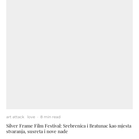
art attack
love
·
8 min read
Silver Frame Film Festival: Srebrenica i Bratunac kao mjesta
stvaranja, susreta i nove nade