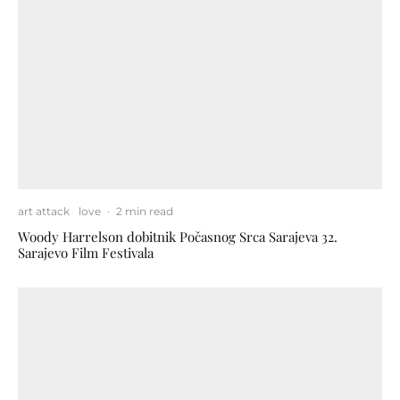
art attack
love
·
2 min read
Woody Harrelson dobitnik Počasnog Srca Sarajeva 32.
Sarajevo Film Festivala