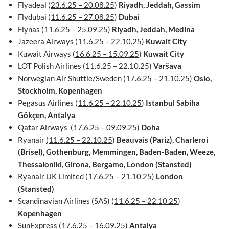
Flyadeal (
23.6.25 – 20.08.25
)
Riyadh, Jeddah, Gassim
Flydubai (
11.6.25 – 27.08.25
)
Dubai
Flynas (
11.6.25 – 25.09.25
)
Riyadh, Jeddah, Medina
Jazeera Airways (
11.6.25 – 22.10.25
)
Kuwait City
Kuwait Airways (
16.6.25 – 15.09.25
)
Kuwait City
LOT Polish Airlines (
11.6.25 – 22.10.25
)
Varšava
Norwegian Air Shuttle/Sweden (
17.6.25 – 21.10.25
)
Oslo,
Stockholm, Kopenhagen
Pegasus Airlines (
11.6.25 – 22.10.25
)
Istanbul Sabiha
Gökçen, Antalya
Qatar Airways (
17.6.25 – 09.09.25
)
Doha
Ryanair
(11.6.25 – 22.10.25
)
Beauvais (Pariz), Charleroi
(Brisel), Gothenburg, Memmingen, Baden-Baden, Weeze,
Thessaloniki, Girona, Bergamo, London (Stansted)
Ryanair UK Limited (
17.6.25 – 21.10.25
)
London
(Stansted)
Scandinavian Airlines (SAS) (
11.6.25 – 22.10.25
)
Kopenhagen
SunExpress
(17.6.25 – 16.09.25
)
Antalya