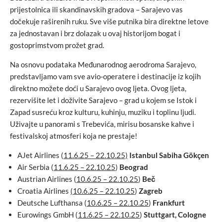
prijestolnica ili skandinavskih gradova – Sarajevo vas
dočekuje raširenih ruku. Sve više putnika bira direktne letove
za jednostavan i brz dolazak u ovaj historijom bogat i
gostoprimstvom prožet grad.
Na osnovu podataka Međunarodnog aerodroma Sarajevo,
predstavljamo vam sve avio-operatere i destinacije iz kojih
direktno možete doći u Sarajevo ovog ljeta. Ovog ljeta,
rezervišite let i doživite Sarajevo – grad u kojem se Istok i
Zapad susreću kroz kulturu, kuhinju, muziku i toplinu ljudi.
Uživajte u panorami s Trebevića, mirisu bosanske kahve i
festivalskoj atmosferi koja ne prestaje!
AJet Airlines (
11.6.25 – 22.10.25)
Istanbul Sabiha Gökçen
Air Serbia (
11.6.25 – 22.10.25
)
Beograd
Austrian Airlines (
10.6.25 – 22.10.25
)
Beč
Croatia Airlines
(10.6.25 – 22.10.25
)
Zagreb
Deutsche Lufthansa (
10.6.25 – 22.10.25
)
Frankfurt
Eurowings GmbH (
11.6.25 – 22.10.25
)
Stuttgart, Cologne