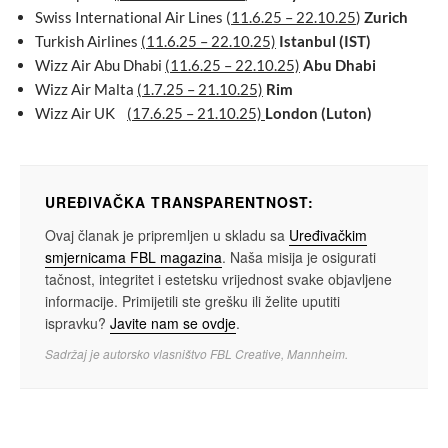
Swiss International Air Lines (
11.6.25 – 22.10.25
)
Zurich
Turkish Airlines
(11.6.25 – 22.10.25)
Istanbul (IST)
Wizz Air Abu Dhabi
(11.6.25 – 22.10.25)
Abu Dhabi
Wizz Air Malta
(1.7.25 – 21.10.25)
Rim
Wizz Air UK
(17.6.25 – 21.10.25)
London (Luton)
UREĐIVAČKA TRANSPARENTNOST:
Ovaj članak je pripremljen u skladu sa
Uređivačkim
smjernicama FBL magazina
. Naša misija je osigurati
tačnost, integritet i estetsku vrijednost svake objavljene
informacije. Primijetili ste grešku ili želite uputiti
ispravku?
Javite nam se ovdje
.
Sadržaj je autorsko vlasništvo FBL Creative, Mannheim.