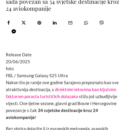
sada povezan sa 34 svjetske destinacije kroz
24 aviokompanije
Release Date
20/06/2025
foto
FBL / Samsung Galaxy S25 Ultra
Nakon što je ranije ove godine Sarajevo prepoznato kao sve
atraktivnija destinacija, s
direktnim letovima kao ključnim
faktorom porasta turističkih dolazaka
stižu još uzbudljivije
vijesti. Ove ljetne sezone, glavni grad Bosne i Hercegovine
povezan je s čak
34 svjetske destinacije kroz 24
aviokompanije
!
Bez obzira dolazite li iz evropskih metropola, arapskih