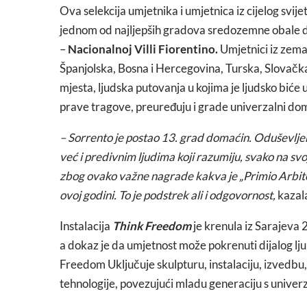
Ova selekcija umjetnika i umjetnica iz cijelog svi
jednom od najljepših gradova sredozemne obale d
–
Nacionalnoj Villi Fiorentino.
Umjetnici iz zemalj
Španjolska, Bosna i Hercegovina, Turska, Slovačka, 
mjesta, ljudska putovanja u kojima je ljudsko biće
prave tragove, preuređuju i grade univerzalni dom
– Sorrento je postao 13. grad domaćin. Oduševlj
već i predivnim ljudima koji razumiju, svako na sv
zbog ovako važne nagrade kakva je „Primio Arbiter
ovoj godini. To je podstrek ali i odgovornost,
kazala
Instalacija
Think Freedom
je krenula iz Sarajeva 2
a dokaz je da umjetnost može pokrenuti dijalog ljubav
Freedom Uključuje skulpturu, instalaciju, izvedbu, 
tehnologije, povezujući mladu generaciju s unive