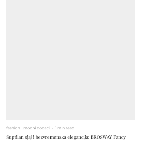
fashion
modni dodaci
·
1 min read
Suptilan sjaj i bezvremenska elegancija: BROSWAY Fancy