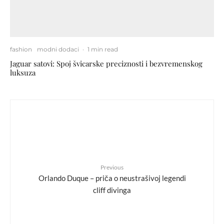
fashion
modni dodaci
·
1 min read
Jaguar satovi: Spoj švicarske preciznosti i bezvremenskog
luksuza
Previous
Orlando Duque – priča o neustrašivoj legendi
cliff divinga