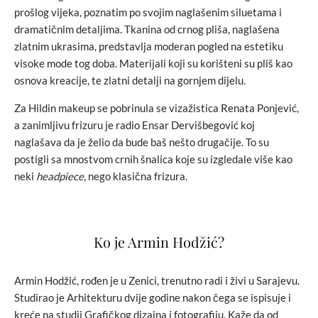
prošlog vijeka, poznatim po svojim naglašenim siluetama i
dramatičnim detaljima. Tkanina od crnog pliša, naglašena
zlatnim ukrasima, predstavlja moderan pogled na estetiku
visoke mode tog doba. Materijali koji su korišteni su pliš kao
osnova kreacije, te zlatni detalji na gornjem dijelu.
Za Hildin makeup se pobrinula se vizažistica Renata Ponjević,
a zanimljivu frizuru je radio Ensar Dervišbegović koj
naglašava da je želio da bude baš nešto drugačije. To su
postigli sa mnostvom crnih šnalica koje su izgledale više kao
neki
headpiece
, nego klasična frizura.
Ko je Armin Hodžić?
Armin Hodžić, rođen je u Zenici, trenutno radi i živi u Sarajevu.
Studirao je Arhitekturu dvije godine nakon čega se ispisuje i
kreće na studij Grafičkog dizajna i fotografiju. Kaže da od