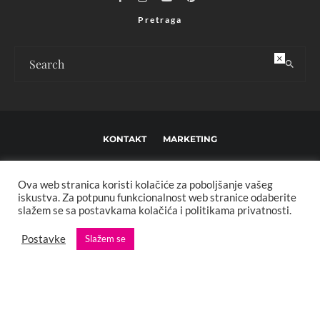
Pretraga
×
KONTAKT
MARKETING
USLOVI KORIŠTENJA I UREĐIVAČKE SMJERNICE
Ova web stranica koristi kolačiće za poboljšanje vašeg
IMPRESSUM
O NAMA
iskustva. Za potpunu funkcionalnost web stranice odaberite
slažem se sa postavkama kolačića i politikama privatnosti.
Copyright © 2013 - 2025 FBL creative. Sva prava zadržana. Developed by:
Postavke
Slažem se
XStreamThemes