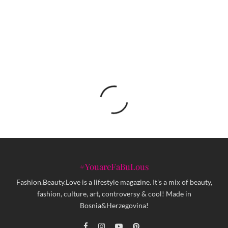
Tri vrste “osnažujućih” reklama za žene ili
FEMINISM SELLS
#YouareFaBuLous
Fashion.Beauty.Love is a lifestyle magazine. It's a mix of beauty,
fashion, culture, art, controversy & cool! Made in
Bosnia&Herzegovina!