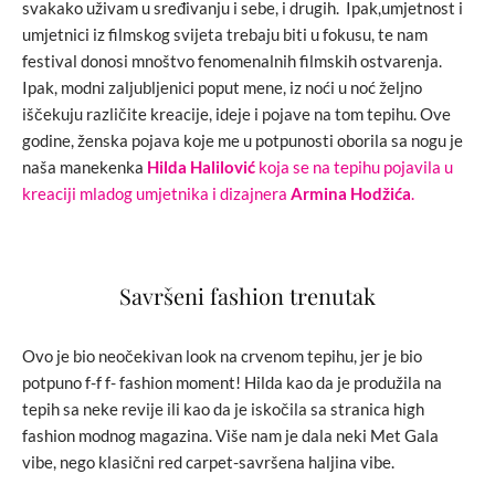
svakako uživam u sređivanju i sebe, i drugih. Ipak,umjetnost i
umjetnici iz filmskog svijeta trebaju biti u fokusu, te nam
festival donosi mnoštvo fenomenalnih filmskih ostvarenja.
Ipak, modni zaljubljenici poput mene, iz noći u noć željno
iščekuju različite kreacije, ideje i pojave na tom tepihu. Ove
godine, ženska pojava koje me u potpunosti oborila sa nogu je
naša manekenka
Hilda Halilović
koja se na tepihu pojavila u
kreaciji mladog umjetnika i dizajnera
Armina Hodžića
.
Savršeni fashion trenutak
Ovo je bio neočekivan look na crvenom tepihu, jer je bio
potpuno f-f f- fashion moment! Hilda kao da je produžila na
tepih sa neke revije ili kao da je iskočila sa stranica high
fashion modnog magazina. Više nam je dala neki Met Gala
vibe, nego klasični red carpet-savršena haljina vibe.