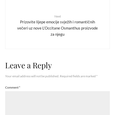
Next
Prizovite lijepe emocije svježih i romantičnih
večeri uz nove L’Occitane Osmanthus proizvode
za njegu
Leave a Reply
Your email address will not be published.
Required fields are marked
*
Comment
*