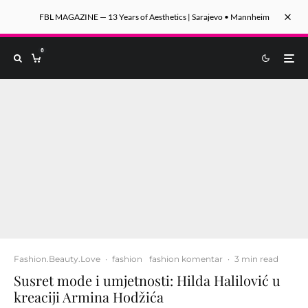
FBL MAGAZINE — 13 Years of Aesthetics | Sarajevo • Mannheim
0
Fashion.Beauty.Love
·
fashion
fashion komentar
·
3 min read
Susret mode i umjetnosti: Hilda Halilović u
kreaciji Armina Hodžića