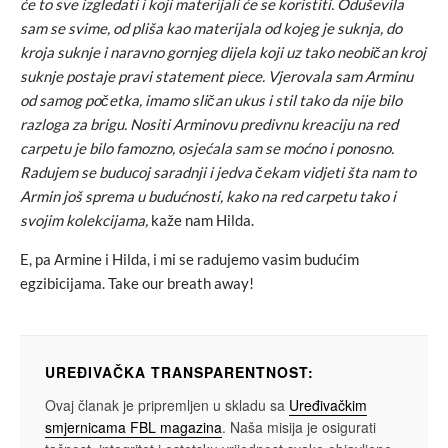
će to sve izgledati i koji materijali će se koristiti. Oduševila
sam se svime, od pliša kao materijala od kojeg je suknja, do
kroja suknje i naravno gornjeg dijela koji uz tako neobičan kroj
suknje postaje pravi statement piece. Vjerovala sam Arminu
od samog početka, imamo sličan ukus i stil tako da nije bilo
razloga za brigu. Nositi Arminovu predivnu kreaciju na red
carpetu je bilo famozno, osjećala sam se moćno i ponosno.
Radujem se buducoj saradnji i jedva čekam vidjeti šta nam to
Armin još sprema u budućnosti, kako na red carpetu tako i
svojim kolekcijama,
kaže nam Hilda.
E, pa Armine i Hilda, i mi se radujemo vasim budućim
egzibicijama. Take our breath away!
UREĐIVAČKA TRANSPARENTNOST:
Ovaj članak je pripremljen u skladu sa
Uređivačkim
smjernicama FBL magazina
. Naša misija je osigurati