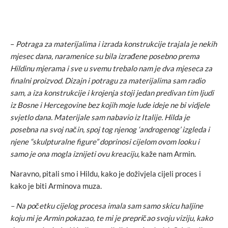
–
Potraga za materijalima i izrada konstrukcije trajala je nekih
mjesec dana, naramenice su bila izrađene posebno prema
Hildinu mjerama i sve u svemu trebalo nam je dva mjeseca za
finalni proizvod. Dizajn i potragu za materijalima sam radio
sam, a iza konstrukcije i krojenja stoji jedan predivan tim ljudi
iz Bosne i Hercegovine bez kojih moje lude ideje ne bi vidjele
svjetlo dana. Materijale sam nabavio iz Italije. Hilda je
posebna na svoj način, spoj tog njenog ‘androgenog’ izgleda i
njene “skulpturalne figure” doprinosi cijelom ovom looku i
samo je ona mogla iznijeti ovu kreaciju,
kaže nam Armin.
Naravno, pitali smo i Hildu, kako je doživjela cijeli proces i
kako je biti Arminova muza.
– Na početku cijelog procesa imala sam samo skicu haljine
koju mi je Armin pokazao, te mi je prepričao svoju viziju, kako