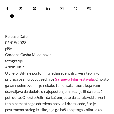
Release Date
06/09/2023
piše
Gordana Gasha Miladinović
fotografije
Armin Jusić
U cijeloj BiH, ne postoji niti jedan event ili crveni tepih koji
privlači pažnju poput sedmice
Sarajevo Film Festivala
. Ono što
ga čini jedinstvenim je nekako ta nonšalantnost koja vam
dozvoljava da dođete u najopuštenijem izdanju ili da se baš
potrudite. Ono sto želim da kažem jeste da sarajevski crveni
tepih nema strogo određena pravila i dress-code, što je
povremeno razlog kritike, a ja ga baš zbog toga volim, iako