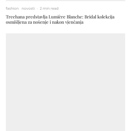
fashion
novosti
·
2 min read
Treehana predstavlja Lumière Blanche: Bridal kolekcija
osmišljena za nošenje i nakon vjenčanja