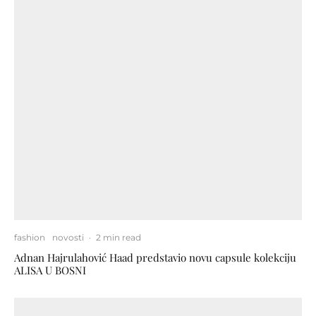
fashion
novosti
·
2 min read
Adnan Hajrulahović Haad predstavio novu capsule kolekciju
ALISA U BOSNI