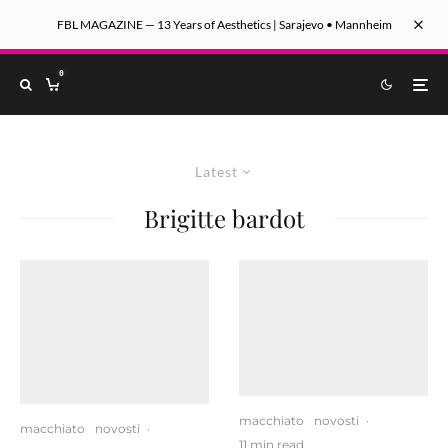
FBL MAGAZINE — 13 Years of Aesthetics | Sarajevo • Mannheim
0
Latest
Brigitte bardot
macchiato
novosti
·
macchiato
novosti
·
11 min read