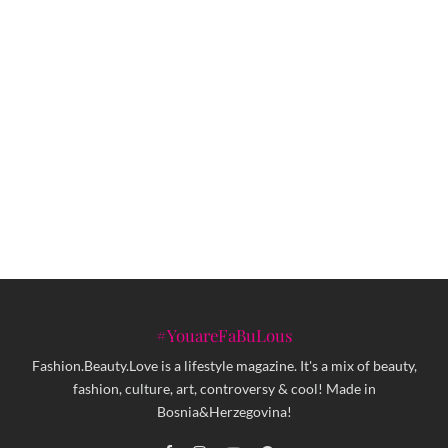
Doživite tri večeri vrhunskog reggae
zvuka: Roots Revival od 17. do 19. jula
na Kanli kuli
Danas je DAN RATOVA ZVIJEZDA: May
the 4th be with you!
#YouareFaBuLous
Fashion.Beauty.Love is a lifestyle magazine. It's a mix of beauty,
fashion, culture, art, controversy & cool! Made in
Bosnia&Herzegovina!