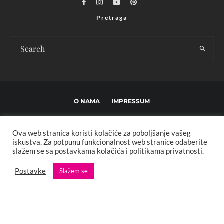
Pretraga
O NAMA
IMPRESSUM
USLOVI KORIŠTENJA I UREĐIVAČKE SMJERNICE
Ova web stranica koristi kolačiće za poboljšanje vašeg
POLITIKA PRIVATNOSTI
MARKETING
KONTAKT
iskustva. Za potpunu funkcionalnost web stranice odaberite
slažem se sa postavkama kolačića i politikama privatnosti.
Copyright © 2013 - 2025 FBL creative. Sva prava zadržana. Developed by:
Postavke
Slažem se
XStreamThemes