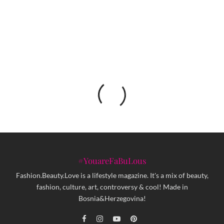
Pravna i medicinska promjena spola – vodeći
problem transrodnih osoba u BiH
#YouareFaBuLous
Fashion.Beauty.Love is a lifestyle magazine. It's a mix of beauty,
fashion, culture, art, controversy & cool! Made in
Bosnia&Herzegovina!