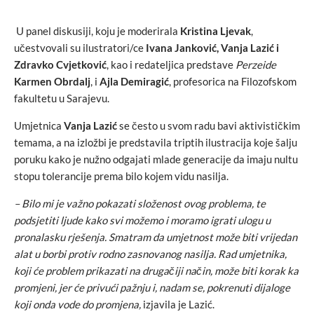
U panel diskusiji, koju je moderirala
Kristina Ljevak
,
učestvovali su ilustratori/ce
Ivana Janković, Vanja Lazić i
Zdravko Cvjetković
, kao i redateljica predstave
Perzeide
Karmen Obrdalj
, i
Ajla Demiragić
, profesorica na Filozofskom
fakultetu u Sarajevu.
Umjetnica
Vanja Lazić
se često u svom radu bavi aktivističkim
temama, a na izložbi je predstavila triptih ilustracija koje šalju
poruku kako je nužno odgajati mlade generacije da imaju nultu
stopu tolerancije prema bilo kojem vidu nasilja.
– Bilo mi je važno pokazati složenost ovog problema, te
podsjetiti ljude kako svi možemo i moramo igrati ulogu u
pronalasku rješenja. Smatram da umjetnost može biti vrijedan
alat u borbi protiv rodno zasnovanog nasilja. Rad umjetnika,
koji će problem prikazati na drugačiji način, može biti korak ka
promjeni, jer će privući pažnju i, nadam se, pokrenuti dijaloge
koji onda vode do promjena,
izjavila je Lazić.