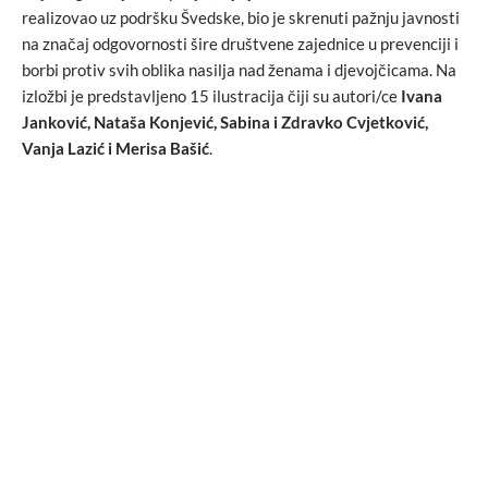
realizovao uz podršku Švedske, bio je skrenuti pažnju javnosti
na značaj odgovornosti šire društvene zajednice u prevenciji i
borbi protiv svih oblika nasilja nad ženama i djevojčicama. Na
izložbi je predstavljeno 15 ilustracija čiji su autori/ce
Ivana
Janković, Nataša Konjević, Sabina i Zdravko Cvjetković,
Vanja Lazić i Merisa Bašić
.