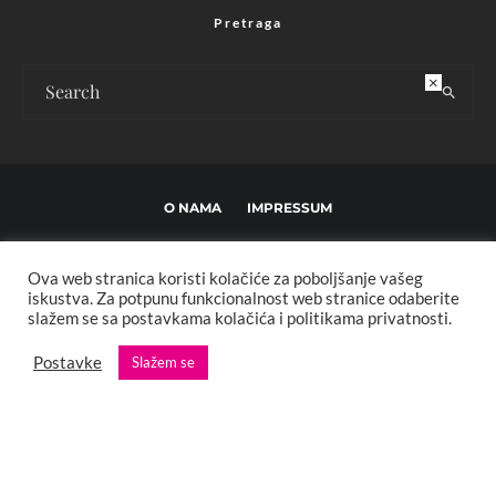
Pretraga
×
O NAMA
IMPRESSUM
USLOVI KORIŠTENJA I UREĐIVAČKE SMJERNICE
Ova web stranica koristi kolačiće za poboljšanje vašeg
POLITIKA PRIVATNOSTI
MARKETING
KONTAKT
iskustva. Za potpunu funkcionalnost web stranice odaberite
slažem se sa postavkama kolačića i politikama privatnosti.
Copyright © 2013 - 2025 FBL creative. Sva prava zadržana. Developed by:
Postavke
Slažem se
XStreamThemes