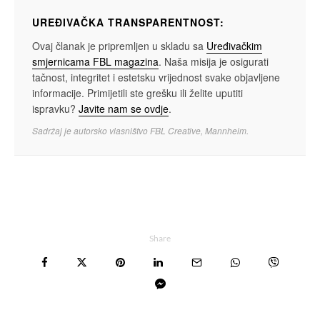
UREĐIVAČKA TRANSPARENTNOST:
Ovaj članak je pripremljen u skladu sa
Uređivačkim
smjernicama FBL magazina
. Naša misija je osigurati
tačnost, integritet i estetsku vrijednost svake objavljene
informacije. Primijetili ste grešku ili želite uputiti
ispravku?
Javite nam se ovdje
.
Sadržaj je autorsko vlasništvo FBL Creative, Mannheim.
Share