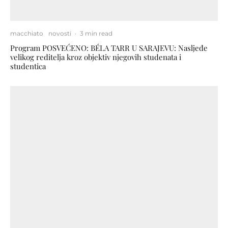
macchiato
novosti
·
3 min read
Program POSVEĆENO: BÉLA TARR U SARAJEVU: Nasljeđe
velikog reditelja kroz objektiv njegovih studenata i
studentica