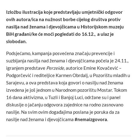
Izložbu ilustracija koje predstavljaju umjetnički odgovor
ovih autora/ica na nužnost borbe cijelog društva protiv
nasilja nad ženama i djevojčicama u Historijskom muzeju
BiH građani/ke će moći pogledati do 16.12., a ulaz je
slobodan.
Podsjećamo, kampanja posvećena značaju prevencije i
suzbijanja nasilja nad ženama i djevojčicama počela je 24.11.,
igranjem predstave
Perzeide,
autorice Emine Kovačević –
Podgorčević i rediteljice Karmen Obrdalj, u Pozorištu mladih u
Sarajevu, a ova predstava koja govori o nasilju nad ženama
izvedena je još jednom u Narodnom pozorištu Mostar. Tokom
16 dana aktivizma, u Tuzli i Banjoj Luci, održane su i panel
diskusije o jačanju odgovora zajednice na rodno zasnovano
nasilje. Na svim ovim događajima poslana je poruka da za
nasilje nad ženama i djevojčicama
#nemaizgovora
.