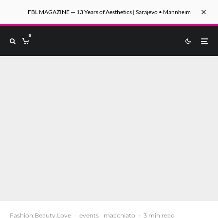
FBL MAGAZINE — 13 Years of Aesthetics | Sarajevo • Mannheim
0
Fashion.Beauty.Love
·
events
macchiato
·
3 min read