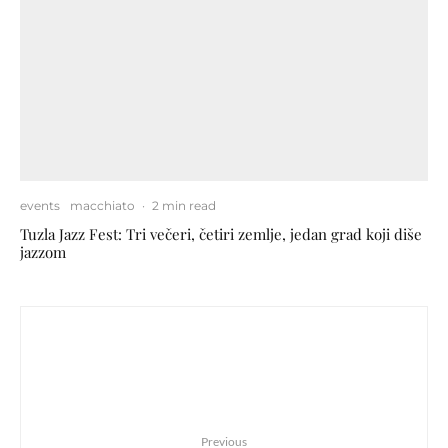
events
macchiato
·
2 min read
Tuzla Jazz Fest: Tri večeri, četiri zemlje, jedan grad koji diše
jazzom
Previous