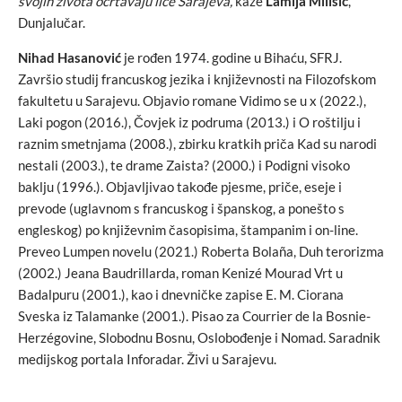
svojih života ocrtavaju lice Sarajeva,
kaže
Lamija Milišić
,
Dunjalučar.
Nihad Hasanović
je rođen 1974. godine u Bihaću, SFRJ.
Završio studij francuskog jezika i književnosti na Filozofskom
fakultetu u Sarajevu. Objavio romane Vidimo se u x (2022.),
Laki pogon (2016.), Čovjek iz podruma (2013.) i O roštilju i
raznim smetnjama (2008.), zbirku kratkih priča Kad su narodi
nestali (2003.), te drame Zaista? (2000.) i Podigni visoko
baklju (1996.). Objavljivao takođe pjesme, priče, eseje i
prevode (uglavnom s francuskog i španskog, a ponešto s
engleskog) po književnim časopisima, štampanim i on-line.
Preveo Lumpen novelu (2021.) Roberta Bolaña, Duh terorizma
(2002.) Jeana Baudrillarda, roman Kenizé Mourad Vrt u
Badalpuru (2001.), kao i dnevničke zapise E. M. Ciorana
Sveska iz Talamanke (2001.). Pisao za Courrier de la Bosnie-
Herzégovine, Slobodnu Bosnu, Oslobođenje i Nomad. Saradnik
medijskog portala Inforadar. Živi u Sarajevu.