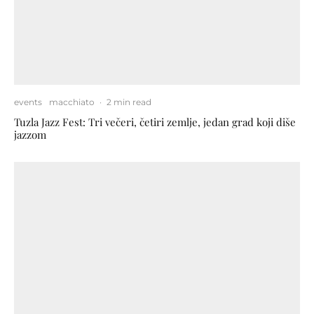
events
macchiato
·
2 min read
Tuzla Jazz Fest: Tri večeri, četiri zemlje, jedan grad koji diše
jazzom