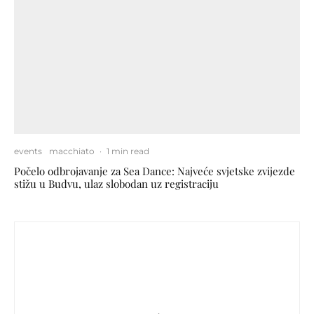
events
macchiato
·
1 min read
Počelo odbrojavanje za Sea Dance: Najveće svjetske zvijezde
stižu u Budvu, ulaz slobodan uz registraciju