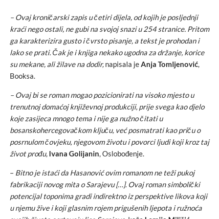
– Ovaj kroničarski zapis u četiri dijela, od kojih je posljednji
kraći nego ostali, ne gubi na svojoj snazi u 254 stranice. Pritom
ga karakterizira gusto i čvrsto pisanje, a tekst je prohodan i
lako se prati. Čak je i knjiga nekako ugodna za držanje, korice
su mekane, ali žilave na dodir,
napisala je
Anja Tomljenović
,
Booksa.
– Ovaj bi se roman mogao pozicionirati na visoko mjesto u
trenutnoj domaćoj književnoj produkciji, prije svega kao djelo
koje zasijeca mnogo tema i nije ga nužno čitati u
bosanskohercegovačkom ključu, već posmatrati kao priču o
posrnulom čovjeku, njegovom životu i povorci ljudi koji kroz taj
život prođu,
Ivana Golijanin
, Oslobođenje.
–
Bitno je istaći da Hasanović ovim romanom ne teži pukoj
fabrikaciji novog mita o Sarajevu […]. Ovaj roman simbolički
potencijal toponima gradi indirektno iz perspektive likova koji
u njemu žive i koji glasnim rojem prigušenih ljepota i ružnoća