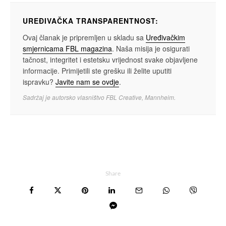
UREĐIVAČKA TRANSPARENTNOST:
Ovaj članak je pripremljen u skladu sa
Uređivačkim
smjernicama FBL magazina
. Naša misija je osigurati
tačnost, integritet i estetsku vrijednost svake objavljene
informacije. Primijetili ste grešku ili želite uputiti
ispravku?
Javite nam se ovdje
.
Sadržaj je autorsko vlasništvo FBL Creative, Mannheim.
Share