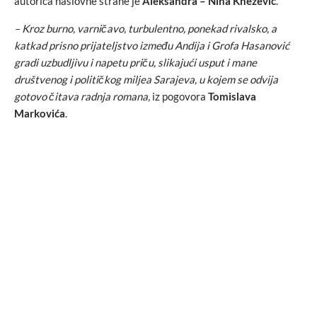
autorica naslovne strane je
Aleksandra – Nina Knežević
.
– Kroz burno, varničavo, turbulentno, ponekad rivalsko, a
katkad prisno prijateljstvo između Andija i Grofa Hasanović
gradi uzbudljivu i napetu priču, slikajući usput i mane
društvenog i političkog miljea Sarajeva, u kojem se odvija
gotovo čitava radnja romana,
iz pogovora
Tomislava
Markovića
.