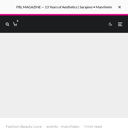
FBL MAGAZINE — 13 Years of Aesthetics | Sarajevo • Mannheim
0
Fashion.Beauty.Love
·
events
macchiato
·
1 min read