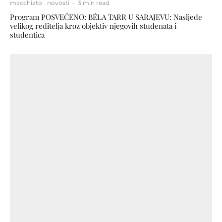
macchiato
novosti
·
3 min read
Program POSVEĆENO: BÉLA TARR U SARAJEVU: Nasljeđe
velikog reditelja kroz objektiv njegovih studenata i
studentica