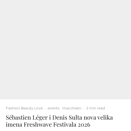
Fashion.Beauty.Love
·
events
macchiato
·
2 min read
Sébastien Léger i Denis Sulta nova velika
imena Freshwave Festivala 2026