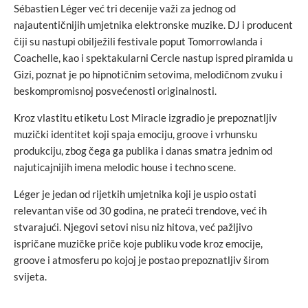
Sébastien Léger već tri decenije važi za jednog od
najautentičnijih umjetnika elektronske muzike. DJ i producent
čiji su nastupi obilježili festivale poput Tomorrowlanda i
Coachelle, kao i spektakularni Cercle nastup ispred piramida u
Gizi, poznat je po hipnotičnim setovima, melodičnom zvuku i
beskompromisnoj posvećenosti originalnosti.
Kroz vlastitu etiketu Lost Miracle izgradio je prepoznatljiv
muzički identitet koji spaja emociju, groove i vrhunsku
produkciju, zbog čega ga publika i danas smatra jednim od
najuticajnijih imena melodic house i techno scene.
Léger je jedan od rijetkih umjetnika koji je uspio ostati
relevantan više od 30 godina, ne prateći trendove, već ih
stvarajući. Njegovi setovi nisu niz hitova, već pažljivo
ispričane muzičke priče koje publiku vode kroz emocije,
groove i atmosferu po kojoj je postao prepoznatljiv širom
svijeta.