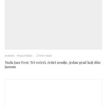
events
macchiato
·
2 min read
Tuzla Jazz Fest: Tri večeri, četiri zemlje, jedan grad koji diše
jazzom