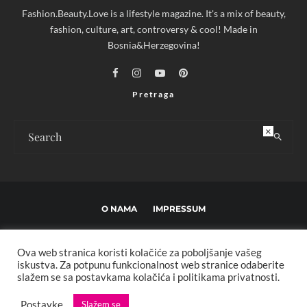
Fashion.Beauty.Love is a lifestyle magazine. It's a mix of beauty,
fashion, culture, art, controversy & cool! Made in
Bosnia&Herzegovina!
Pretraga
×
O NAMA
IMPRESSUM
USLOVI KORIŠTENJA I UREĐIVAČKE SMJERNICE
Ova web stranica koristi kolačiće za poboljšanje vašeg
POLITIKA PRIVATNOSTI
MARKETING
KONTAKT
iskustva. Za potpunu funkcionalnost web stranice odaberite
slažem se sa postavkama kolačića i politikama privatnosti.
Copyright © 2013 - 2025 FBL creative. Sva prava zadržana. Developed by:
Postavke
Slažem se