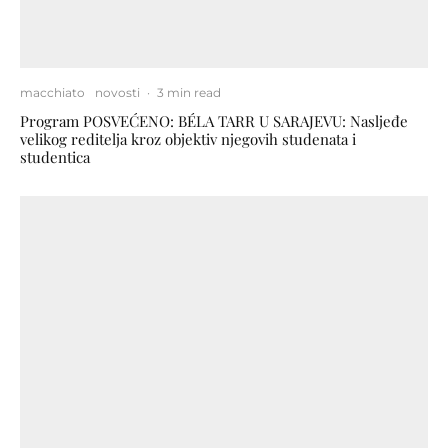
macchiato
novosti
·
3 min read
Program POSVEĆENO: BÉLA TARR U SARAJEVU: Nasljeđe
velikog reditelja kroz objektiv njegovih studenata i
studentica