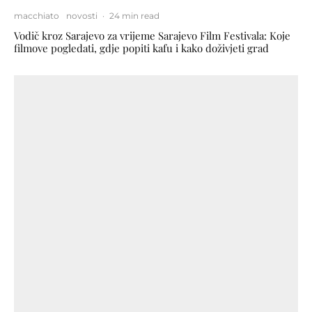
macchiato
novosti
·
24 min read
Vodič kroz Sarajevo za vrijeme Sarajevo Film Festivala: Koje
filmove pogledati, gdje popiti kafu i kako doživjeti grad