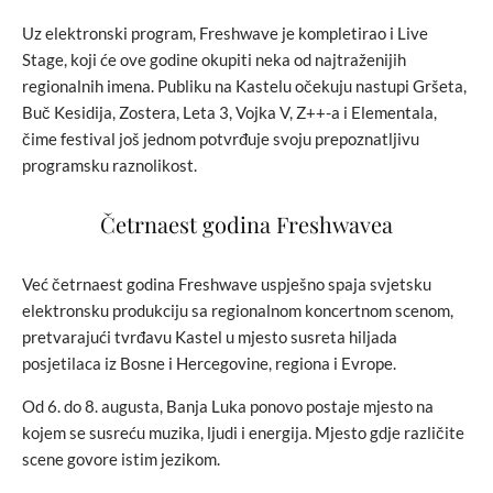
Uz elektronski program, Freshwave je kompletirao i Live
Stage, koji će ove godine okupiti neka od najtraženijih
regionalnih imena. Publiku na Kastelu očekuju nastupi Gršeta,
Buč Kesidija, Zostera, Leta 3, Vojka V, Z++-a i Elementala,
čime festival još jednom potvrđuje svoju prepoznatljivu
programsku raznolikost.
Četrnaest godina Freshwavea
Već četrnaest godina Freshwave uspješno spaja svjetsku
elektronsku produkciju sa regionalnom koncertnom scenom,
pretvarajući tvrđavu Kastel u mjesto susreta hiljada
posjetilaca iz Bosne i Hercegovine, regiona i Evrope.
Od 6. do 8. augusta, Banja Luka ponovo postaje mjesto na
kojem se susreću muzika, ljudi i energija. Mjesto gdje različite
scene govore istim jezikom.