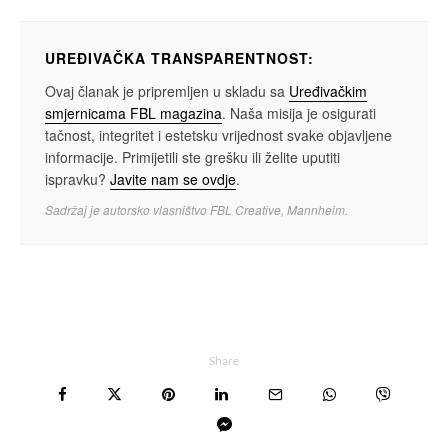
UREĐIVAČKA TRANSPARENTNOST:
Ovaj članak je pripremljen u skladu sa
Uređivačkim
smjernicama FBL magazina
. Naša misija je osigurati
tačnost, integritet i estetsku vrijednost svake objavljene
informacije. Primijetili ste grešku ili želite uputiti
ispravku?
Javite nam se ovdje
.
Sadržaj je autorsko vlasništvo FBL Creative, Mannheim.
Share