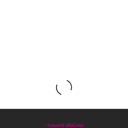
Annie Leibovitz posjetila Sarajevo
Ponovno probudite strasti uz novi Avonov
parfem Attraction Awaken
#YouareFaBuLous