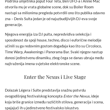
Podrška umjetnika poput Four Teta, Ben UFO-a i Annie Mac
otvorila mu je vrata globalne scene, dok su Boiler Room
nastupi sa milionima pregleda potvrdili ono što publika odavno
zna – Denis Sulta jedan je od najuzbudljivijih DJ-eva svoje
generacije.
Njegova energija iza DJ pulta, nepredvidiva selekcija i
sposobnost da spoji house, techno, disco i euforične melodije
učinili su ga redovnim gostom događaja kao što su Circoloco,
Time Warp, Awakenings i Panorama Bar. Svaki njegov nastup
donosi jedinstvenu dinamiku, zbog čega se danas ubraja među
najtraženija imena svjetske elektronske scene.
Enter the Nexus i Live Stage
Dolazak Légera i Sulte predstavlja snažnu potvrdu
ovogodišnjeg festivalskog koncepta
Enter the Nexus
, ideje
koja briše granice između različitih stilova, generacija i scena,
spajajući ih u jedinstveno festivalsko iskustvo.