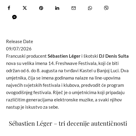
Release Date
09/07/2026
Francuski producent
Sébastien Léger
i škotski
DJ Denis Sulta
nova su velika imena 14. Freshwave Festivala, koji će biti
održan od 6. do 8. augusta na tvrđavi Kastel u Banjoj Luci. Dva
umjetnika, čija se imena godinama nalaze na line-upovima
najvećih svjetskih festivala i klubova, predvodit će program
ovogodišnjeg festivala. Riječ je o umjetnicima koji pripadaju
različitim generacijama elektronske muzike, a svaki njihov
nastup je iskustvo za sebe.
Sébastien Léger – tri decenije autentičnosti