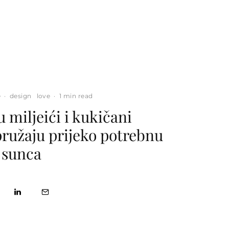
e
·
design
love
·
1 min read
 miljeići i kukičani
pružaju prijeko potrebnu
d sunca