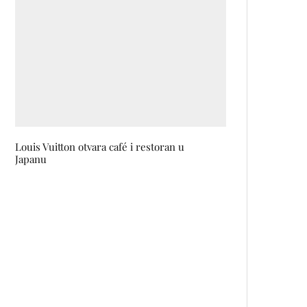
Louis Vuitton otvara café i restoran u
Japanu
Felina by New Notes: Baršunasti
bunt u bočici parfema
Mračne tajne opsade i snaga
ljudskog opstanka: Izložba SA,
LINIJA ŽIVOTA i promocija knjige
o ‘sarajevskim vikend
snajperistima’ u Italiji