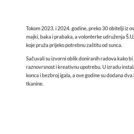
Tokom 2023. i 2024. godine, preko 30 obitelji iz ov
majki, baka i prabaka, a volonterke udruženja Š.U.M.
koje pruža prijeko potrebnu zaštitu od sunca.
Sačuvali su izvorni oblik doniranih radova kako bi o
raznovrsnost i kreativnu upotrebu. U izradu instala
konca i bezbroj igala, a ove godine su dodana dv
tkanine.