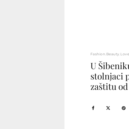
Fashion.Beauty.Lov
U Šibeniku
stolnjaci 
zaštitu o