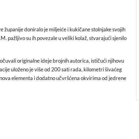
e županije doniralo je miljeiće i kukičane stolnjake svojih
 pažljivo su ih povezale u veliki kolaž, stvarajući sjenilo
čuvali originalne ideje brojnih autorica, ističući njihovu
cije uloženo je više od 200 sati rada, kilometri šivaćeg
a nova elementa i dodatno učvršćena okvirima od jedrene