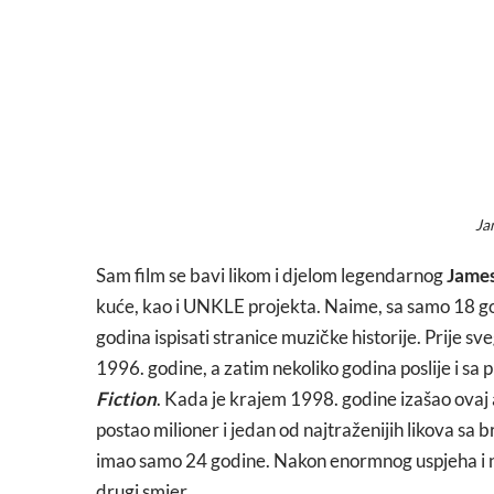
Ja
Sam film se bavi likom i djelom legendarnog
James
kuće, kao i UNKLE projekta. Naime, sa samo 18 go
godina ispisati stranice muzičke historije. Prije 
1996. godine, a zatim nekoliko godina poslije i
Fiction
. Kada je krajem 1998. godine izašao ovaj al
postao milioner i jedan od najtraženijih likova sa
imao samo 24 godine. Nakon enormnog uspjeha i nj
drugi smjer.