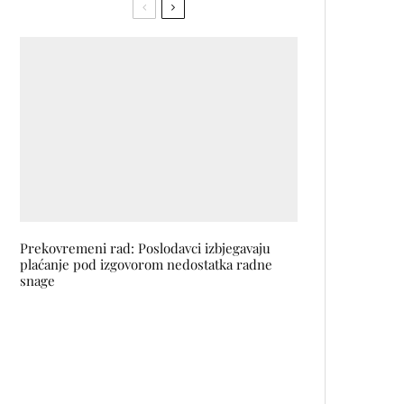
Prekovremeni rad: Poslodavci izbjegavaju
plaćanje pod izgovorom nedostatka radne
snage
Rockabilly spirit x mala crna
haljina