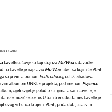
mes Levelle
a Lavellea
, čovjeka koji stoji iza
Mo’Wax
izdavačke
dina Lavelle je napravio
Mo’Wax
label, sa kojim će 90-ih
svega sa prvim albumom
Endtroducing
od DJ Shadowa
 sa prvim albumom UNKLE projekta, pod imenom
Psyence
bum, cijeli svijet je poludio za njima, a sam Lavelle je
 britanske muzičke scene. U tom trenutku James Lavelle je
ihovog vrhunca krajem ’90-ih, priča dobija sasvim