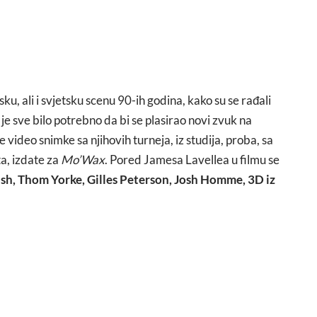
u, ali i svjetsku scenu 90-ih godina, kako su se rađali
ta je sve bilo potrebno da bi se plasirao novi zvuk na
e video snimke sa njihovih turneja, iz studija, proba, sa
a, izdate za
Mo’Wax
. Pored Jamesa Lavellea u filmu se
sh, Thom Yorke, Gilles Peterson, Josh Homme, 3D iz