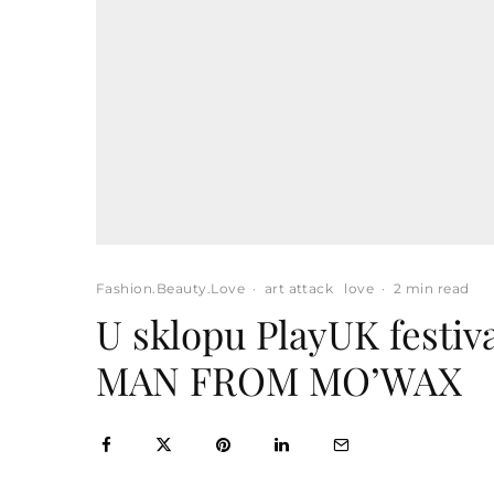
Fashion.Beauty.Love
·
art attack
love
·
2 min read
U sklopu PlayUK festiv
MAN FROM MO’WAX