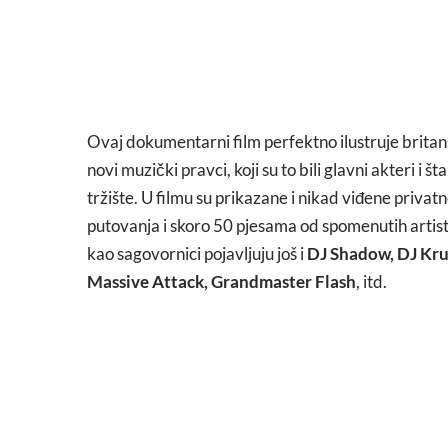
Ovaj dokumentarni film perfektno ilustruje britansk
novi muzički pravci, koji su to bili glavni akteri i š
tržište. U filmu su prikazane i nikad viđene privatn
putovanja i skoro 50 pjesama od spomenutih artist
kao sagovornici pojavljuju još i
DJ Shadow, DJ Kru
Massive Attack, Grandmaster Flash
, itd.