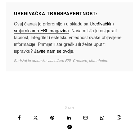
UREĐIVAČKA TRANSPARENTNOST:
Ovaj članak je pripremljen u skladu sa
Uređivačkim
smjernicama FBL magazina
. Naša misija je osigurati
tačnost, integritet i estetsku vrijednost svake objavljene
informacije. Primijetili ste grešku ili želite uputiti
ispravku?
Javite nam se ovdje
.
Sadržaj je autorsko vlasništvo FBL Creative, Mannheim.
Share