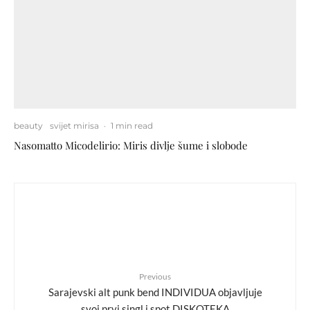
beauty
svijet mirisa
·
1 min read
Nasomatto Micodelirio: Miris divlje šume i slobode
Previous
Sarajevski alt punk bend INDIVIDUA objavljuje
svoj prvi singl i spot DISKOTEKA