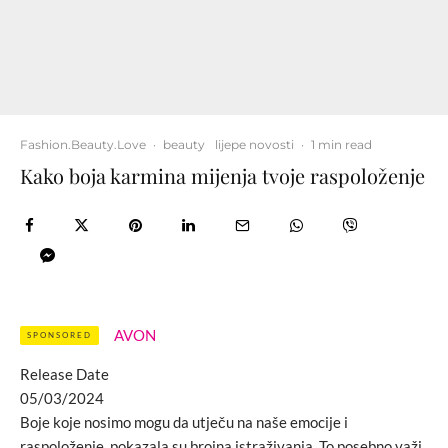
Fashion.Beauty.Love
·
beauty
lijepe novosti
·
1 min read
Kako boja karmina mijenja tvoje raspoloženje
AVON
SPONSORED
Release Date
05/03/2024
Boje koje nosimo mogu da utječu na naše emocije i
raspoloženje, pokazala su brojna istraživanja. To posebno važi