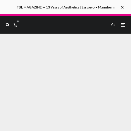
FBL MAGAZINE — 13 Years of Aesthetics | Sarajevo • Mannheim
0