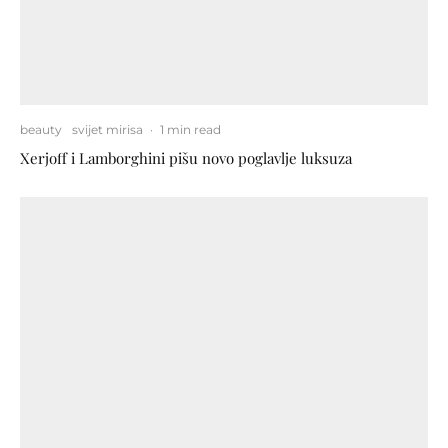
beauty
svijet mirisa
·
1 min read
Xerjoff i Lamborghini pišu novo poglavlje luksuza