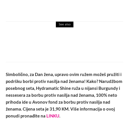
See also
beauty
njega
Probali smo >> Clinique Smart Custom-
Repair serum
Simbolično, za Dan žena, upravo ovim ružem možeš pružiti i
podršku borbi protiv nasilja nad ženama! Kako? Narudžbom
posebnog seta, Hydramatic Shine ruža u nijansi Burgundy i
nessesera za borbu protiv nasilja nad ženama, 100% neto
prihoda ide u Avonov fond za borbu protiv nasilja nad
ženama. Cijena seta je 31,90 KM. Više informacija o ovoj
ponudi pronađite na
LINKU
.