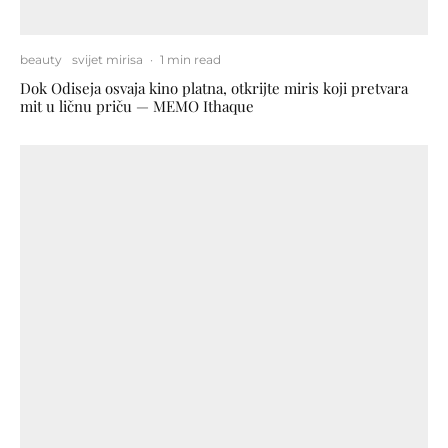
beauty
svijet mirisa
·
1 min read
Dok Odiseja osvaja kino platna, otkrijte miris koji pretvara
mit u ličnu priču — MEMO Ithaque