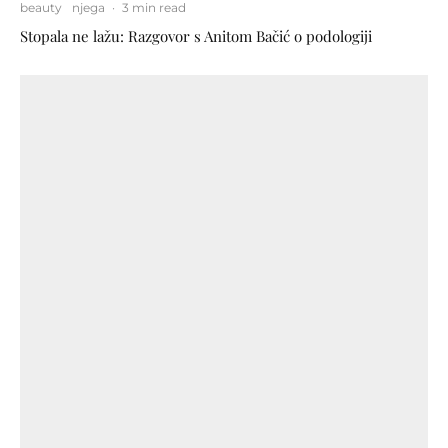
beauty
njega
·
3 min read
Stopala ne lažu: Razgovor s Anitom Bačić o podologiji