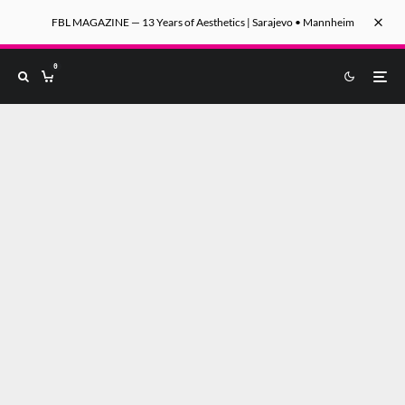
FBL MAGAZINE — 13 Years of Aesthetics | Sarajevo • Mannheim
0