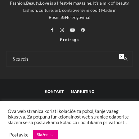
Fashion.Beauty.Love is a lifestyle magazine. It's a mix of beauty,
fashion, culture, art, controversy & cool! Made in
Bosnia&Herzegovina!
Pretraga
×
KONTAKT
MARKETING
USLOVI KORIŠTENJA I UREĐIVAČKE SMJERNICE
Ova web stranica koristi kolačiće za poboljšanje vašeg
IMPRESSUM
O NAMA
iskustva. Za potpunu funkcionalnost web stranice odaberite
slažem se sa postavkama kolačića i politikama privatnosti.
Copyright © 2013 - 2025 FBL creative. Sva prava zadržana. Developed by:
Postavke
Slažem se