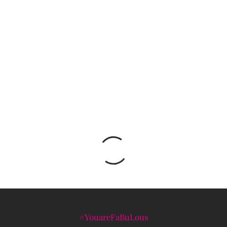
Valentino mirisi BORN IN ROMA nude čaroliju
Rima na dlanu
SYOSS GLAZE Fashion Show u Sarajevu donio
spoj mode, kose i savremenog beauty izraza
#YouareFaBuLous