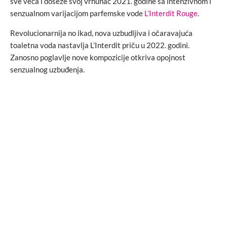
sve veća i doseže svoj vrhunac 2021. godine sa intenzivnom i
senzualnom varijacijom parfemske vode
L’Interdit Rouge
.
Revolucionarnija no ikad, nova uzbudljiva i očaravajuća
toaletna voda nastavlja L’Interdit priču u 2022. godini.
Zanosno poglavlje nove kompozicije otkriva opojnost
senzualnog uzbuđenja.