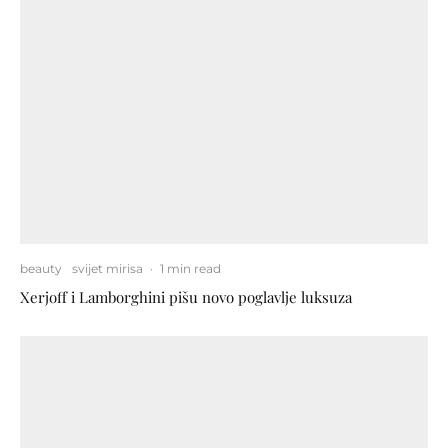
beauty
svijet mirisa
·
1 min read
Xerjoff i Lamborghini pišu novo poglavlje luksuza