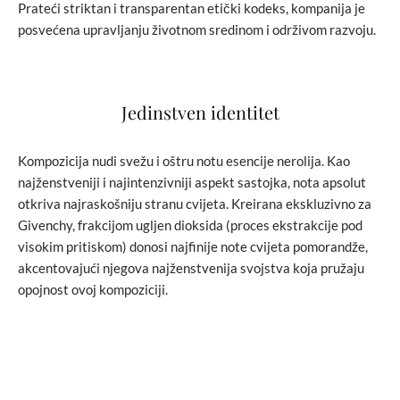
Prateći striktan i transparentan etički kodeks, kompanija je
posvećena upravljanju životnom sredinom i održivom razvoju.
Jedinstven identitet
Kompozicija nudi svežu i oštru notu esencije nerolija. Kao
najženstveniji i najintenzivniji aspekt sastojka, nota apsolut
otkriva najraskošniju stranu cvijeta. Kreirana ekskluzivno za
Givenchy, frakcijom ugljen dioksida (proces ekstrakcije pod
visokim pritiskom) donosi najfinije note cvijeta pomorandže,
akcentovajući njegova najženstvenija svojstva koja pružaju
opojnost ovoj kompoziciji.