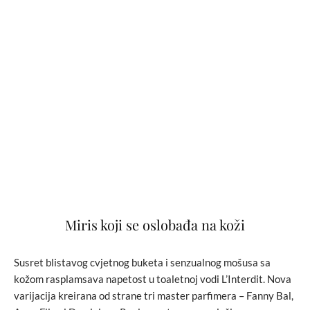
Miris koji se oslobađa na koži
Susret blistavog cvjetnog buketa i senzualnog mošusa sa
kožom rasplamsava napetost u toaletnoj vodi L’Interdit. Nova
varijacija kreirana od strane tri master parfimera – Fanny Bal,