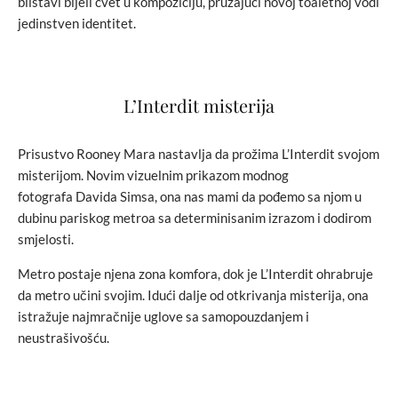
blistavi bijeli cvet u kompoziciju, pružajući novoj toaletnoj vodi
jedinstven identitet.
L’Interdit misterija
Prisustvo Rooney Mara nastavlja da prožima L’Interdit svojom
misterijom. Novim vizuelnim prikazom modnog
fotografa Davida Simsa, ona nas mami da pođemo sa njom u
dubinu pariskog metroa sa determinisanim izrazom i dodirom
smjelosti.
Metro postaje njena zona komfora, dok je L’Interdit ohrabruje
da metro učini svojim. Idući dalje od otkrivanja misterija, ona
istražuje najmračnije uglove sa samopouzdanjem i
neustrašivošću.