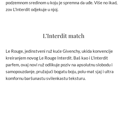
podzemnom sredinom u koju je spremna da uđe. Više no ikad,
zov L’Interdit odjekuje u njoj.
L’Interdit match
Le Rouge, jedinstveni ruž kuće Givenchy, ukida konvencije
kreiranjem novog Le Rouge Interdit. Baš kao i L’Interdit
parfem, ovaj novi ruž odlikuje poziv na apsolutnu slobodu i
samopouzdanje, pružajući bogatu boju, polu-mat sjaj i ultra
komfornu baršunastu svilenkastu teksturu.