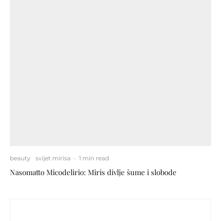
beauty
svijet mirisa
·
1 min read
Nasomatto Micodelirio: Miris divlje šume i slobode