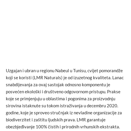
Uzgajan i ubran u regionu Nabeul u Tunisu, cvijet pomorandže
koji se koristi (LMR Naturals) je od izuzetnog kvaliteta. Lanac
snabdijevanja za ovaj sastojak odnosno komponentu je
posvećen ekološki i društveno odgovornom pristupu. Prakse
koje se primjenjuju u oblastima i pogonima za proizvodnju
sirovina istaknute su tokom istraživanja u decembru 2020.
godine, koje je sproveo stručnjak iz nevladine organizacije za
biodiverzitet i zaštitu ljudskih prava. LMR garantuje
obezbjeđivanje 100% čistih i prirodnih vrhunskih ekstrakta.