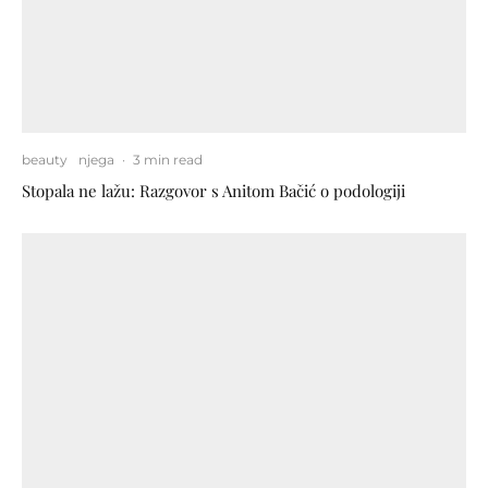
beauty
njega
·
3 min read
Stopala ne lažu: Razgovor s Anitom Bačić o podologiji