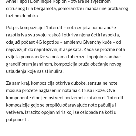
Anne Flipo i Dominique Ropion – otvara se svježinom
citrusnog tria bergamota, pomorandže i mandarine protkanog
fuzijom đumbira.
Potpis kompozicije L’Interdit – nota cvijeta pomorandže
razotkriva svu svoju raskoš i otkriva njena četiri aspekta,
odajući počast 4G logotipu – amblemu Givenchy kuće – od
najsvežijih do najintezivnijih aspekata. Kada se prožme nota
cvijeta pomorandže sa notama tuberoze i opojnim sambac i
grandiflorum jasminom, kompozicija pruža obećanje novog
uzbuđenja koje nas stimulira.
Za sam kraj, kompozicija otkriva duboke, senzualne note
mošusa prožete naglašenim notama citrusa i kože. Ove
komponente čine jedinstveni podzemni crni akord L’Interdit
kompozicije gdje se prepliću očaravajuće note pačulija i
vetivera. Izrazito opojan miris koji se oslobađa na koži u
potpunosti.