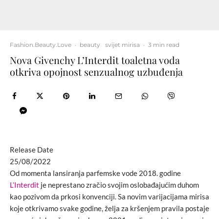
Fashion.Beauty.Love
·
beauty
svijet mirisa
·
3 min read
Nova Givenchy L’Interdit toaletna voda
otkriva opojnost senzualnog uzbuđenja
Release Date
25/08/2022
Od momenta lansiranja parfemske vode 2018. godine
L’Interdit
je neprestano zračio svojim oslobađajućim duhom
kao pozivom da prkosi konvenciji. Sa novim varijacijama mirisa
koje otkrivamo svake godine, želja za kršenjem pravila postaje