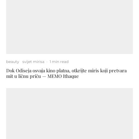
beauty
svijet mirisa
·
1 min read
Dok Odiseja osvaja kino platna, otkrijte miris koji pretvara
mit u ličnu priču — MEMO Ithaque