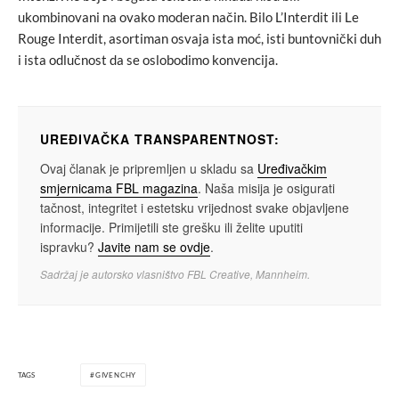
ukombinovani na ovako moderan način. Bilo L’Interdit ili Le
Rouge Interdit, asortiman osvaja ista moć, isti buntovnički duh
i ista odlučnost da se oslobodimo konvencija.
UREĐIVAČKA TRANSPARENTNOST:
Ovaj članak je pripremljen u skladu sa
Uređivačkim
smjernicama FBL magazina
. Naša misija je osigurati
tačnost, integritet i estetsku vrijednost svake objavljene
informacije. Primijetili ste grešku ili želite uputiti
ispravku?
Javite nam se ovdje
.
Sadržaj je autorsko vlasništvo FBL Creative, Mannheim.
TAGS
GIVENCHY