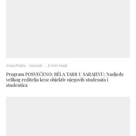
macchiato
novosti
·
3 min read
Program POSVEĆENO: BÉLA TARR U SARAJEVU: Nasljeđe
velikog reditelja kroz objektiv njegovih studenata i
studentica