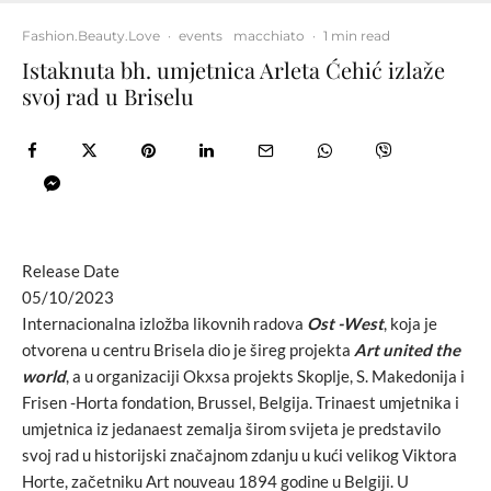
Fashion.Beauty.Love
·
events
macchiato
·
1 min read
Istaknuta bh. umjetnica Arleta Ćehić izlaže
svoj rad u Briselu
Release Date
05/10/2023
Internacionalna izložba likovnih radova
Ost -West
, koja je
otvorena u centru Brisela dio je šireg projekta
Art united the
world
, a u organizaciji Okxsa projekts Skoplje, S. Makedonija i
Frisen -Horta fondation, Brussel, Belgija. Trinaest umjetnika i
umjetnica iz jedanaest zemalja širom svijeta je predstavilo
svoj rad u historijski značajnom zdanju u kući velikog Viktora
Horte, začetniku Art nouveau 1894 godine u Belgiji. U