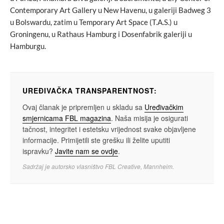
Contemporary Art Gallery u New Havenu, u galeriji Badweg 3
u Bolswardu, zatim u Temporary Art Space (T.A.S.) u
Groningenu, u Rathaus Hamburg i Dosenfabrik galeriji u
Hamburgu.
UREĐIVAČKA TRANSPARENTNOST:
Ovaj članak je pripremljen u skladu sa
Uređivačkim
smjernicama FBL magazina
. Naša misija je osigurati
tačnost, integritet i estetsku vrijednost svake objavljene
informacije. Primijetili ste grešku ili želite uputiti
ispravku?
Javite nam se ovdje
.
Sadržaj je autorsko vlasništvo FBL Creative, Mannheim.