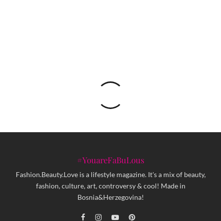
Zašto Ricku Owensu nisu dozvolili da uđe u
Zabranjeni grad u Kini?
#YouareFaBuLous
Fashion.Beauty.Love is a lifestyle magazine. It's a mix of beauty,
fashion, culture, art, controversy & cool! Made in
Bosnia&Herzegovina!