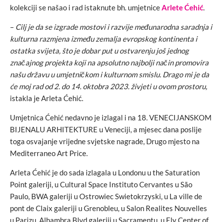
kolekciji se našao i rad istaknute bh. umjetnice
Arlete Ćehić
.
–
Cilj je da se izgrade mostovi i razvije međunarodna saradnja i
kulturna razmjena između zemalja evropskog kontinenta i
ostatka svijeta, što je dobar put u ostvarenju još jednog
značajnog projekta koji na apsolutno najbolji način promovira
našu državu u umjetničkom i kulturnom smislu. Drago mi je da
će moj rad od 2. do 14. oktobra 2023. živjeti u ovom prostoru,
istakla je Arleta Ćehić.
Umjetnica Ćehić nedavno je izlagal i na 18. VENECIJANSKOM
BIJENALU ARHITEKTURE u Veneciji, a mjesec dana poslije
toga osvajanje vrijedne svjetske nagrade, Drugo mjesto na
Mediterraneo Art Price.
Arleta Ćehić je do sada izlagala u Londonu u the Saturation
Point galeriji, u Cultural Space Instituto Cervantes u São
Paulo, BWA galeriji u Ostrowiec Swietokrzyski, u La ville de
pont de Claix galeriji u Grenobleu, u Salon Realites Nouvelles
u Parizu, Alhambra Blvd galeriji u Sacramentu, u Ely Center of