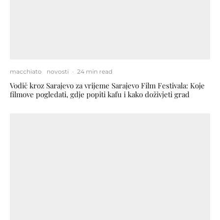
macchiato
novosti
·
24 min read
Vodič kroz Sarajevo za vrijeme Sarajevo Film Festivala: Koje
filmove pogledati, gdje popiti kafu i kako doživjeti grad