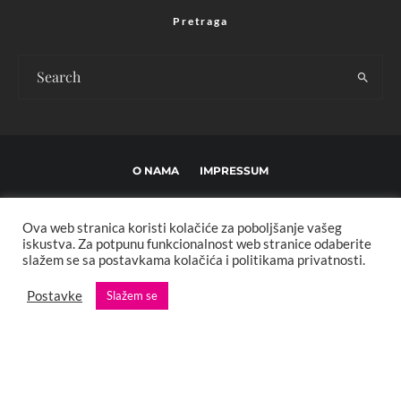
Pretraga
O NAMA
IMPRESSUM
USLOVI KORIŠTENJA I UREĐIVAČKE SMJERNICE
Ova web stranica koristi kolačiće za poboljšanje vašeg
POLITIKA PRIVATNOSTI
MARKETING
KONTAKT
iskustva. Za potpunu funkcionalnost web stranice odaberite
slažem se sa postavkama kolačića i politikama privatnosti.
Copyright © 2013 - 2025 FBL creative. Sva prava zadržana. Developed by:
Postavke
Slažem se
XStreamThemes