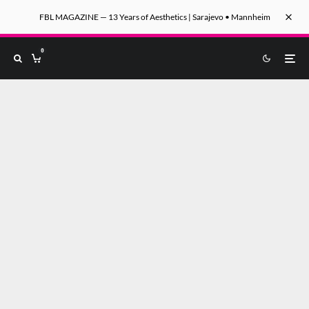
FBL MAGAZINE — 13 Years of Aesthetics | Sarajevo • Mannheim
0