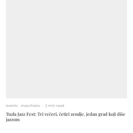
events
macchiato
·
2 min read
Tuzla Jazz Fest: Tri večeri, četiri zemlje, jedan grad koji diše
jazzom