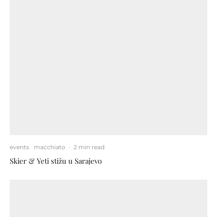
events
macchiato
·
2 min read
Skier & Yeti stižu u Sarajevo