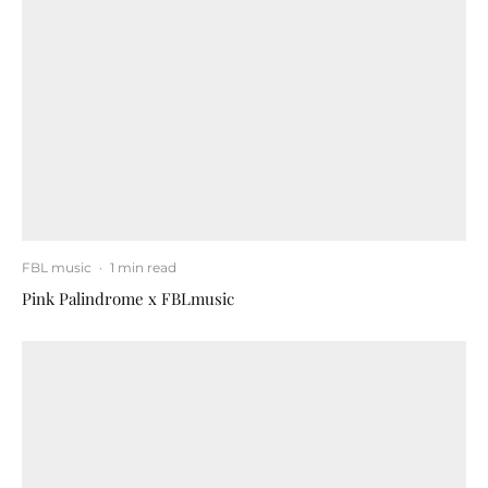
FBL music
·
1 min read
Pink Palindrome x FBLmusic