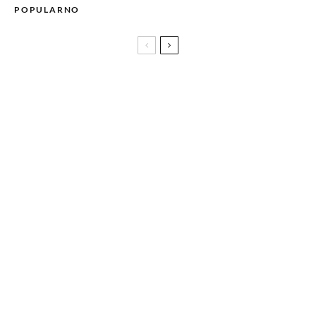
POPULARNO
Nela predstavlja novi plesni singl BAŠ SAD