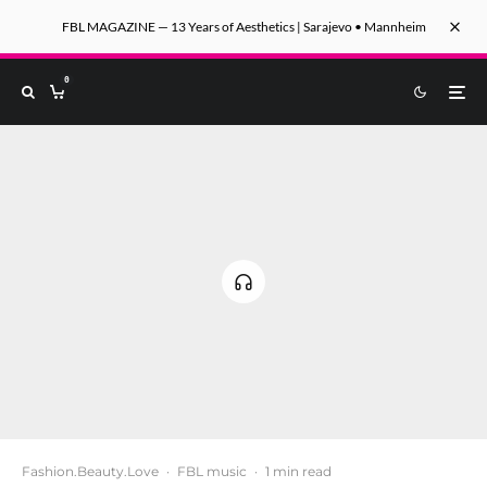
FBL MAGAZINE — 13 Years of Aesthetics | Sarajevo • Mannheim
0
Fashion.Beauty.Love
·
FBL music
·
1 min read