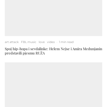
art attack
FBL music
love
video
·
1 min read
Spoj hip-hopa i sevdalinke: Helem Nejse i Amira Medunjanin
predstavili pjesmu RUŽA