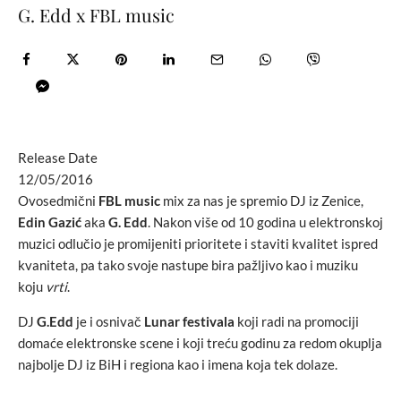
G. Edd x FBL music
Release Date
12/05/2016
Ovosedmični
FBL music
mix za nas je spremio DJ iz Zenice,
Edin Gazić
aka
G. Edd
. Nakon više od 10 godina u elektronskoj
muzici odlučio je promijeniti prioritete i staviti kvalitet ispred
kvaniteta, pa tako svoje nastupe bira pažljivo kao i muziku
koju
vrti
.
DJ
G.Edd
je i osnivač
Lunar festivala
koji radi na promociji
domaće elektronske scene i koji treću godinu za redom okuplja
najbolje DJ iz BiH i regiona kao i imena koja tek dolaze.