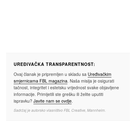
UREĐIVAČKA TRANSPARENTNOST:
Ovaj članak je pripremljen u skladu sa
Uređivačkim
smjernicama FBL magazina
. Naša misija je osigurati
tačnost, integritet i estetsku vrijednost svake objavljene
informacije. Primijetili ste grešku ili želite uputiti
ispravku?
Javite nam se ovdje
.
Sadržaj je autorsko vlasništvo FBL Creative, Mannheim.