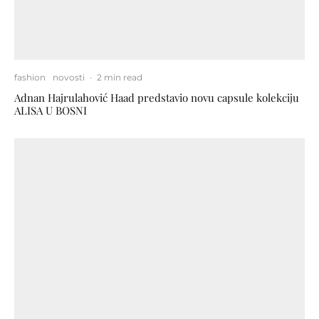
fashion
novosti
·
2 min read
Adnan Hajrulahović Haad predstavio novu capsule kolekciju
ALISA U BOSNI