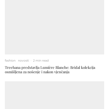
fashion
novosti
·
2 min read
Treehana predstavlja Lumière Blanche: Bridal kolekcija
osmišljena za nošenje i nakon vjenčanja