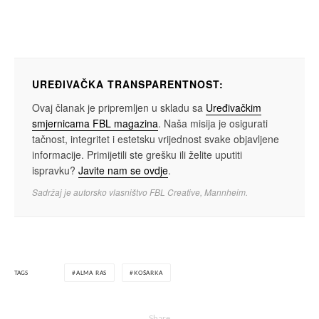
UREĐIVAČKA TRANSPARENTNOST:
Ovaj članak je pripremljen u skladu sa
Uređivačkim
smjernicama FBL magazina
. Naša misija je osigurati
tačnost, integritet i estetsku vrijednost svake objavljene
informacije. Primijetili ste grešku ili želite uputiti
ispravku?
Javite nam se ovdje
.
Sadržaj je autorsko vlasništvo FBL Creative, Mannheim.
TAGS
ALMA RAS
KOŠARKA
Share