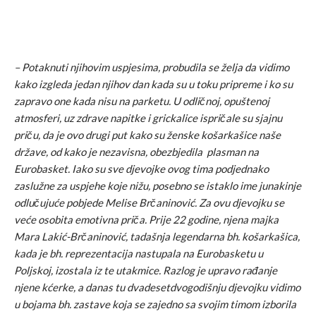
– Potaknuti njihovim uspjesima, probudila se želja da vidimo
kako izgleda jedan njihov dan kada su u toku pripreme i ko su
zapravo one kada nisu na parketu. U odličnoj, opuštenoj
atmosferi, uz zdrave napitke i grickalice ispričale su sjajnu
priču, da je ovo drugi put kako su ženske košarkašice naše
države, od kako je nezavisna, obezbjedila plasman na
Eurobasket. Iako su sve djevojke ovog tima podjednako
zaslužne za uspjehe koje nižu, posebno se istaklo ime junakinje
odlučujuće pobjede Melise Brčaninović. Za ovu djevojku se
veće osobita emotivna priča. Prije 22 godine, njena majka
Mara Lakić-Brčaninović, tadašnja legendarna bh. košarkašica,
kada je bh. reprezentacija nastupala na Eurobasketu u
Poljskoj, izostala iz te utakmice. Razlog je upravo rađanje
njene kćerke, a danas tu dvadesetdvogodišnju djevojku vidimo
u bojama bh. zastave koja se zajedno sa svojim timom izborila