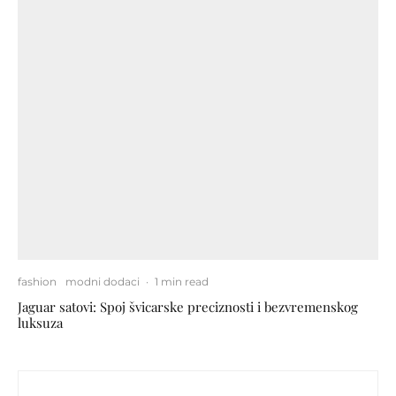
fashion
modni dodaci
·
1 min read
Jaguar satovi: Spoj švicarske preciznosti i bezvremenskog
luksuza