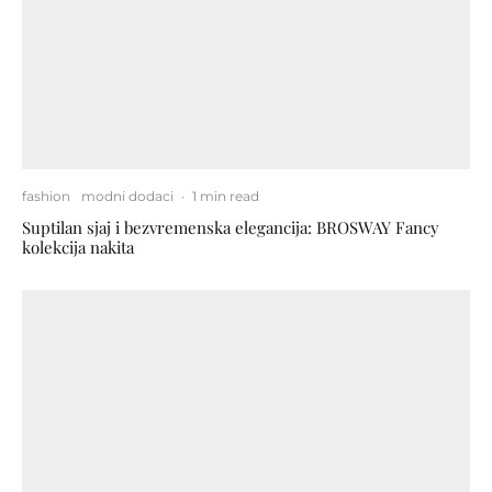
fashion
modni dodaci
·
1 min read
Suptilan sjaj i bezvremenska elegancija: BROSWAY Fancy
kolekcija nakita