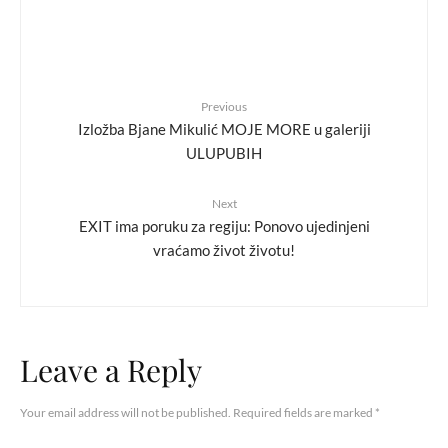
Previous
Izložba Bjane Mikulić MOJE MORE u galeriji
ULUPUBIH
Next
EXIT ima poruku za regiju: Ponovo ujedinjeni
vraćamo život životu!
Leave a Reply
Your email address will not be published.
Required fields are marked
*