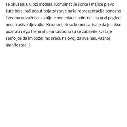
se okušaju u ulozi modela. Kombinacije šorca i majice plavo
žute boje, baš poput boja zastave naše reprezentacije ponosno
i veoma odvažno su iznijele ove mlade, poletne i na prvi pogled
neustrašive djevojke. Kroz smijeh su komentarisale da je lakše
pozirati nego trenirati. Fantastično su se zabavile. Ostaje
samo još da im poželimo sreću na ovoj, za sve nas, važnoj
manifestaciji.