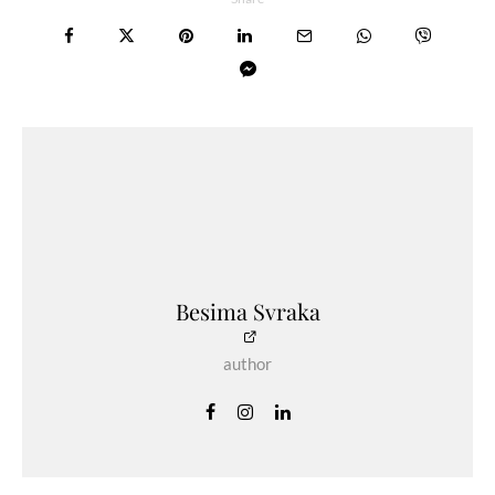
Besima Svraka
author