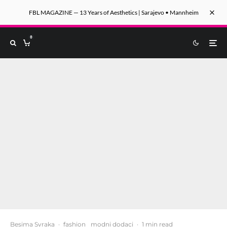
FBL MAGAZINE — 13 Years of Aesthetics | Sarajevo • Mannheim
0
Besima Svraka
·
fashion
modni dodaci
·
1 min read