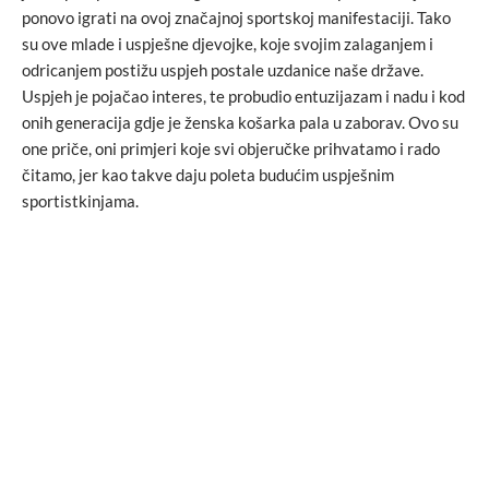
ponovo igrati na ovoj značajnoj sportskoj manifestaciji. Tako
su ove mlade i uspješne djevojke, koje svojim zalaganjem i
odricanjem postižu uspjeh postale uzdanice naše države.
Uspjeh je pojačao interes, te probudio entuzijazam i nadu i kod
onih generacija gdje je ženska košarka pala u zaborav. Ovo su
one priče, oni primjeri koje svi objeručke prihvatamo i rado
čitamo, jer kao takve daju poleta budućim uspješnim
sportistkinjama.