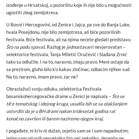
izođenje u Hrvatskoj, u pozorištu koje ih nije bilo u mogućnosti
ugostiti zbog zemljotresa.
U Bosni i Hercegovini, od Zenice i Jajca, pa sve do Banja Luke,
hvala Posejdonu, nije bilo zemljotresa, ali biće pozorišnih
festivala. Biće festivala, ali na njima nećete gledati predstavu
Što na podu spavaš
. Razlog je
jednostavan
i nevjerovatan –
selektorice festivala, Tanja Miletić Oručević i Slađana Zrnić
tako su odlučile. I na to, naravno, imaju pravo. Meni ostaje da
sa prezirom, gluho bilo k’o kakav zločinac, odbacim njihov sud.
Na to, naravno, imam pravo, zar ne?
Obrazlažući svoju odluku, selektorica Festivala
bosanskohercegovačke drame u Zenici je napisala –
Što se
tiče tematskog i idejnog kruga, usudila bih se sa olakšanjem
ustvrditi da je u BH drami nakon tridesetak godina rat
konačno završen ili barem naziremo njegov kraj.
I pogađate, ni kriv ni dužan, osjetio sam se i sam napadnutim;
jedan sam od ovih nesretnika što već nekoliko decenija ne