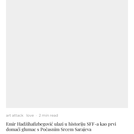
art attack
love
·
2 min read
Emir Hadžihafizbegović ulazi u historiju SFF-a kao prvi
domaći glumac s Počasnim Srcem Sarajeva