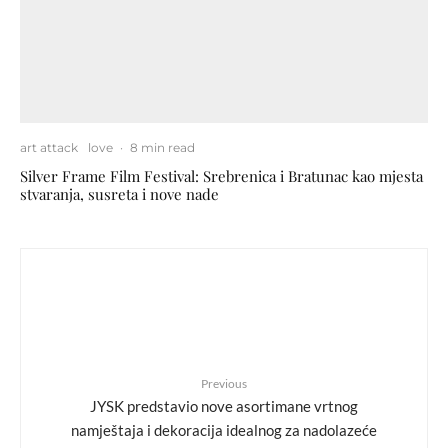
art attack
love
·
8 min read
Silver Frame Film Festival: Srebrenica i Bratunac kao mjesta
stvaranja, susreta i nove nade
Previous
JYSK predstavio nove asortimane vrtnog
namještaja i dekoracija idealnog za nadolazeće