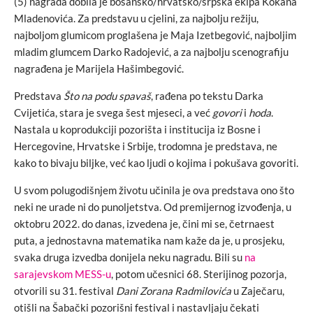
(5) nagrada dobila je bosansko/hrvatsko/srpska ekipa Kokana
Mladenovića. Za predstavu u cjelini, za najbolju režiju,
najboljom glumicom proglašena je Maja Izetbegović, najboljim
mladim glumcem Darko Radojević, a za najbolju scenografiju
nagrađena je Marijela Hašimbegović.
Predstava
Što na podu spavaš
, rađena po tekstu Darka
Cvijetića, stara je svega šest mjeseci, a već
govori
i
hoda
.
Nastala u koprodukciji pozorišta i institucija iz Bosne i
Hercegovine, Hrvatske i Srbije, trodomna je predstava, ne
kako to bivaju biljke, već kao ljudi o kojima i pokušava govoriti.
U svom polugodišnjem životu učinila je ova predstava ono što
neki ne urade ni do punoljetstva. Od premijernog izvođenja, u
oktobru 2022. do danas, izvedena je, čini mi se, četrnaest
puta, a jednostavna matematika nam kaže da je, u prosjeku,
svaka druga izvedba donijela neku nagradu. Bili su
na
sarajevskom MESS-u
, potom učesnici 68. Sterijinog pozorja,
otvorili su 31. festival
Dani Zorana Radmilovića
u Zaječaru,
otišli na Šabački pozorišni festival i nastavljaju čekati