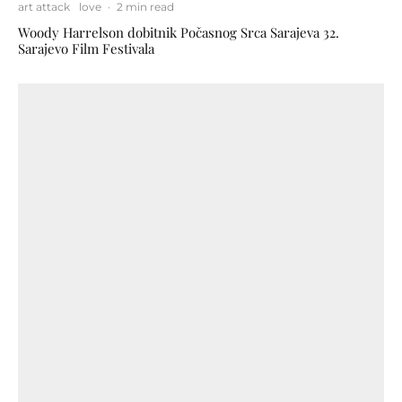
art attack
love
·
2 min read
Woody Harrelson dobitnik Počasnog Srca Sarajeva 32.
Sarajevo Film Festivala