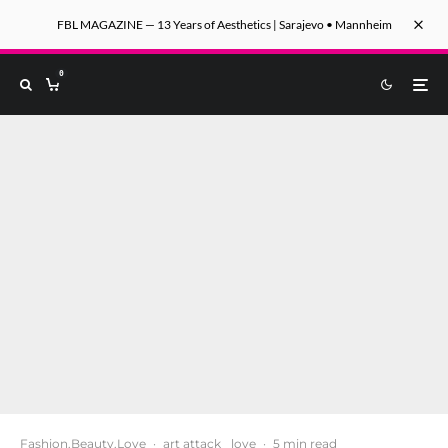
FBL MAGAZINE — 13 Years of Aesthetics | Sarajevo • Mannheim
0
Fashion.Beauty.Love
·
art attack
love
·
5 min read