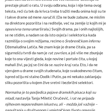
prestaje pisati o ratu. U svoju odbranu, koja i nije tema ovog
teksta, reći ću tek da krivca treba tražiti među onima koji su te
i takve drame od mene
naručili
. (Da ne bude zabune, ne mislim
na direktore pozorišta i na reditelje, već na zemlje iz kojih mi je
opsesivna tema
umarširala.) Svojih drama, pa i onih najlošijih,
se ne stidim, a nadam se da isto osjeća i selektorica kada
razmišlja o svojim režijama, recimo o
Srebreničkom infernu
Džemaludina Latića. Ne znam koje je drame čitala, pa sa
sigurnošću tvrdi da nam je
rat završen
, a još više me zbunjuje
koje to ona vijesti gleda, koje novine i portale čita, u kojoj
mahali živi, pa joj se čini da se
nazire kraj rata
. Eto, i da ne
vjerujem u drame svojih studenata, koje svakodnevno čitam,
ispred očiju mi stalno Dodik i Putin, pa mi nekako zaklanjaju
sliku pozorišta u kojem žive sretni i bezbrižni selektori.
Normalna je to posljedica pojave dramskih pisaca koji su
mladi
, nastavlja Tanja Miletić Oručević,
i rat ne pripada
njihovom neposrednom iskustvu, ali – možda još važnije –
napuštanja u društvenom i umjetničkom životu opsesije