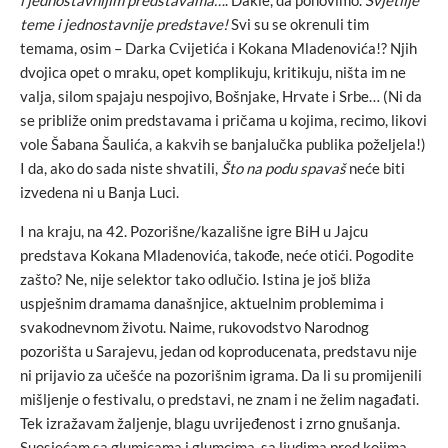
i jednostavnijim predstavama…
. Dakle, da ponovimo.
Svjetlije
teme i jednostavnije predstave!
Svi su se okrenuli tim
temama, osim – Darka Cvijetića i Kokana Mladenovića!? Njih
dvojica opet o mraku, opet komplikuju, kritikuju, ništa im ne
valja, silom spajaju nespojivo, Bošnjake, Hrvate i Srbe… (Ni da
se približe onim predstavama i pričama u kojima, recimo, likovi
vole Šabana Šaulića, a kakvih se banjalučka publika poželjela!)
I da, ako do sada niste shvatili,
Što na podu spavaš
neće biti
izvedena ni u Banja Luci.
I na kraju, na 42. Pozorišne/kazališne igre BiH u Jajcu
predstava Kokana Mladenovića, takođe, neće otići. Pogodite
zašto? Ne, nije selektor tako odlučio. Istina je još bliža
uspješnim dramama današnjice, aktuelnim problemima i
svakodnevnom životu. Naime, rukovodstvo Narodnog
pozorišta u Sarajevu, jedan od koproducenata, predstavu nije
ni prijavio za učešće na pozorišnim igrama. Da li su promijenili
mišljenje o festivalu, o predstavi, ne znam i ne želim nagađati.
Tek izražavam žaljenje, blagu uvrijeđenost i zrno gnušanja.
Suosjećam sa glumicama i glumcima, sa ljudima pred kojima