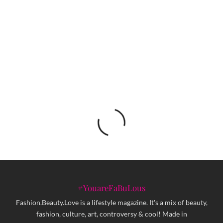
Instagrama
Dašak Maiden zvuka i njemačkog power metala
u Sarajevu
#YouareFaBuLous
Fashion.Beauty.Love is a lifestyle magazine. It's a mix of beauty,
fashion, culture, art, controversy & cool! Made in