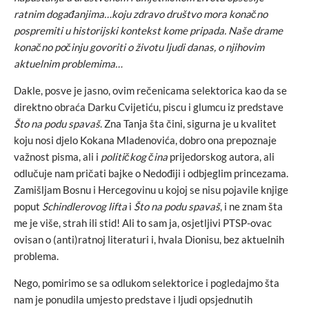
ratnim događanjima…koju zdravo društvo mora konačno
pospremiti u historijski kontekst kome pripada. Naše drame
konačno počinju govoriti o životu ljudi danas, o njihovim
aktuelnim problemima…
Dakle, posve je jasno, ovim rečenicama selektorica kao da se
direktno obraća Darku Cvijetiću, piscu i glumcu iz predstave
Što na podu spavaš
. Zna Tanja šta čini, sigurna je u kvalitet
koju nosi djelo Kokana Mladenovića, dobro ona prepoznaje
važnost pisma, ali i
političkog čina
prijedorskog autora, ali
odlučuje nam pričati bajke o Nedođiji i odbjeglim princezama.
Zamišljam Bosnu i Hercegovinu u kojoj se nisu pojavile knjige
poput
Schindlerovog lifta
i
Što na podu spavaš
, i ne znam šta
me je više, strah ili stid! Ali to sam ja, osjetljivi PTSP-ovac
ovisan o (anti)ratnoj literaturi i, hvala Dionisu, bez aktuelnih
problema.
Nego, pomirimo se sa odlukom selektorice i pogledajmo šta
nam je ponudila umjesto predstave i ljudi opsjednutih