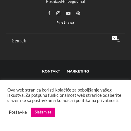
Bosnia&Herzegovina!
Pretraga
×
KONTAKT
MARKETING
USLOVI KORIŠTENJA I UREĐIVAČKE SMJERNICE
Ova web stranica koristi kolačiće za poboljšanje vašeg
IMPRESSUM
O NAMA
iskustva. Za potpunu funkcionalnost web stranice odaberite
slažem se sa postavkama kolačića i politikama privatnosti.
Copyright © 2013 - 2025 FBL creative. Sva prava zadržana. Developed by:
Postavke
Slažem se
XStreamThemes