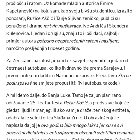
prošlošću i ratom. Uz komade mladih autorica Emine
Kapetanović (na koju sam, kao svoju bivšu studenticu, izrazito
ponosan), Ružice Aščić i Tanje Šljivar, zeničkoj publici su
ponuđene i drame
mrtvih muškaraca
, Ive Andrića i Skendera
Kulenovića. I jedan i drugi su, znaju to i loši đaci, najbolji
primjer autora
potpuno neopterećenih ratom i nasiljem
,
naročito posljednjih trideset godina.
Za Zeničane, nažalost, imam tek savjet – sjednite u jedan od
četrnaest autobusa, koliko ih dnevno ide prema Sarajevu, i
prvom prilikom dođite u Narodno pozorište. Predstavu
Što na
podu spavaš
ne smijete propustiti! (Ni autobus, takođe.)
A mi idemo dalje, do Banja Luke. Tamo je za jun planirano
održavanje 25. Teatar festa
Petar Kočić
, a predstave koje će
gledati ljudi iz manjeg, ili ako vam je draže, teniskog entiteta,
odabrala je selektorica Slađana Zrnić. U obrazloženju je
napisala da joj je
ova godina bila mnogo lakša jer su se svi
pozorišni djelatnici s entuzijazmom okrenuli svjetlijim temama