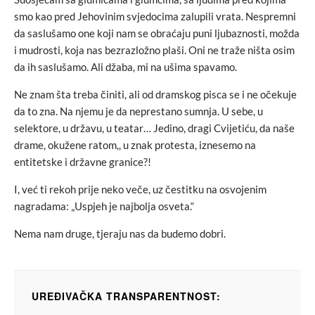
smo kao pred Jehovinim svjedocima zalupili vrata. Nespremni
da saslušamo one koji nam se obraćaju puni ljubaznosti, možda
i mudrosti, koja nas bezrazložno plaši. Oni ne traže ništa osim
da ih saslušamo. Ali džaba, mi na ušima spavamo.
Ne znam šta treba činiti, ali od dramskog pisca se i ne očekuje
da to zna. Na njemu je da neprestano sumnja. U sebe, u
selektore, u državu, u teatar… Jedino, dragi Cvijetiću, da naše
drame, okužene ratom,, u znak protesta, iznesemo na
entitetske i državne granice?!
I, već ti rekoh prije neko veče, uz čestitku na osvojenim
nagradama: „Uspjeh je najbolja osveta.“
Nema nam druge, tjeraju nas da budemo dobri.
UREĐIVAČKA TRANSPARENTNOST: