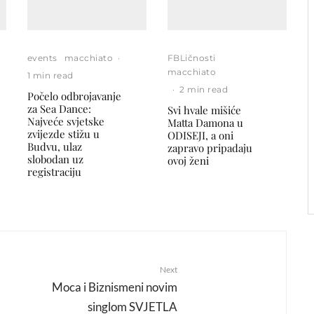
events
macchiato
·
FBLičnosti
macchiato
1 min read
·
2 min read
Počelo odbrojavanje
za Sea Dance:
Svi hvale mišiće
Najveće svjetske
Matta Damona u
zvijezde stižu u
ODISEJI, a oni
Budvu, ulaz
zapravo pripadaju
slobodan uz
ovoj ženi
registraciju
Next
Moca i Biznismeni novim
singlom SVJETLA