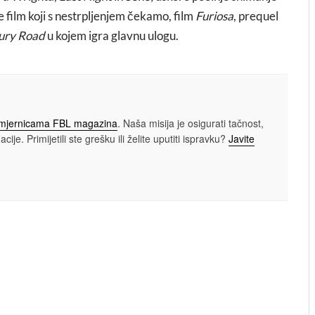
film koji s nestrpljenjem čekamo, film
Furiosa
, prequel
ury Road
u kojem igra glavnu ulogu.
smjernicama FBL magazina
. Naša misija je osigurati tačnost,
cije. Primijetili ste grešku ili želite uputiti ispravku?
Javite