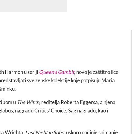
th Harmon u seriji
Queen’s Gambit
, novo je zaštitno lice
predstavljati sve ženske kolekcije koje potpisuju Maria
 šminku.
vedbom u
The Witch
, reditelja Roberta Eggersa, a njena
globus, nagradu Critics’ Choice, Sag nagradu, kao i
ara Wrighta,
Last Night in Soho
; uskoro počinje snimanje