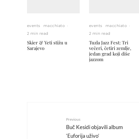
events
macchiato
·
events
macchiato
·
2 min read
2 min read
Skier & Yeti stižu u
Tuzla Jazz Fest: Tri
Sarajevo
večeri, četiri zemlje,
jedan grad koji diše
jazzom
Previous
Buč Kesidi objavili album
‘Euforija uživo’