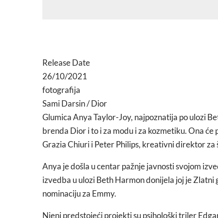
Release Date
26/10/2021
fotografija
Sami Darsin / Dior
Glumica Anya Taylor-Joy, najpoznatija po ulozi Be
brenda Dior i to i za modu i za kozmetiku. Ona će 
Grazia Chiuri i Peter Philips, kreativni direktor za
Anya je došla u centar pažnje javnosti svojom iz
izvedba u ulozi Beth Harmon donijela joj je Zlatni 
nominaciju za Emmy.
Njeni predstojeći projekti su psihološki triler Edg