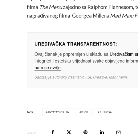
filma
The Menu
zajedno sa Ralphom Fiennesom, te 
nagrađivanog filma Georgea Millera
Mad Max: F
UREĐIVAČKA TRANSPARENTNOST:
Ovaj članak je pripremljen u skladu sa
Uređivačkim 
integritet i estetsku vrijednost svake objavljene informa
nam se ovdje
.
Sadržaj je autorsko vlasništvo FBL Creative, Mannheim.
TAGS
ANYATAYLORJOY
DIOR
FURIOSA
Share