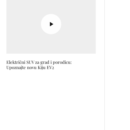
Električni SUV za grad i porodicu:
Upoznajte novu Kiju EV2
Novi standard za održivo
stanovanje: Mirna oaza od
prirodnih materijala u srcu
Sarajeva
Vlasta Weddings: Magične
fotografije mladenaca na vrhu
Čvrsnice