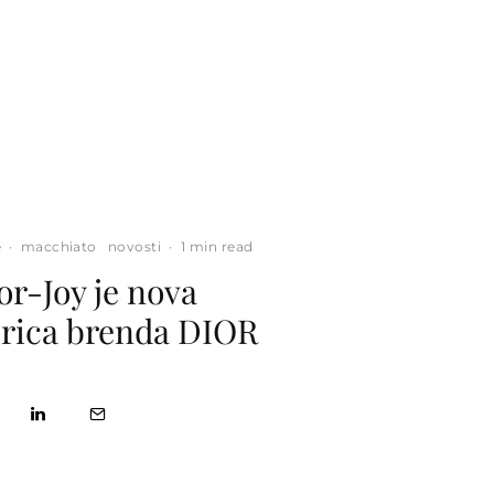
e
·
macchiato
novosti
·
1 min read
or-Joy je nova
rica brenda DIOR