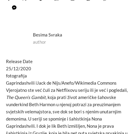
Besima Svraka
author
Release Date
25/12/2020
fotografija
Gaprindashvili iJack de Nijs/Anefo/Wikimedia Commons
Vjerojatno ste već čuli za Netflixovu seriju ili je već i pogledali,
The Queen’s Gambit
, koja prati život američke šahovske
vunderkind Beth Harmon u njenoj potrazi za preuzimanjem
svjetskih velemajstora, sve dok se bori s njenim unutarnjim
demonima. U seriji se spominje i šahistkinja Nona
Gaprindashvili. I dok je lik Beth izmišljen, Nona je prava
šahistkinja iz Gruzije, koja je bila pet puta svjetska prvakinja u