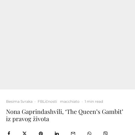
Besima Svraka
·
FBLičnosti
macchiato
·
1 min read
Nona Gaprindashvili, ‘The Queen’s Gambit’
iz pravog života