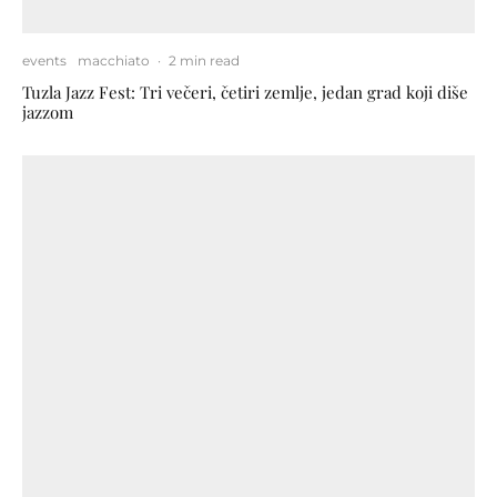
events
macchiato
·
2 min read
Tuzla Jazz Fest: Tri večeri, četiri zemlje, jedan grad koji diše
jazzom