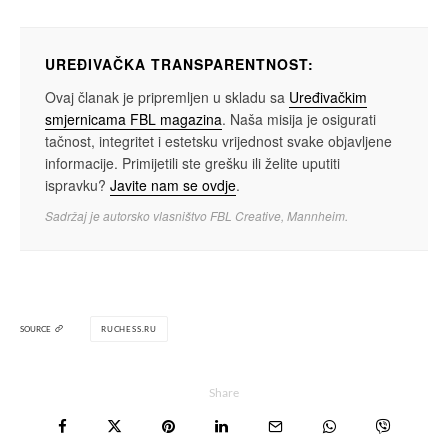
UREĐIVAČKA TRANSPARENTNOST:
Ovaj članak je pripremljen u skladu sa
Uređivačkim
smjernicama FBL magazina
. Naša misija je osigurati
tačnost, integritet i estetsku vrijednost svake objavljene
informacije. Primijetili ste grešku ili želite uputiti
ispravku?
Javite nam se ovdje
.
Sadržaj je autorsko vlasništvo FBL Creative, Mannheim.
SOURCE
RUCHESS.RU
Share