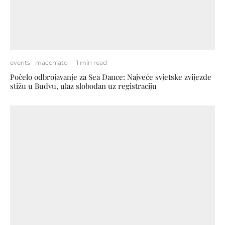
events
macchiato
·
1 min read
Počelo odbrojavanje za Sea Dance: Najveće svjetske zvijezde
stižu u Budvu, ulaz slobodan uz registraciju