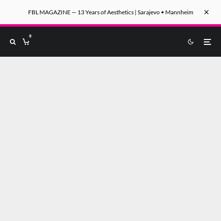
FBL MAGAZINE — 13 Years of Aesthetics | Sarajevo • Mannheim
0