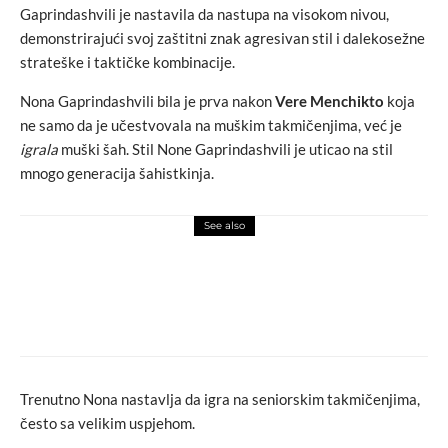
Gaprindashvili je nastavila da nastupa na visokom nivou,
demonstrirajući svoj zaštitni znak agresivan stil i dalekosežne
strateške i taktičke kombinacije.
Nona Gaprindashvili bila je prva nakon
Vere Menchikto
koja
ne samo da je učestvovala na muškim takmičenjima, već je
igrala
muški šah. Stil None Gaprindashvili je uticao na stil
mnogo generacija šahistkinja.
See also
events
macchiato
Diamusk & The International Dub
Orchestra premijerno predstavljaju album
MAZE na Nišville Jazz Festivalu 2025!
Trenutno Nona nastavlja da igra na seniorskim takmičenjima,
često sa velikim uspjehom.