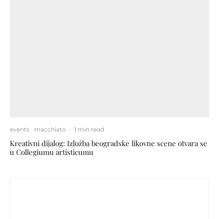
events
macchiato
·
1 min read
Kreativni dijalog: Izložba beogradske likovne scene otvara se
u Collegiumu artisticumu