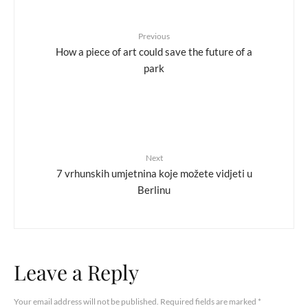
Previous
How a piece of art could save the future of a
park
Next
7 vrhunskih umjetnina koje možete vidjeti u
Berlinu
Leave a Reply
Your email address will not be published.
Required fields are marked
*