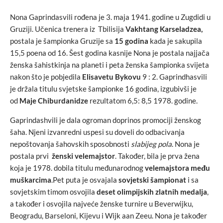
Nona Gaprindasvili rođena je 3. maja 1941. godine u Zugdidi u
Gruziji. Učenica trenera iz Tbilisija
Vakhtang Karseladzea,
postala je šampionka Gruzije sa
15 godina
kada je sakupila
15,5 poena od 16. Šest godina kasnije Nona je postala najjača
ženska šahistkinja na planeti i peta ženska šampionka svijeta
nakon što je pobjedila
Elisavetu Bykovu
9 : 2. Gaprindhasvili
je držala titulu svjetske šampionke 16 godina, izgubivši je
od
Maje Chiburdanidze
rezultatom 6,5: 8,5 1978. godine.
Gaprindashvili je dala ogroman doprinos promociji ženskog
šaha. Njeni izvanredni uspesi su doveli do odbacivanja
nepoštovanja šahovskih sposobnosti
slabijeg pola
. Nona je
postala prvi
ženski velemajstor
. Također, bila je prva žena
koja je 1978. dobila titulu međunarodnog
velemajstora među
muškarcima
.Pet puta je osvajala
sovjetski šampionat
i sa
sovjetskim timom osvojila
deset olimpijskih zlatnih medalja
,
a također i osvojila najveće ženske turnire u Beverwijku,
Beogradu, Barseloni, Kijevu i Wijk aan Zeeu. Nona je također