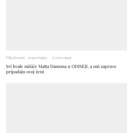
FBLičnosti
macchiato
·
2 min read
Svi hvale mišiće Matta Damona u ODISEJI, a oni zapravo
pripadaju ovoj ženi