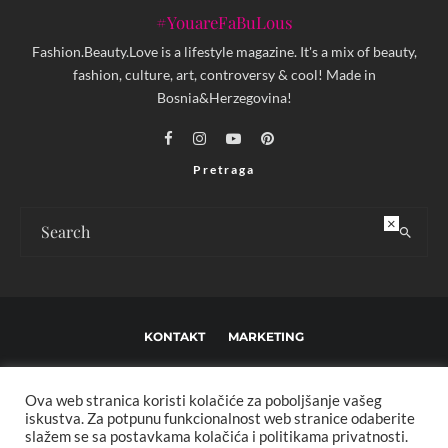
#YouareFaBuLous
Fashion.Beauty.Love is a lifestyle magazine. It's a mix of beauty,
fashion, culture, art, controversy & cool! Made in
Bosnia&Herzegovina!
Pretraga
×
KONTAKT
MARKETING
USLOVI KORIŠTENJA I UREĐIVAČKE SMJERNICE
Ova web stranica koristi kolačiće za poboljšanje vašeg
IMPRESSUM
O NAMA
iskustva. Za potpunu funkcionalnost web stranice odaberite
slažem se sa postavkama kolačića i politikama privatnosti.