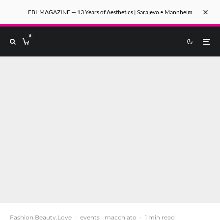
FBL MAGAZINE — 13 Years of Aesthetics | Sarajevo • Mannheim
0
Fashion.Beauty.Love
·
events
macchiato
·
1 min read