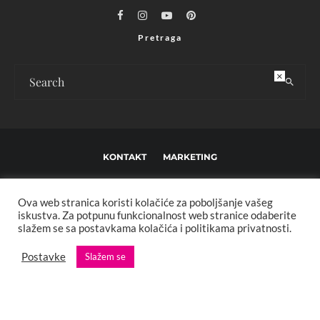
Pretraga
×
KONTAKT
MARKETING
USLOVI KORIŠTENJA I UREĐIVAČKE SMJERNICE
Ova web stranica koristi kolačiće za poboljšanje vašeg
IMPRESSUM
O NAMA
iskustva. Za potpunu funkcionalnost web stranice odaberite
slažem se sa postavkama kolačića i politikama privatnosti.
Copyright © 2013 - 2025 FBL creative. Sva prava zadržana. Developed by:
Postavke
Slažem se
XStreamThemes