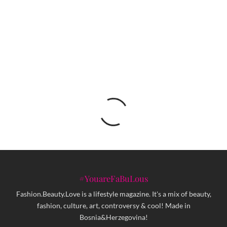
ManifestoLIVE program: Cielo Hemon & Haris
Sahačić
#YouareFaBuLous
Fashion.Beauty.Love is a lifestyle magazine. It's a mix of beauty,
fashion, culture, art, controversy & cool! Made in
Bosnia&Herzegovina!