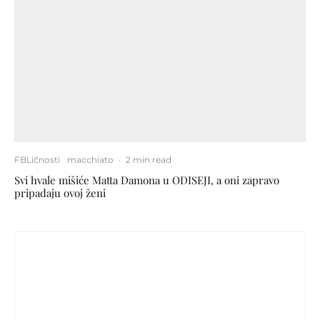
FBLičnosti
macchiato
·
2 min read
Svi hvale mišiće Matta Damona u ODISEJI, a oni zapravo
pripadaju ovoj ženi