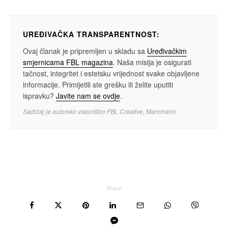
UREĐIVAČKA TRANSPARENTNOST:
Ovaj članak je pripremljen u skladu sa
Uređivačkim
smjernicama FBL magazina
. Naša misija je osigurati
tačnost, integritet i estetsku vrijednost svake objavljene
informacije. Primijetili ste grešku ili želite uputiti
ispravku?
Javite nam se ovdje
.
Sadržaj je autorsko vlasništvo FBL Creative, Mannheim.
Share