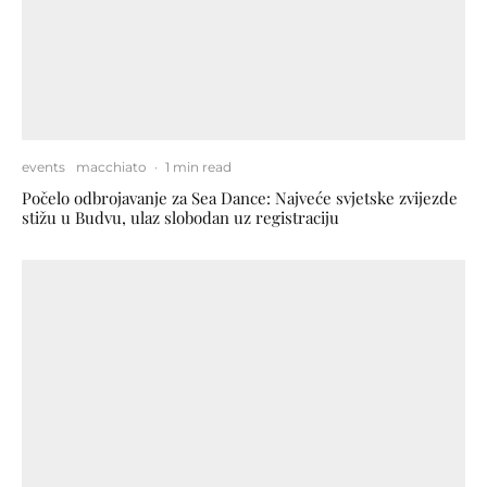
events
macchiato
·
1 min read
Počelo odbrojavanje za Sea Dance: Najveće svjetske zvijezde
stižu u Budvu, ulaz slobodan uz registraciju