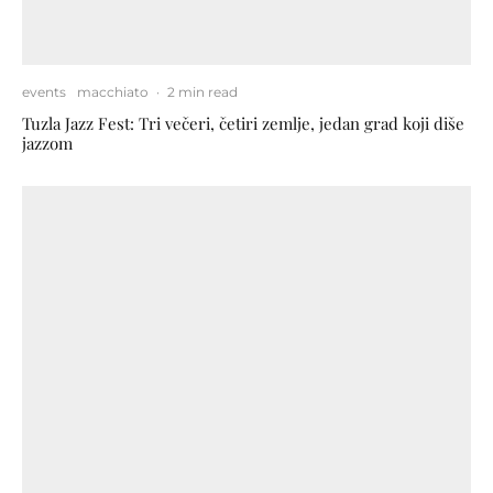
events
macchiato
·
2 min read
Tuzla Jazz Fest: Tri večeri, četiri zemlje, jedan grad koji diše
jazzom