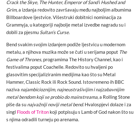
Crack the Skye, The Hunter, Emperor of Sand
i
Hushed and
Grim
, a izdanja redovito završavaju među najboljim albumima
Billboardove ljestvice. Višestruki dobitnici nominacija za
Grammyja, u kategoriji najbolje metal izvedbe nagradu su i
dobili za pjesmu
Sultan’s Curse
.
Bend svakim svojim izdanjem podiže ljestvicu u modernom
metalu, a njihova muzika može se čuti u serijama poput
The
Game of Thrones
, programima The History Channel, kao i
festivalima poput Coachelle. Redovito su hvaljeni po
glasovitim specijaliziranim medijima kao što su Metal
Hammer, Classic Rock ili Rock Sound. Istovremeno ih BBC
naziva
najambicioznijim, najneustrašivijim i najzabavnijim
metal bendom koji se probio do mainstreama
, a Rolling Stone
piše da su
najvažniji noviji metal bend
. Hvalospjevi dolaze i za
singl
Floods of Triton
koji potpisuju s Lamb of God nakon što su
s njima odradili turneju po arenama.