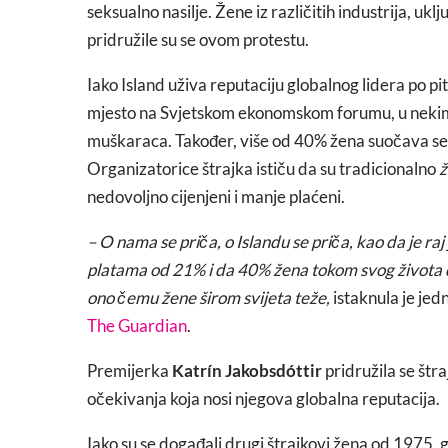
seksualno nasilje. Žene iz različitih industrija, ukl
pridružile su se ovom protestu.
Iako Island uživa reputaciju globalnog lidera po 
mjesto na Svjetskom ekonomskom forumu, u nekim
muškaraca. Također, više od 40% žena suočava se 
Organizatorice štrajka ističu da su tradicionalno
ž
nedovoljno cijenjeni i manje plaćeni.
– O nama se priča, o Islandu se priča, kao da je raj 
platama od 21% i da 40% žena tokom svog života do
ono čemu žene širom svijeta teže,
istaknula je jed
The Guardian
.
Premijerka
Katrín Jakobsdóttir
pridružila se štr
očekivanja koja nosi njegova globalna reputacija.
Iako su se događali drugi štrajkovi žena od 1975. 