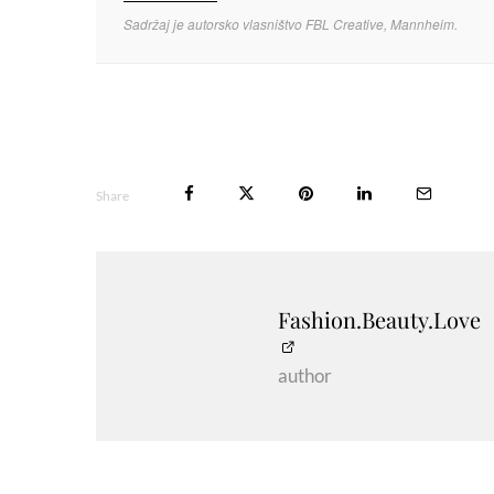
Sadržaj je autorsko vlasništvo FBL Creative, Mannheim.
Share
Fashion.Beauty.Love
author