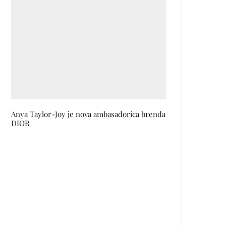
Anya Taylor-Joy je nova ambasadorica brenda
DIOR
ZliJay: ‘Zlatno doba’ hip-hopa
nije završeno, negdje je po
strani, ima odličnih klinaca po
čitavoj planeti
Od osnivača RATM do braće
Cavalera: Gitarski zvuk na Exitu
pojačava više od 30 bendova!