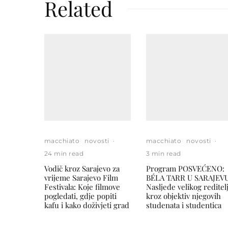
Related
macchiato
novosti
·
macchiato
novosti
·
24 min read
3 min read
Vodič kroz Sarajevo za
Program POSVEĆENO:
vrijeme Sarajevo Film
BÉLA TARR U SARAJEVU
Festivala: Koje filmove
Nasljeđe velikog reditel
pogledati, gdje popiti
kroz objektiv njegovih
kafu i kako doživjeti grad
studenata i studentica