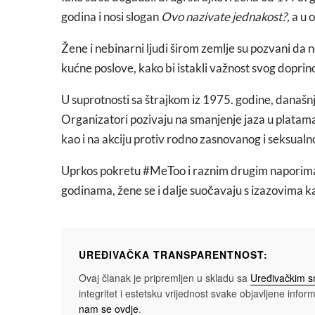
godina i nosi slogan
Ovo nazivate jednakost?,
a u 
Žene i nebinarni ljudi širom zemlje su pozvani da ne
kućne poslove, kako bi istakli važnost svog doprin
U suprotnosti sa štrajkom iz 1975. godine, današnj
Organizatori pozivaju na smanjenje jaza u platam
kao i na akciju protiv rodno zasnovanog i seksualn
Uprkos pokretu #MeToo i raznim drugim naporima z
godinama, žene se i dalje suočavaju s izazovima ka
UREĐIVAČKA TRANSPARENTNOST:
Ovaj članak je pripremljen u skladu sa
Uređivačkim 
integritet i estetsku vrijednost svake objavljene informa
nam se ovdje
.