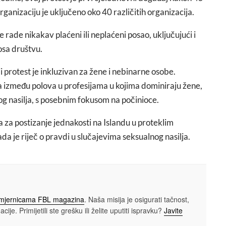
organizaciju je uključeno oko 40 različitih organizacija.
 rade nikakav plaćeni ili neplaćeni posao, uključujući i
osa društvu.
i protest je inkluzivan za žene i nebinarne osobe.
a između polova u profesijama u kojima dominiraju žene,
og nasilja, s posebnim fokusom na počinioce.
a postizanje jednakosti na Islandu u proteklim
da je riječ o pravdi u slučajevima seksualnog nasilja.
smjernicama FBL magazina
. Naša misija je osigurati tačnost,
cije. Primijetili ste grešku ili želite uputiti ispravku?
Javite