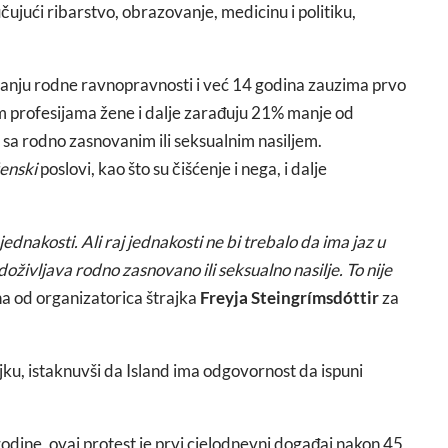
jučujući ribarstvo, obrazovanje, medicinu i politiku,
pitanju rodne ravnopravnosti i već 14 godina zauzima prvo
 profesijama žene i dalje zarađuju 21% manje od
sa rodno zasnovanim ili seksualnim nasiljem.
enski
poslovi, kao što su čišćenje i nega, i dalje
jednakosti. Ali raj jednakosti ne bi trebalo da ima jaz u
življava rodno zasnovano ili seksualno nasilje. To nije
na od organizatorica štrajka
Freyja Steingrímsdóttir
za
ajku, istaknuvši da Island ima odgovornost da ispuni
godine, ovaj protest je prvi cjelodnevni događaj nakon 45