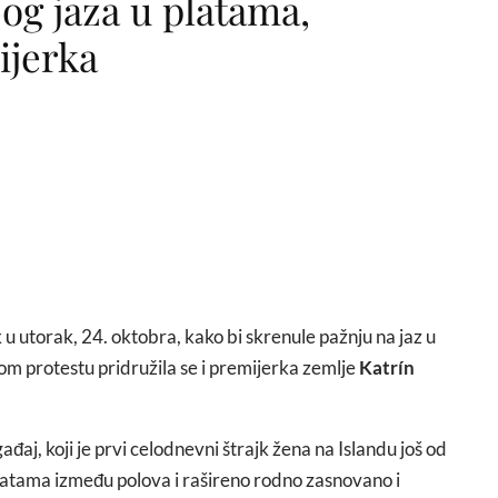
og jaza u platama,
ijerka
k u utorak, 24. oktobra, kako bi skrenule pažnju na jaz u
 protestu pridružila se i premijerka zemlje
Katrín
đaj, koji je prvi celodnevni štrajk žena na Islandu još od
latama između polova i rašireno rodno zasnovano i