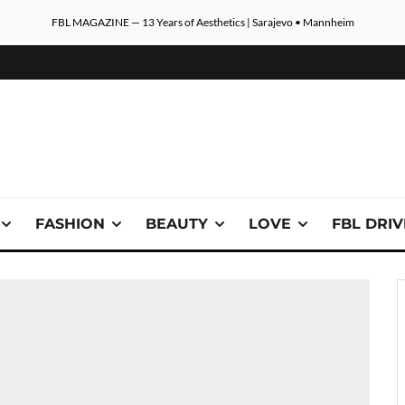
FBL MAGAZINE — 13 Years of Aesthetics | Sarajevo • Mannheim
FASHION
BEAUTY
LOVE
FBL DRI