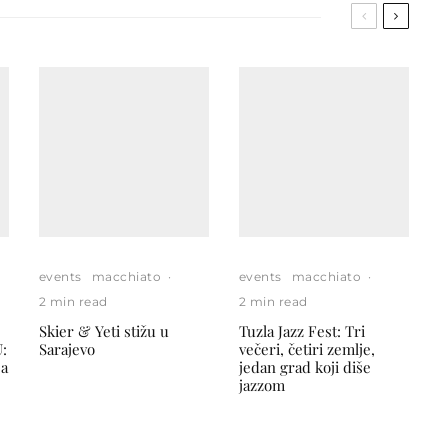
events
macchiato
·
events
macchiato
·
2 min read
2 min read
Skier & Yeti stižu u
Tuzla Jazz Fest: Tri
:
Sarajevo
večeri, četiri zemlje,
ja
jedan grad koji diše
jazzom