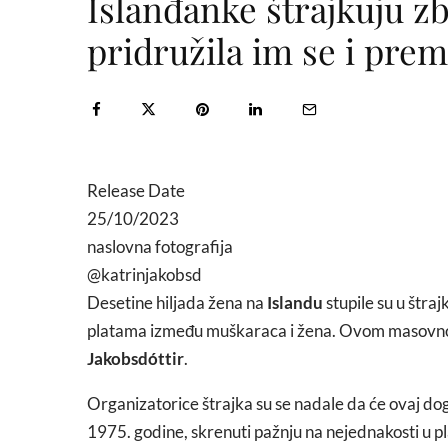
Islanđanke štrajkuju zb
pridružila im se i prem
Release Date
25/10/2023
naslovna fotografija
@katrinjakobsd
Desetine hiljada žena na
Islandu
stupile su u štraj
platama između muškaraca i žena. Ovom masovnom
Jakobsdóttir
.
Organizatorice štrajka su se nadale da će ovaj doga
1975. godine, skrenuti pažnju na nejednakosti u p