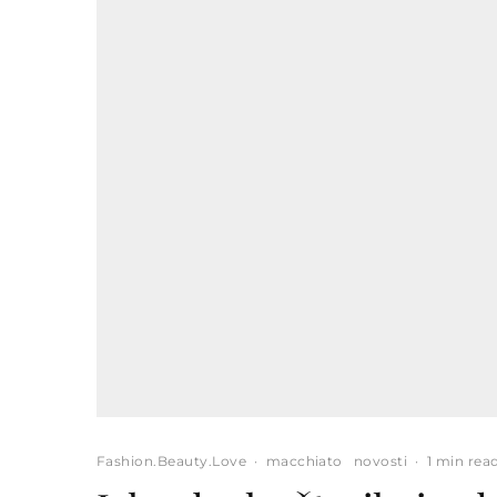
Fashion.Beauty.Love
·
macchiato
novosti
·
1 min rea