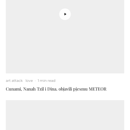
art attack
love
·
1 min read
Cunami, Nanah Tzil i Dina. objavili pjesmu METEOR