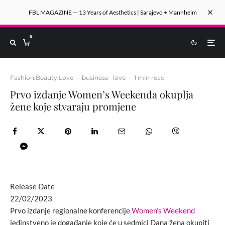
FBL MAGAZINE — 13 Years of Aesthetics | Sarajevo • Mannheim
0
Fashion.Beauty.Love
·
business
love
·
1 min read
Prvo izdanje Women’s Weekenda okuplja
žene koje stvaraju promjene
Release Date
22/02/2023
Prvo izdanje regionalne konferencije
Women’s Weekend
jedinstveno je događanje koje će u sedmici Dana žena okupiti