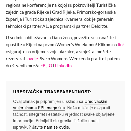
regionalne konferencije na kojoj su pokrovitelji Turistička
zajednica grada Rijeke i Grad Rijeka, Primorsko-goranska
županija i Turistička zajednica Kvarnera, dok je generalni
tehnološki partner A1, a programski partner Deloitte.
U sedmici obilježavanja Dana žena, povežite se, osnažite i
opustite u Rijeci na prvom Women’s Weekendu! Klikom na
link
osigurajte na vrijeme svoje ulaznice, a smještaj možete
rezervirati
ovdje
. Sve o Women’s Weekendu pratite i putem
društvenih mreža
FB
,
IG
i
LinkedIn
.
UREĐIVAČKA TRANSPARENTNOST:
Ovaj članak je pripremljen u skladu sa
Uređivačkim
smjernicama FBL magazina
. Naša misija je osigurati
tačnost, integritet i estetsku vrijednost svake objavljene
informacije. Primijetili ste grešku ili želite uputiti
ispravku?
Javite nam se ovdje
.