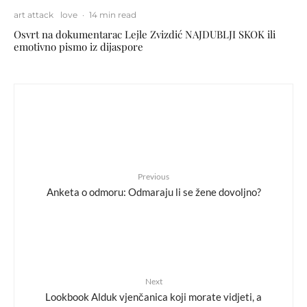
art attack
love
·
14 min read
Osvrt na dokumentarac Lejle Zvizdić NAJDUBLJI SKOK ili
emotivno pismo iz dijaspore
Previous
Anketa o odmoru: Odmaraju li se žene dovoljno?
Next
Lookbook Alduk vjenčanica koji morate vidjeti, a