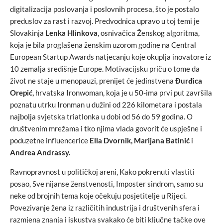
digitalizacija poslovanja i poslovnih procesa, što je postalo
preduslov za rast i razvoj. Predvodnica upravo u toj temi je
Slovakinja
Lenka Hlinkova
, osnivačica Ženskog algoritma,
koja je bila proglašena ženskim uzorom godine na Central
European Startup Awards natjecanju koje okuplja inovatore iz
10 zemalja središnje Europe. Motivacijsku priču o tome da
život ne staje u menopauzi, prenijet će jedinstvena
Đurđica
Orepić,
hrvatska Ironwoman, koja je u 50-ima prvi put završila
poznatu utrku Ironman u dužini od 226 kilometara i postala
najbolja svjetska triatlonka u dobi od 56 do 59 godina. O
društvenim mrežama i tko njima vlada govorit će uspješne i
poduzetne influencerice
Ella Dvornik,
Marijana Batinić
i
Andrea Andrassy.
Ravnopravnost u političkoj areni, Kako pokrenuti vlastiti
posao, Sve nijanse ženstvenosti, Imposter sindrom, samo su
neke od brojnih tema koje očekuju posjetitelje u Rijeci.
Povezivanje žena iz različitih industrija i društvenih sfera i
razmjena znanja i iskustva svakako će biti ključne tačke ove