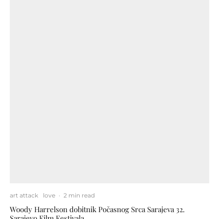
art attack
love
·
2 min read
Woody Harrelson dobitnik Počasnog Srca Sarajeva 32.
Sarajevo Film Festivala