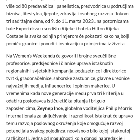
više od 80 predavačica i panelistica, predvodnica u područjima
biznisa, lifestylea, ljepote, zdravlja i osobnog razvoja. Tokom
tri sadržajna dana, od 9. do 11. marta 2023., na pozornicama
hale Exportdrva u središtu Rijeke i hotela Hilton Rijeka
Costabella svaka od njih primjerom će pokazati kako najbolji
pomiču granice i ponuditi inspiraciju u primjerima iz života.
Na Women’s Weekendu će govoriti brojne sveučilišne
profesorice, predsjednice i članice uprava istaknutih
regionalnih i svjetskih kompanija, poduzetnice i direktorice
tvrtki, gradonačelnice, saborske zastupnice, glavne urednice
najvažnijih medija, influencerice i opinion makerice. U
vremenima kada nove generacije među prva tri kriterija u
odabiru poslodavca ističu etička pitanja i brigu o
zaposlenicima,
Zeynep Ince
, globalna voditeljica Philip Morris
Internationala za uključivanje i raznolikost istaknut će upravo
temu razvoja poslovnog okruženja koje omogućuje razvoj
potencijala svakog pojedinca, neovisno o bilo kojoj istaknutoj
različitosti. Jedna od mogućnosti koja donosi napredak je i