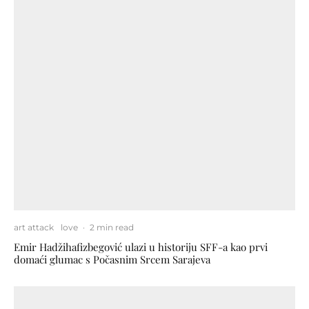
art attack
love
·
2 min read
Emir Hadžihafizbegović ulazi u historiju SFF-a kao prvi
domaći glumac s Počasnim Srcem Sarajeva