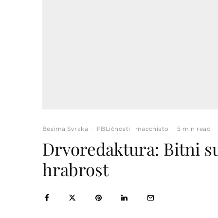
Besima Svraka
·
FBLičnosti
macchiato
·
5 min read
Drvoredaktura: Bitni su
hrabrost