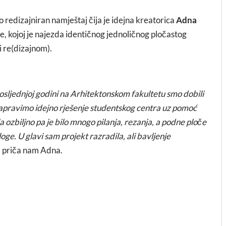
no redizajniran namještaj čija je idejna kreatorica
Adna
e, kojoj je najezda identičnog jednoličnog pločastog
i re(dizajnom).
posljednjoj godini na Arhitektonskom fakultetu smo dobili
apravimo idejno rješenje studentskog centra uz pomoć
 ozbiljno pa je bilo mnogo pilanja, rezanja, a podne ploče
loge. U glavi sam projekt razradila, ali bavljenje
, priča nam Adna.