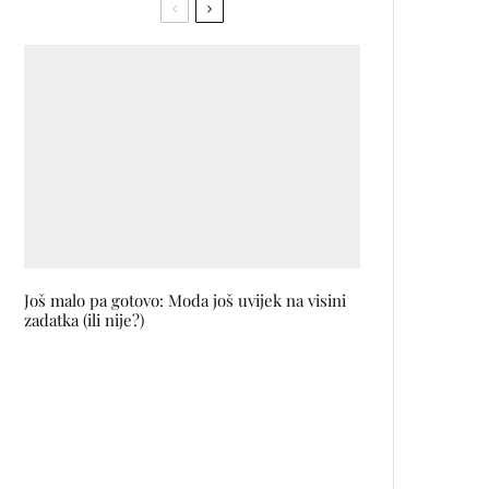
Još malo pa gotovo: Moda još uvijek na visini
zadatka (ili nije?)
Cjelokupna filmografija reditelja
Wonga Kar-Waija će do 2020.
dobiti 4K restauraciju
Haris Burić: Kad sam na dasci