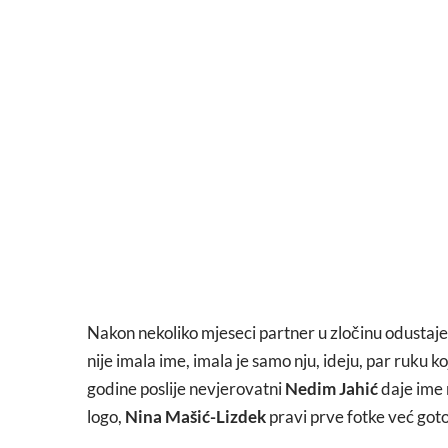
Nakon nekoliko mjeseci partner u zločinu odustaj
nije imala ime, imala je samo nju, ideju, par ruku k
godine poslije nevjerovatni
Nedim Jahić
daje ime 
logo,
Nina Mašić-Lizdek
pravi prve fotke već go