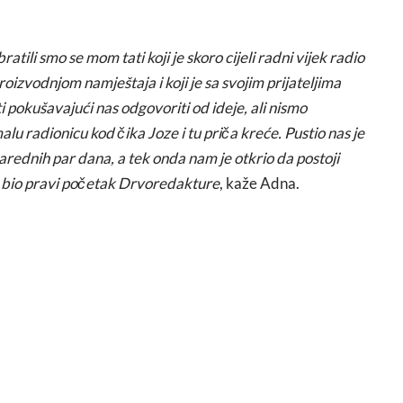
atili smo se mom tati koji je skoro cijeli radni vijek radio
roizvodnjom namještaja i koji je sa svojim prijateljima
i pokušavajući nas odgovoriti od ideje, ali nismo
u radionicu kod čika Joze i tu priča kreće. Pustio nas je
narednih par dana, a tek onda nam je otkrio da postoji
je bio pravi početak Drvoredakture
, kaže Adna.