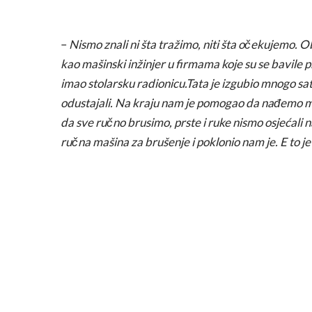
–
Nismo znali ni šta tražimo, niti šta očekujemo. Obr
kao mašinski inžinjer u firmama koje su se bavile p
imao stolarsku radionicu.Tata je izgubio mnogo sat
odustajali. Na kraju nam je pomogao da nađemo mal
da sve ručno brusimo, prste i ruke nismo osjećali 
ručna mašina za brušenje i poklonio nam je. E to 