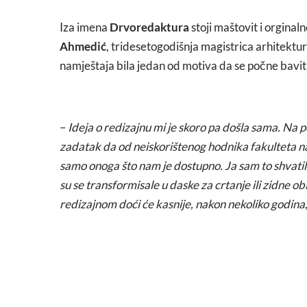
Iza imena
Drvoredaktura
stoji maštovit i orginal
Ahmedić
, tridesetogodišnja magistrica arhitektur
namještaja bila jedan od motiva da se počne bavit
–
Ideja o redizajnu mi je skoro pa došla sama. Na 
zadatak da od neiskorištenog hodnika fakulteta n
samo onoga što nam je dostupno. Ja sam to shvatila
su se transformisale u daske za crtanje ili zidne ob
redizajnom doći će kasnije, nakon nekoliko godina