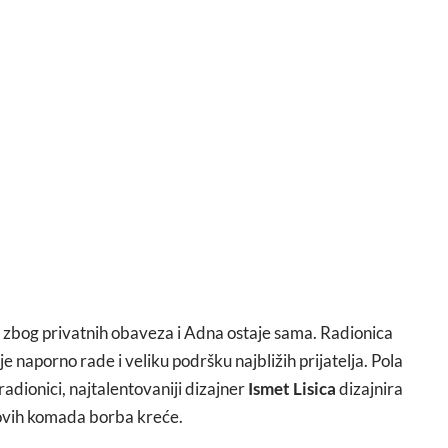
e zbog privatnih obaveza i Adna ostaje sama. Radionica
oje naporno rade i veliku podršku najbližih prijatelja. Pola
radionici, najtalentovaniji dizajner
Ismet Lisica
dizajnira
tovih komada borba kreće.