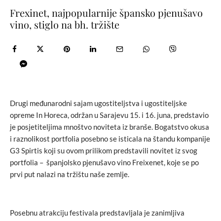
Frexinet, najpopularnije špansko pjenušavo
vino, stiglo na bh. tržište
Drugi međunarodni sajam ugostiteljstva i ugostiteljske
opreme In Horeca, održan u Sarajevu 15. i 16. juna, predstavio
je posjetiteljima mnoštvo noviteta iz branše. Bogatstvo okusa
i raznolikost portfolia posebno se isticala na štandu kompanije
G3 Spirtis koji su ovom prilikom predstavili novitet iz svog
portfolia – španjolsko pjenušavo vino Freixenet, koje se po
prvi put nalazi na tržištu naše zemlje.
Posebnu atrakciju festivala predstavljala je zanimljiva