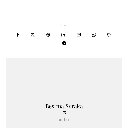
Share
Besima Svraka
author