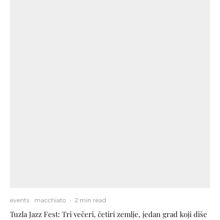
events
macchiato
·
2 min read
Tuzla Jazz Fest: Tri večeri, četiri zemlje, jedan grad koji diše