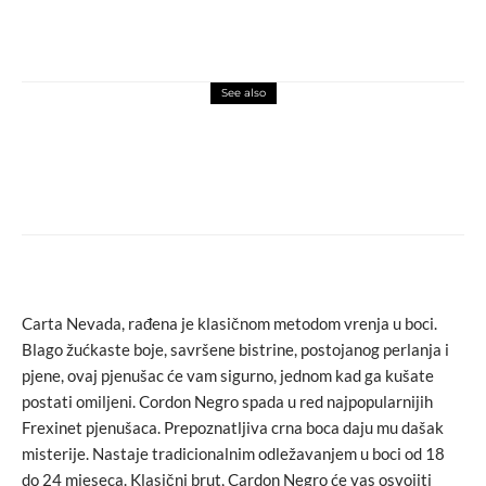
See also
FBLičnosti
macchiato
Ekskluzivno za FBL umjetnik Jean-
Francois Fourtou: Želim da moja
umjetnost podstakne zaboravljene emocije
Carta Nevada, rađena je klasičnom metodom vrenja u boci.
Blago žućkaste boje, savršene bistrine, postojanog perlanja i
pjene, ovaj pjenušac će vam sigurno, jednom kad ga kušate
postati omiljeni. Cordon Negro spada u red najpopularnijih
Frexinet pjenušaca. Prepoznatljiva crna boca daju mu dašak
misterije. Nastaje tradicionalnim odležavanjem u boci od 18
do 24 mjeseca. Klasični brut, Cardon Negro će vas osvojiti