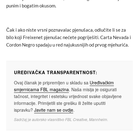
punim i bogatim okusom.
Čak i ako niste vrsni poznavalac pjenušaca, odlučite li se za
bilo koji Freixenet pjenušac nećete pogriješiti. Carta Nevada i
Cordon Negro spadaju u red najukusnijih od prvog mjehurića.
UREĐIVAČKA TRANSPARENTNOST:
Ovaj članak je pripremljen u skladu sa
Uređivačkim
smjernicama FBL magazina
. Naša misija je osigurati
tačnost, integritet i estetsku vrijednost svake objavljene
informacije. Primijetili ste grešku ili želite uputiti
ispravku?
Javite nam se ovdje
.
Sadržaj je autorsko vlasništvo FBL Creative, Mannheim.