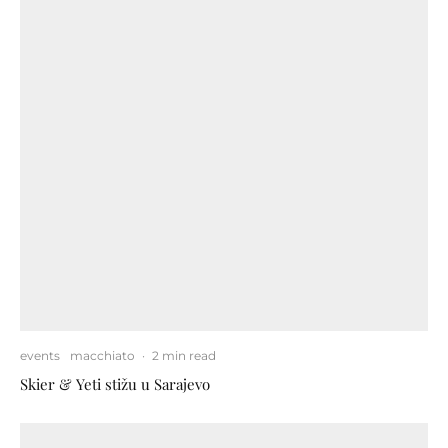
events
macchiato
·
2 min read
Skier & Yeti stižu u Sarajevo