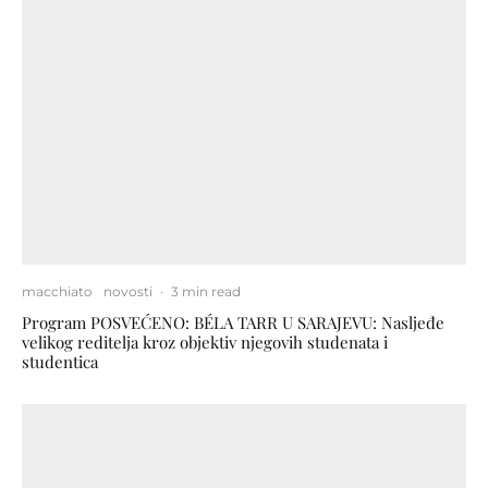
macchiato
novosti
·
3 min read
Program POSVEĆENO: BÉLA TARR U SARAJEVU: Nasljeđe
velikog reditelja kroz objektiv njegovih studenata i
studentica