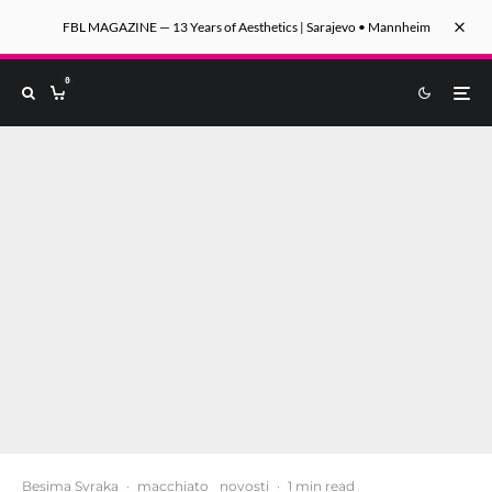
FBL MAGAZINE — 13 Years of Aesthetics | Sarajevo • Mannheim
0
Besima Svraka
·
macchiato
novosti
·
1 min read