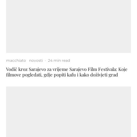
macchiato
novosti
·
24 min read
Vodič kroz Sarajevo za vrijeme Sarajevo Film Festivala: Koje
filmove pogledati, gdje popiti kafu i kako doživjeti grad