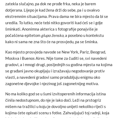
zatekla slučajno, pa dok ne prođe frka, neka je barem
dotjerana. Lijepo je kad žena drži do sebe, pa i u ovakvo
ekstremnim situacijama. Prava dama ne bira mjesto da bi se
uredila. To lutko, neće tebi nitko govoriti kad ćeš se i gdje
šminkati. Anonimna akterica s fotografije ponajviše je
počašćena epitetom
glupo žensko
, a posebno u kontekstu
kako ni sama ne zna što će na prosvjedu, pa se šminka.
Kao mjesto prosvjeda navode se New York, Pariz, Beograd,
Moskva i Buenos Aires. Nije tome za čuditi se, svi navedeni
gradovi, a i mnogi drugi, posljednjih su godina mjesta na kojima
se građani javno okupljaju i izražavaju negodovanje protiv
vlasti, a navedeni gradovi samo produbljuju enigmu oko
zagonetne djevojke i njezinog još zagonetnijeg motiva.
No ma koliko god se u šumi izvitoperenih informacija istina
činila nedostupnom, do nje je lako doći. Leži na prstogriz
mišem na tražilici u koju je dovoljno unijeti nekoliko riječi s
kojima ćete opisati scenu s fotke. Zahvaljujući toj radnji, koja