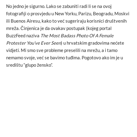
No jedno je sigurno. Lako se zabuniti radi li se na ovoj
fotografiji o prosvjedu u New Yorku, Parizu, Beogradu, Moskvi
ili Buenos Airesu, kako to već sugeriraju korisnici društvenih
mreža. Činjenica je da ovakav postupak (kojeg portal
BuzzFeed naziva
The Most Badass Photo Of A Female
Protester You’ve Ever Seen
) u hrvatskim gradovima nećete
vidjeti. Mi smo sve probleme preselili na mrežu, a i tamo
nemamo svoje, već se bavimo tuđima. Pogotovo ako im je u
središtu “glupo žensko”.