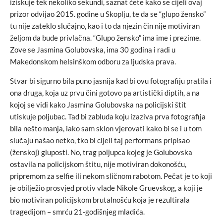
iziskuje tek nekoliko sekundi, saznat ćete kako se cijeli ovaj
prizor odvijao 2015. godine u Skoplju, te da se “glupo žensko”
tu nije zateklo slučajno, kao i to da njezin čin nije motiviran
željom da bude privlačna. “Glupo žensko” ima ime i prezime.
Zove se Jasmina Golubovska, ima 30 godina i radi u
Makedonskom helsinškom odboru za ljudska prava.
Stvar bi sigurno bila puno jasnija kad bi ovu fotografiju pratila i
ona druga, koja uz prvu čini gotovo pa artistički diptih, a na
kojoj se vidi kako Jasmina Golubovska na policijski štit
utiskuje poljubac. Tad bi zabluda koju izaziva prva fotografija
bila nešto manja, iako sam sklon vjerovati kako bi se i u tom
slučaju našao netko, tko bi cijeli taj performans pripisao
(ženskoj) gluposti. No, trag poljupca kojeg je Golubovska
ostavila na policijskom štitu, nije motiviran dokonošću,
pripremom za selfie ili nekom sličnom rabotom. Pečat je to koji
je obilježio prosvjed protiv vlade Nikole Gruevskog, a koji je
bio motiviran policijskom brutalnošću koja je rezultirala
tragedijom – smrću 21-godišnjeg mladića.