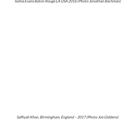
Ieshia Evans Baton Rouge LA USA 2016 (Photo Jonathan Bachman)
Saffiyah Khan, Birmingham, England – 2017 (Photo Joe Giddens)