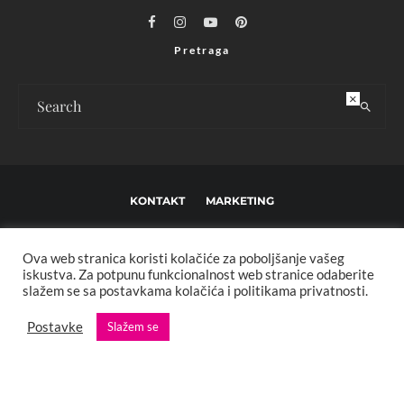
Pretraga
×
KONTAKT
MARKETING
USLOVI KORIŠTENJA I UREĐIVAČKE SMJERNICE
Ova web stranica koristi kolačiće za poboljšanje vašeg
IMPRESSUM
O NAMA
iskustva. Za potpunu funkcionalnost web stranice odaberite
slažem se sa postavkama kolačića i politikama privatnosti.
Copyright © 2013 - 2025 FBL creative. Sva prava zadržana. Developed by:
Postavke
Slažem se
XStreamThemes