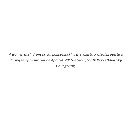
A woman sits in front of riot police blocking the road to protect protesters
during anti-gov protest on April 24, 2015 in Seoul, South Korea (Photo by
Chung Sung)