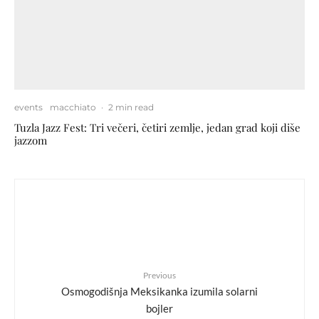
events
macchiato
·
2 min read
Tuzla Jazz Fest: Tri večeri, četiri zemlje, jedan grad koji diše
jazzom
Previous
Osmogodišnja Meksikanka izumila solarni
bojler