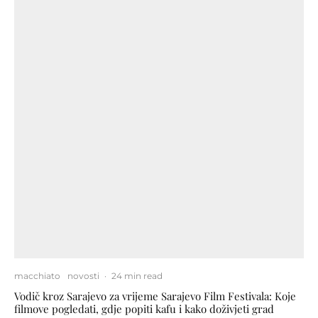
macchiato
novosti
·
24 min read
Vodič kroz Sarajevo za vrijeme Sarajevo Film Festivala: Koje
filmove pogledati, gdje popiti kafu i kako doživjeti grad