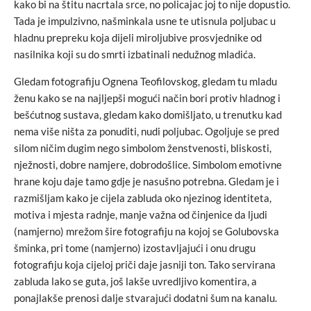
kako bi na štitu nacrtala srce, no policajac joj to nije dopustio.
Tada je impulzivno, našminkala usne te utisnula poljubac u
hladnu prepreku koja dijeli miroljubive prosvjednike od
nasilnika koji su do smrti izbatinali nedužnog mladića.
Gledam fotografiju Ognena Teofilovskog, gledam tu mladu
ženu kako se na najljepši mogući način bori protiv hladnog i
bešćutnog sustava, gledam kako domišljato, u trenutku kad
nema više ništa za ponuditi, nudi poljubac. Ogoljuje se pred
silom ničim dugim nego simbolom ženstvenosti, bliskosti,
nježnosti, dobre namjere, dobrodošlice. Simbolom emotivne
hrane koju daje tamo gdje je nasušno potrebna. Gledam je i
razmišljam kako je cijela zabluda oko njezinog identiteta,
motiva i mjesta radnje, manje važna od činjenice da ljudi
(namjerno) mrežom šire fotografiju na kojoj se Golubovska
šminka, pri tome (namjerno) izostavljajući i onu drugu
fotografiju koja cijeloj priči daje jasniji ton. Tako servirana
zabluda lako se guta, još lakše uvredljivo komentira, a
ponajlakše prenosi dalje stvarajući dodatni šum na kanalu.