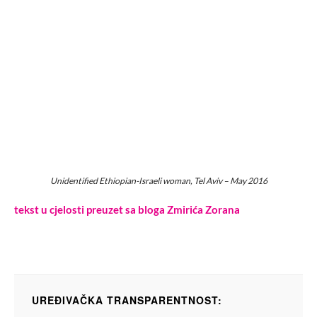
Unidentified Ethiopian-Israeli woman, Tel Aviv – May 2016
tekst u cjelosti preuzet sa bloga Zmirića Zorana
UREĐIVAČKA TRANSPARENTNOST: