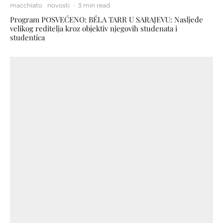
macchiato
novosti
·
3 min read
Program POSVEĆENO: BÉLA TARR U SARAJEVU: Nasljeđe
velikog reditelja kroz objektiv njegovih studenata i
studentica