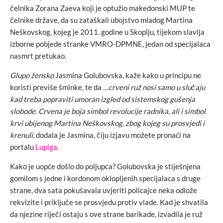
čelnika Zorana Zaeva koji je optužio makedonski MUP te
čelnike države, da su zataškali ubojstvo mladog Martina
Neškovskog, kojeg je 2011. godine u Skoplju, tijekom slavlja
izborne pobjede stranke VMRO-DPMNE, jedan od specijalaca
nasmrt pretukao.
Glupo žensko
Jasmina Golubovska, kaže kako u principu ne
koristi previše šminke, te da
…crveni ruž nosi samo u slučaju
kad treba popraviti umoran izgled od sistemskog gušenja
slobode.
Crvena je boja simbol revolucije radnika, ali i simbol
krvi ubijenog Martina Neškovskog, zbog kojeg su prosvjedi i
krenuli,
dodala je Jasmina, čiju izjavu možete pronaći na
portalu
Lupiga
.
Kako je uopće došlo do poljupca? Golubovska je stiješnjena
gomilom s jedne i kordonom oklopljenih specijalaca s druge
strane, dva sata pokušavala uvjeriti policajce neka odlože
rekvizite i priključe se prosvjedu protiv vlade. Kad je shvatila
da njezine riječi ostaju s ove strane barikade, izvadila je ruž