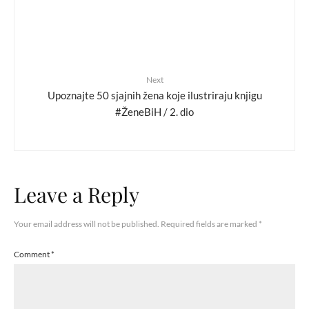
Next
Upoznajte 50 sjajnih žena koje ilustriraju knjigu
#ŽeneBiH / 2. dio
Leave a Reply
Your email address will not be published.
Required fields are marked
*
Comment
*