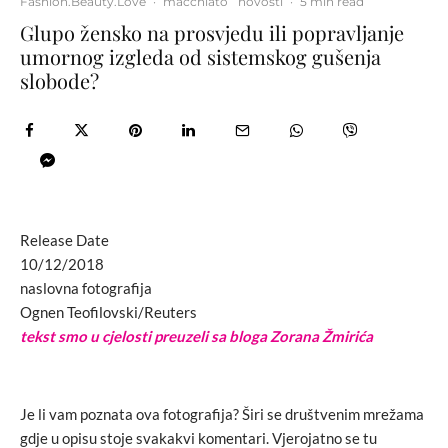
Fashion.Beauty.Love
·
macchiato
novosti
·
5 min read
Glupo žensko na prosvjedu ili popravljanje
umornog izgleda od sistemskog gušenja
slobode?
Release Date
10/12/2018
naslovna fotografija
Ognen Teofilovski/Reuters
tekst smo u cjelosti preuzeli sa bloga Zorana Žmirića
Je li vam poznata ova fotografija? Širi se društvenim mrežama
gdje u opisu stoje svakakvi komentari. Vjerojatno se tu