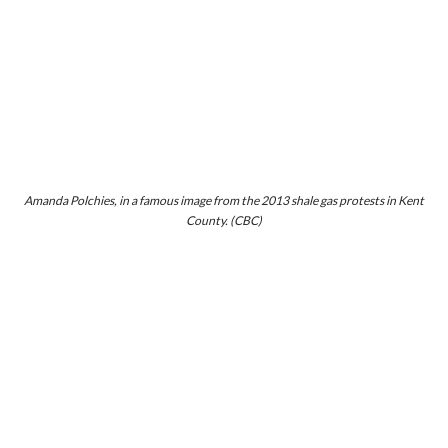
Amanda Polchies, in a famous image from the 2013 shale gas protests in Kent
County. (CBC)