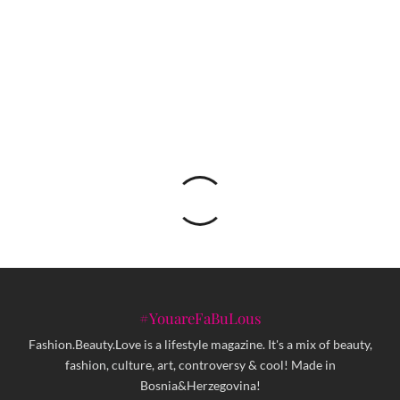
Testirali smo NOKIA 2.4, 3.4. i 5.4 telefone
#YouareFaBuLous
Fashion.Beauty.Love is a lifestyle magazine. It's a mix of beauty,
fashion, culture, art, controversy & cool! Made in
Bosnia&Herzegovina!