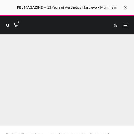
FBL MAGAZINE — 13 Years of Aesthetics | Sarajevo • Mannheim
0