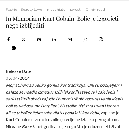
Fashion.Beauty.Love
·
macchiato
novosti
·
2 min read
In Memoriam Kurt Cobain: Bolje je izgorjeti
nego izblijediti
Release Date
05/04/2014
Moji stihovi su velika gomila kontradikcija. Oni su podijeljeni i
nalaze se negdje između mojih iskrenih stavova i osjećanja i
sarkastičnih obećavajućih i humorističnih opovrgavanja ideala
koji su već odavno iscrpljeni. Nastojim biti strastven i iskren,
ali se također želim zabavljati i ponašati kao debil
, zapisao je
Kurt Cobain u svom dnevniku, u vrijeme izlaska prvog albuma
Nirvane
Bleach
, pet godina prije nego što je oduzeo sebi život.