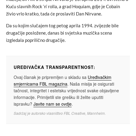
Kuću slavnih Rock ‘n’ rolla, a grad Hoquiam, gdje je Cobain
živio vrlo kratko, tada će proslaviti Dan Nirvane.
Da su kojim slučajem tog petog aprila 1994. zvijezde bile
drugačije posložene, danas bi svjetska muzička scena
izgledala poprilično drugačije.
UREĐIVAČKA TRANSPARENTNOST:
Ovaj članak je pripremljen u skladu sa
Uređivačkim
smjernicama FBL magazina
. Naša misija je osigurati
tačnost, integritet i estetsku vrijednost svake objavljene
informacije. Primijetili ste grešku ili želite uputiti
ispravku?
Javite nam se ovdje
.
Sadržaj je autorsko vlasništvo FBL Creative, Mannheim.