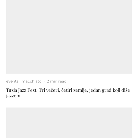
events
macchiato
·
2 min read
Tuzla Jazz Fest: Tri večeri, četiri zemlje, jedan grad koji diše
jazzom