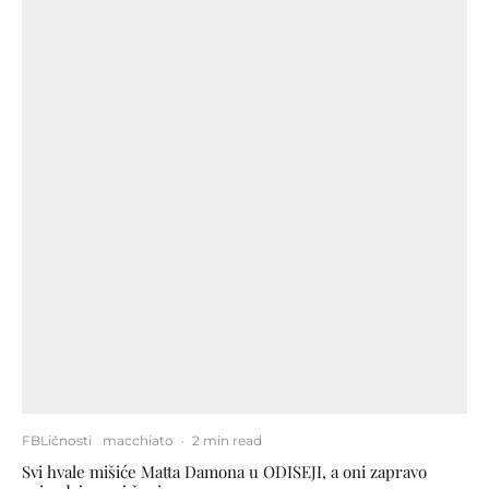
FBLičnosti
macchiato
·
2 min read
Svi hvale mišiće Matta Damona u ODISEJI, a oni zapravo