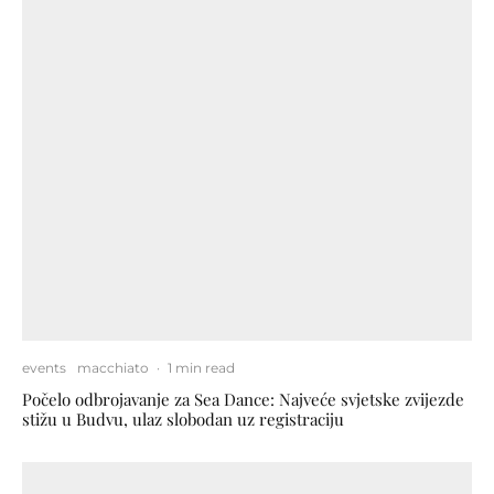
events
macchiato
·
1 min read
Počelo odbrojavanje za Sea Dance: Najveće svjetske zvijezde
stižu u Budvu, ulaz slobodan uz registraciju