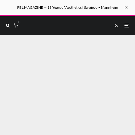
FBL MAGAZINE — 13 Years of Aesthetics | Sarajevo • Mannheim
0