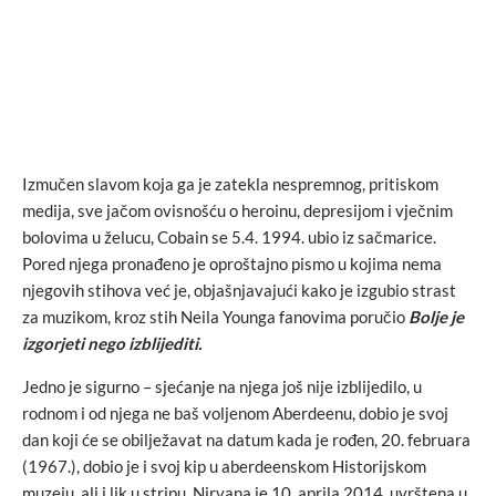
Izmučen slavom koja ga je zatekla nespremnog, pritiskom
medija, sve jačom ovisnošću o heroinu, depresijom i vječnim
bolovima u želucu, Cobain se 5.4. 1994. ubio iz sačmarice.
Pored njega pronađeno je oproštajno pismo u kojima nema
njegovih stihova već je, objašnjavajući kako je izgubio strast
za muzikom, kroz stih Neila Younga fanovima poručio
Bolje je
izgorjeti nego izblijediti.
Jedno je sigurno – sjećanje na njega još nije izblijedilo, u
rodnom i od njega ne baš voljenom Aberdeenu, dobio je svoj
dan koji će se obilježavat na datum kada je rođen, 20. februara
(1967.), dobio je i svoj kip u aberdeenskom Historijskom
muzeju, ali i lik u stripu. Nirvana je 10. aprila 2014. uvrštena u