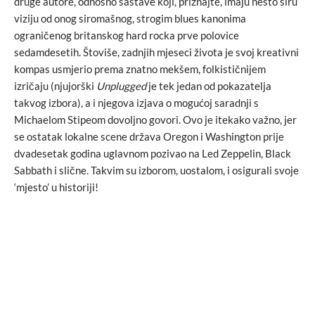
druge autore, odnosno sastave koji, priznajte, imaju nešto širu
viziju od onog siromašnog, strogim blues kanonima
ograničenog britanskog hard rocka prve polovice
sedamdesetih. Štoviše, zadnjih mjeseci života je svoj kreativni
kompas usmjerio prema znatno mekšem, folkističnijem
izričaju (njujorški
Unplugged
je tek jedan od pokazatelja
takvog izbora), a i njegova izjava o mogućoj saradnji s
Michaelom Stipeom dovoljno govori. Ovo je itekako važno, jer
se ostatak lokalne scene država Oregon i Washington prije
dvadesetak godina uglavnom pozivao na Led Zeppelin, Black
Sabbath i slične. Takvim su izborom, uostalom, i osigurali svoje
‘mjesto’ u historiji!