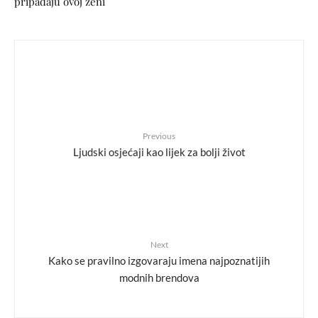
pripadaju ovoj ženi
Previous
Ljudski osjećaji kao lijek za bolji život
Next
Kako se pravilno izgovaraju imena najpoznatijih
modnih brendova