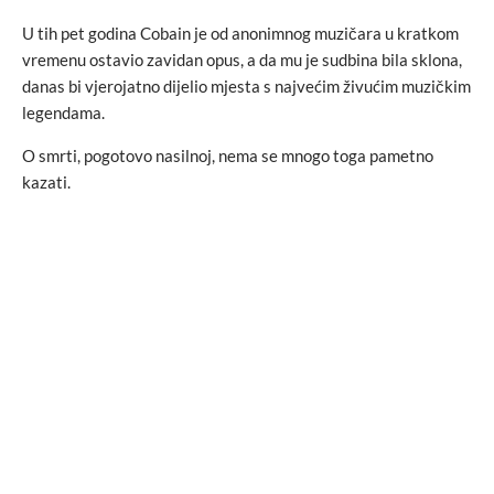
U tih pet godina Cobain je od anonimnog muzičara u kratkom
vremenu ostavio zavidan opus, a da mu je sudbina bila sklona,
danas bi vjerojatno dijelio mjesta s najvećim živućim muzičkim
legendama.
O smrti, pogotovo nasilnoj, nema se mnogo toga pametno
kazati.