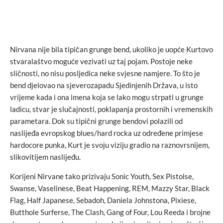
Nirvana nije bila tipičan grunge bend, ukoliko je uopće Kurtovo
stvaralaštvo moguće vezivati uz taj pojam. Postoje neke
sličnosti, no nisu posljedica neke svjesne namjere. To što je
bend djelovao na sjeverozapadu Sjedinjenih Država, u isto
vrijeme kada i ona imena koja se lako mogu strpati u grunge
ladicu, stvar je slučajnosti, poklapanja prostornih i vremenskih
parametara. Dok su tipični grunge bendovi polazili od
naslijeđa evropskog blues/hard rocka uz određene primjese
hardocore punka, Kurt je svoju viziju gradio na raznovrsnijem,
slikovitijem naslijeđu.
Korijeni Nirvane tako prizivaju Sonic Youth, Sex Pistolse,
Swanse, Vaselinese, Beat Happening, REM, Mazzy Star, Black
Flag, Half Japanese, Sebadoh, Daniela Johnstona, Pixiese,
Butthole Surferse, The Clash, Gang of Four, Lou Reeda i brojne