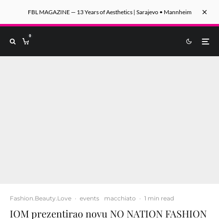
FBL MAGAZINE — 13 Years of Aesthetics | Sarajevo • Mannheim
0
Fashion.Beauty.Love
·
events
macchiato
·
1 min read
IOM prezentirao novu NO NATION FASHION