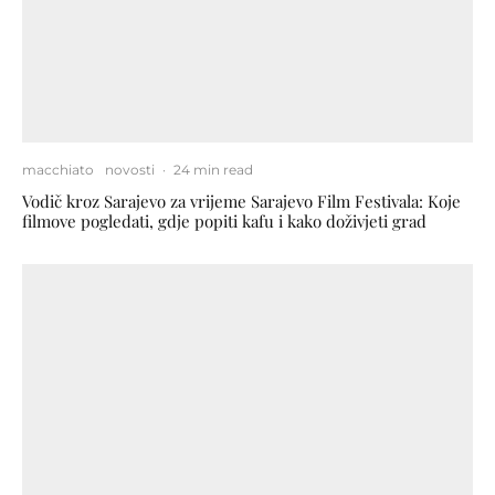
macchiato
novosti
·
24 min read
Vodič kroz Sarajevo za vrijeme Sarajevo Film Festivala: Koje
filmove pogledati, gdje popiti kafu i kako doživjeti grad