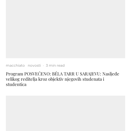
macchiato
novosti
·
3 min read
Program POSVEĆENO: BÉLA TARR U SARAJEVU: Nasljeđe
velikog reditelja kroz objektiv njegovih studenata i
studentica