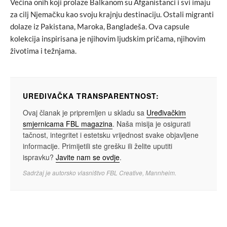
Većina onih koji prolaze Balkanom su Afganistanci i svi imaju
za cilj Njemačku kao svoju krajnju destinaciju. Ostali migranti
dolaze iz Pakistana, Maroka, Bangladeša. Ova capsule
kolekcija inspirisana je njihovim ljudskim pričama, njihovim
životima i težnjama.
UREĐIVAČKA TRANSPARENTNOST:
Ovaj članak je pripremljen u skladu sa
Uređivačkim
smjernicama FBL magazina
. Naša misija je osigurati
tačnost, integritet i estetsku vrijednost svake objavljene
informacije. Primijetili ste grešku ili želite uputiti
ispravku?
Javite nam se ovdje
.
Sadržaj je autorsko vlasništvo FBL Creative, Mannheim.