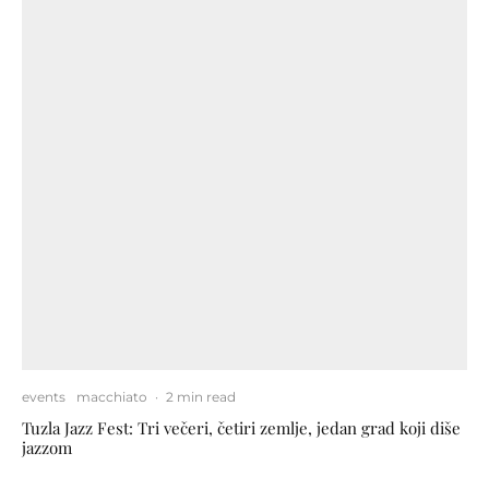
events
macchiato
·
2 min read
Tuzla Jazz Fest: Tri večeri, četiri zemlje, jedan grad koji diše
jazzom