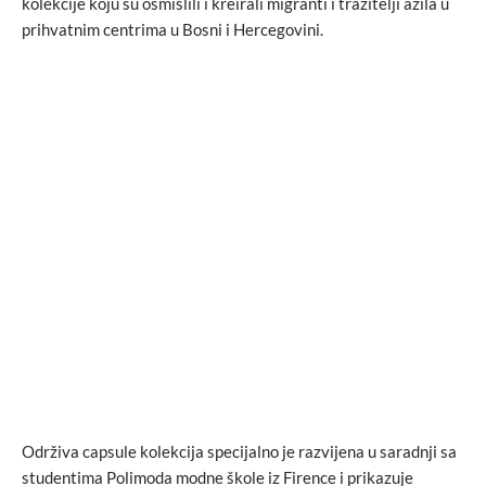
kolekcije koju su osmislili i kreirali migranti i tražitelji azila u
prihvatnim centrima u Bosni i Hercegovini.
Održiva capsule kolekcija specijalno je razvijena u saradnji sa
studentima Polimoda modne škole iz Firence i prikazuje