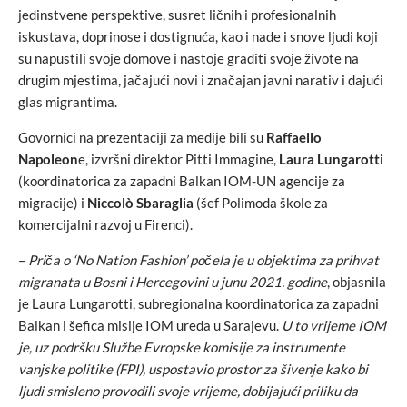
jedinstvene perspektive, susret ličnih i profesionalnih
iskustava, doprinose i dostignuća, kao i nade i snove ljudi koji
su napustili svoje domove i nastoje graditi svoje živote na
drugim mjestima, jačajući novi i značajan javni narativ i dajući
glas migrantima.
Govornici na prezentaciji za medije bili su
Raffaello
Napoleon
e, izvršni direktor Pitti Immagine,
Laura Lungarotti
(koordinatorica za zapadni Balkan IOM-UN agencije za
migracije) i
Niccolò Sbaraglia
(šef Polimoda škole za
komercijalni razvoj u Firenci).
–
Priča o ‘No Nation Fashion’ počela je u objektima za prihvat
migranata u Bosni i Hercegovini u junu 2021. godine
, objasnila
je Laura Lungarotti, subregionalna koordinatorica za zapadni
Balkan i šefica misije IOM ureda u Sarajevu.
U to vrijeme IOM
je, uz podršku Službe Evropske komisije za instrumente
vanjske politike (FPI), uspostavio prostor za šivenje kako bi
ljudi smisleno provodili svoje vrijeme, dobijajući priliku da