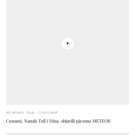
art attack
love
·
1 min read
Cunami, Nanah Tzil i Dina. objavili pjesmu METEOR