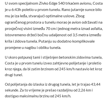
U svom specijalnom Zivko Edge 540 trkaćem avionu, Costa
je u 6:43h poletio u prvom tunelu. Rano jutarnje sunce bilo
mu je iza leđa, stvarajući optimalne uslove. Zbog
ograničenog prostora u tunelu morao je avion održavati na
prosječnoj visini između 70 cm i jednog metra iznad asfalta,
istovremeno držeći bočnu udaljenost od 3,5 metra između
krila i zidova tunela. Putanju su dodatno komplikovale
promjene u nagibu i obliku tunela.
U skoro potpunoj tami i stiješnjen betonskim zidovima tunela,
Costa je u prvom tunelu izveo zahtjevno polijetanje i proletio
kroz njega, da bi zatim brzinom od 245 km/h nastavio let kroz
drugi tunel.
Od polijetanja do izlaska iz drugog tunela, let je trajao 43,44
sekunde. Za to vrijeme je prešao razdaljinu od 2,26 km i
dostigao maksimalnu brzinu od 245 km/h.