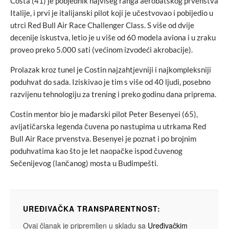
Costa (41) je pobjednik najvišeg ranga aerobatskog prvenstva
Italije, i prvi je italijanski pilot koji je učestvovao i pobijedio u
utrci Red Bull Air Race Challenger Class. S više od dvije
decenije iskustva, letio je u više od 60 modela aviona i u zraku
proveo preko 5.000 sati (većinom izvodeći akrobacije).
Prolazak kroz tunel je Costin najzahtjevniji i najkompleksniji
poduhvat do sada. Iziskivao je tim s više od 40 ljudi, posebno
razvijenu tehnologiju za trening i preko godinu dana priprema.
Costin mentor bio je mađarski pilot Peter Besenyei (65),
avijatičarska legenda čuvena po nastupima u utrkama Red
Bull Air Race prvenstva. Besenyei je poznat i po brojnim
poduhvatima kao što je let naopačke ispod čuvenog
Sečenijevog (lančanog) mosta u Budimpešti.
UREĐIVAČKA TRANSPARENTNOST:
Ovaj članak je pripremljen u skladu sa
Uređivačkim