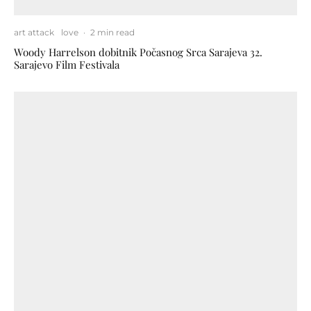
art attack
love
·
2 min read
Woody Harrelson dobitnik Počasnog Srca Sarajeva 32.
Sarajevo Film Festivala