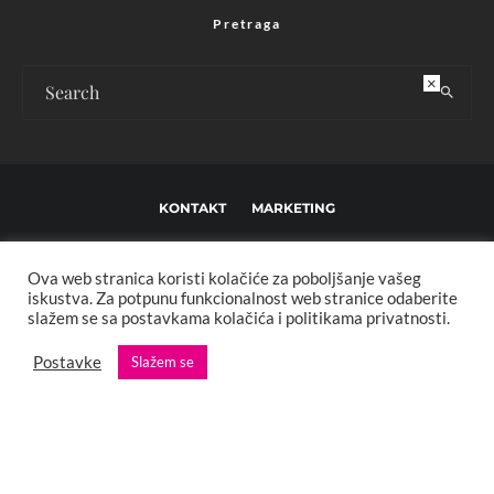
Pretraga
×
KONTAKT
MARKETING
USLOVI KORIŠTENJA I UREĐIVAČKE SMJERNICE
Ova web stranica koristi kolačiće za poboljšanje vašeg
IMPRESSUM
O NAMA
iskustva. Za potpunu funkcionalnost web stranice odaberite
slažem se sa postavkama kolačića i politikama privatnosti.
Copyright © 2013 - 2025 FBL creative. Sva prava zadržana. Developed by:
Postavke
Slažem se
XStreamThemes