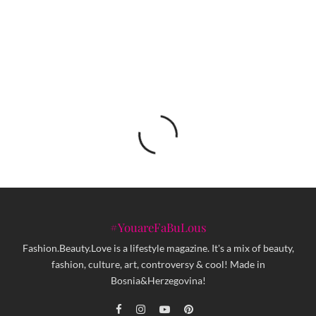
Do sada neviđena sportska avantura na vodama
BiH
#YouareFaBuLous
Fashion.Beauty.Love is a lifestyle magazine. It's a mix of beauty,
fashion, culture, art, controversy & cool! Made in
Bosnia&Herzegovina!