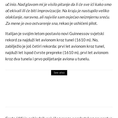
učinio. Nad glavom mi je visilo pitanje da li će sve ići kako smo
očekivali ili će biti improvizacije. Na kraju je nastupilo veliko
olakšanje, naravno, ali najviše sam osjećao neizmjernu sreću.
Za mene je ovo ostvarenje sna,
rekao je ushićeni pilot.
Italijan je svojim letom postavio novi Guinnessov svjetski
rekord za najduži let avionom kroz tunel (1610 m). No,
zabilježio je još četiri rekorda: prvi let avionom kroz tunel,
najduži let ispod čvrste prepreke (1610 m), prvi let avionom
kroz dva tunela i prvo polijetanje aviona u tunelu.
See also
art attack
love
Evo koji filmovi su se najviše gledali u
2022. u kinima u Bosni i Hercegovini