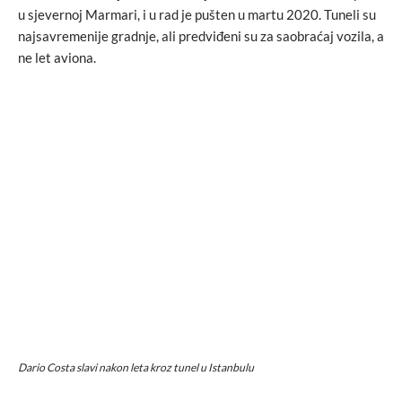
u sjevernoj Marmari, i u rad je pušten u martu 2020. Tuneli su
najsavremenije gradnje, ali predviđeni su za saobraćaj vozila, a
ne let aviona.
Dario Costa slavi nakon leta kroz tunel u Istanbulu