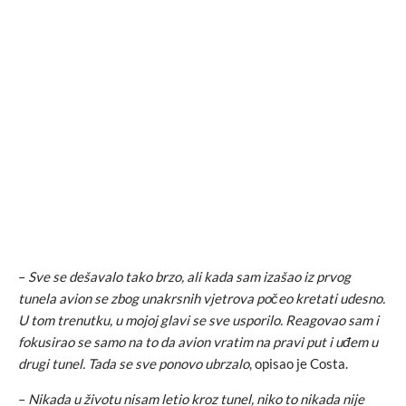
–
Sve se dešavalo tako brzo, ali kada sam izašao iz prvog
tunela avion se zbog unakrsnih vjetrova počeo kretati udesno.
U tom trenutku, u mojoj glavi se sve usporilo. Reagovao sam i
fokusirao se samo na to da avion vratim na pravi put i uđem u
drugi tunel. Tada se sve ponovo ubrzalo
, opisao je Costa.
–
Nikada u životu nisam letio kroz tunel, niko to nikada nije