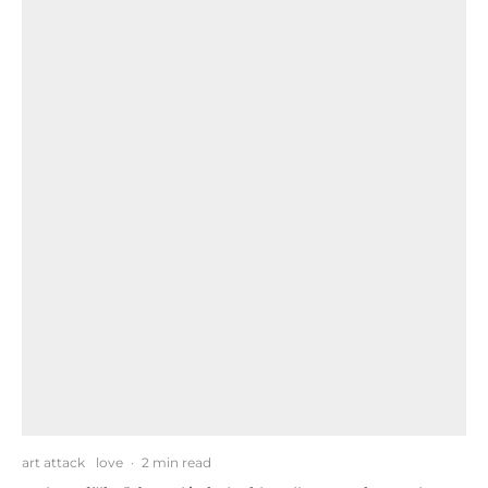
art attack
love
·
2 min read