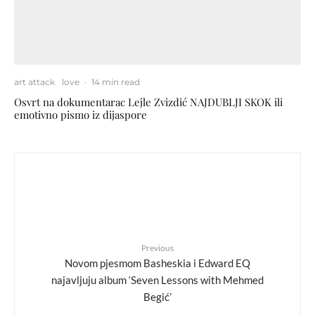
art attack
love
·
14 min read
Osvrt na dokumentarac Lejle Zvizdić NAJDUBLJI SKOK ili
emotivno pismo iz dijaspore
Previous
Novom pjesmom Basheskia i Edward EQ
najavljuju album ‘Seven Lessons with Mehmed
Begić’