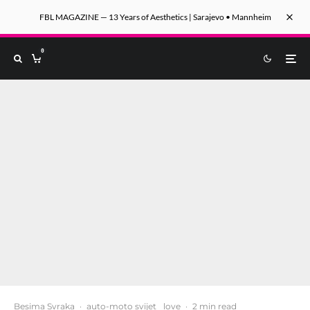
FBL MAGAZINE — 13 Years of Aesthetics | Sarajevo • Mannheim
0
Besima Svraka
·
auto-moto svijet
love
·
2 min read