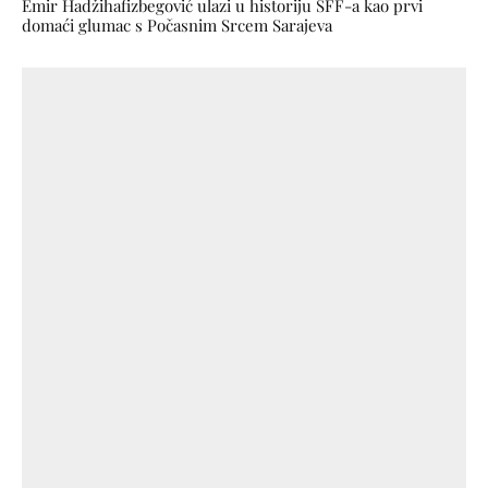
Emir Hadžihafizbegović ulazi u historiju SFF-a kao prvi
domaći glumac s Počasnim Srcem Sarajeva