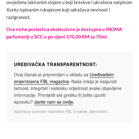
osvježena lakiranim slojem u boji breskve i ukrašena natpisom
Kurky
ispisanim rukopisom koji odražava nevinost i
razigranost.
Ova niche poslastica ekskluzivno je dostupna u INOMA
parfumeriji u SCC-u po cijeni 370,00 KM za 70ml.
UREĐIVAČKA TRANSPARENTNOST:
Ovaj članak je pripremljen u skladu sa
Uređivačkim
smjernicama FBL magazina
. Naša misija je osigurati
tačnost, integritet i estetsku vrijednost svake objavljene
informacije. Primijetili ste grešku ili želite uputiti
ispravku?
Javite nam se ovdje
.
Sadržaj je autorsko vlasništvo FBL Creative, Mannheim.