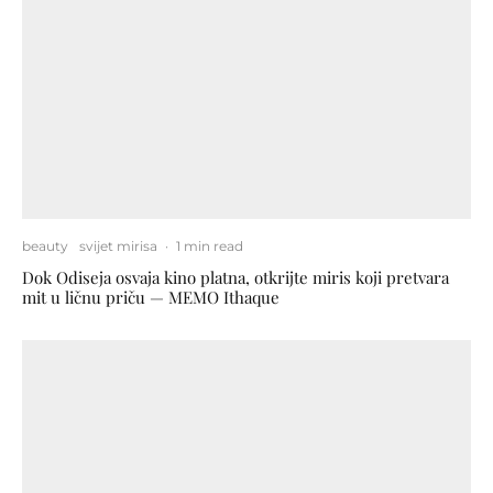
beauty
svijet mirisa
·
1 min read
Dok Odiseja osvaja kino platna, otkrijte miris koji pretvara
mit u ličnu priču — MEMO Ithaque