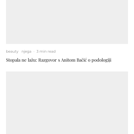
beauty
njega
·
3 min read
Stopala ne lažu: Razgovor s Anitom Bačić o podologiji