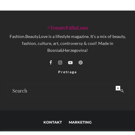
#YouareFaBuLous
Fashion.Beauty.Love is a lifestyle magazine. It's a mix of beauty,
fashion, culture, art, controversy & cool! Made in
Bosnia&Herzegovina!
Pretraga
×
KONTAKT
MARKETING
USLOVI KORIŠTENJA I UREĐIVAČKE SMJERNICE