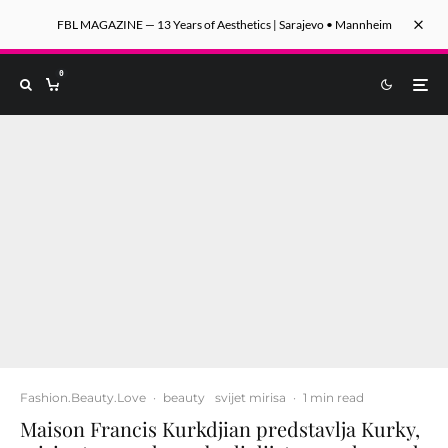
FBL MAGAZINE — 13 Years of Aesthetics | Sarajevo • Mannheim
0
Fashion.Beauty.Love
·
beauty
svijet mirisa
·
1 min read
Maison Francis Kurkdjian predstavlja Kurky,