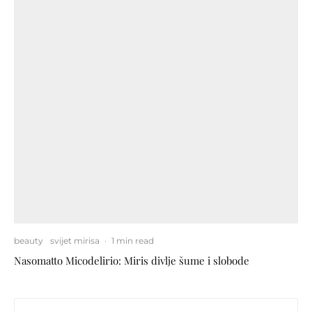
beauty
svijet mirisa
·
1 min read
Nasomatto Micodelirio: Miris divlje šume i slobode