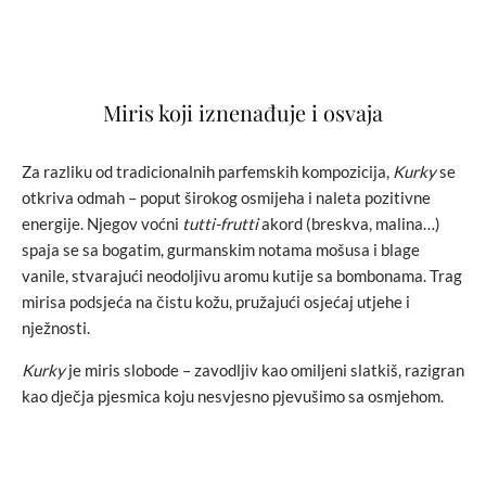
Miris koji iznenađuje i osvaja
Za razliku od tradicionalnih parfemskih kompozicija,
Kurky
se
otkriva odmah – poput širokog osmijeha i naleta pozitivne
energije. Njegov voćni
tutti-frutti
akord (breskva, malina…)
spaja se sa bogatim, gurmanskim notama mošusa i blage
vanile, stvarajući neodoljivu aromu kutije sa bombonama. Trag
mirisa podsjeća na čistu kožu, pružajući osjećaj utjehe i
nježnosti.
Kurky
je miris slobode – zavodljiv kao omiljeni slatkiš, razigran
kao dječja pjesmica koju nesvjesno pjevušimo sa osmjehom.