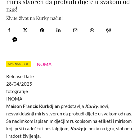
miris stvoren da probudi dijete u svakom od
nas!
Živite život na Kurky način!
INOMA
SPONSORED
Release Date
28/04/2025
fotografije
INOMA
Maison Francis Kurkdjian
predstavlja
Kurky
, novi,
nesvakidašnji miris stvoren da probudi dijete u svakom od nas.
Sa nadimkom ispisanim dječjim rukopisom na etiketi i mirisom
koji pršti radošću i nostalgijom,
Kurky
je poziv na igru, slobodu
i radost življenja.