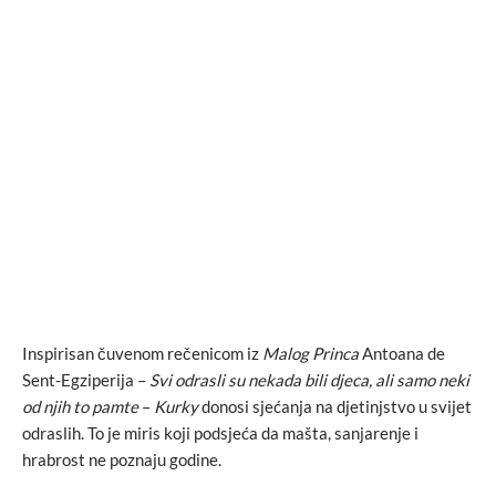
Inspirisan čuvenom rečenicom iz
Malog Princa
Antoana de
Sent-Egziperija –
Svi odrasli su nekada bili djeca, ali samo neki
od njih to pamte
–
Kurky
donosi sjećanja na djetinjstvo u svijet
odraslih. To je miris koji podsjeća da mašta, sanjarenje i
hrabrost ne poznaju godine.