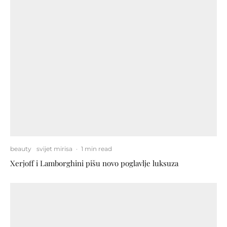
beauty
svijet mirisa
·
1 min read
Xerjoff i Lamborghini pišu novo poglavlje luksuza