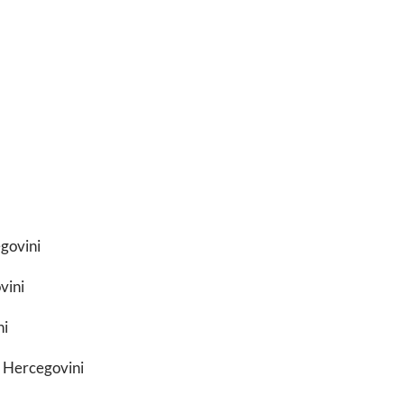
govini
vini
ni
 Hercegovini