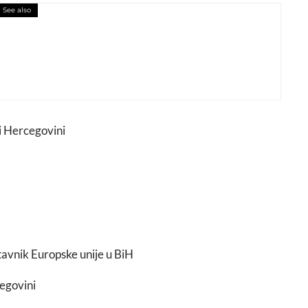
See also
tivala stiže od 28. do 31. maja 2026!
i Hercegovini
tavnik Europske unije u BiH
cegovini