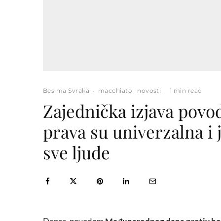
Besima Svraka
·
macchiato
novosti
·
1 min read
Zajednička izjava pov
prava su univerzalna i
sve ljude