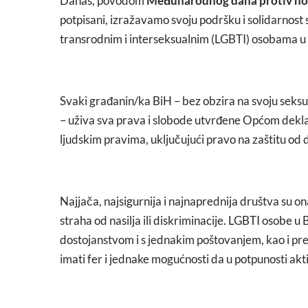
Danas, povodom
Međunarodnog dana protiv homo
potpisani, izražavamo svoju podršku i solidarnost
transrodnim i interseksualnim (LGBTI) osobama u 
Svaki građanin/ka BiH – bez obzira na svoju seksual
– uživa sva prava i slobode utvrđene Općom dekl
ljudskim pravima, uključujući pravo na zaštitu od di
Najjača, najsigurnija i najnaprednija društva su o
straha od nasilja ili diskriminacije. LGBTI osobe 
dostojanstvom i s jednakim poštovanjem, kao i 
imati fer i jednake mogućnosti da u potpunosti akt