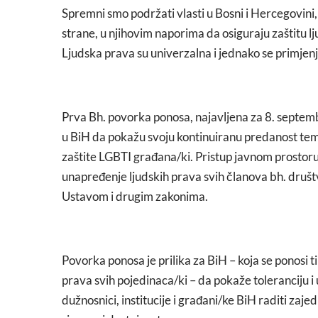
Spremni smo podržati vlasti u Bosni i Hercegovini, 
strane, u njihovim naporima da osiguraju zaštitu l
Ljudska prava su univerzalna i jednako se primjenj
Prva Bh. povorka ponosa, najavljena za 8. septemba
u BiH da pokažu svoju kontinuiranu predanost teme
zaštite LGBTI građana/ki. Pristup javnom prostoru
unapređenje ljudskih prava svih članova bh. dru
Ustavom i drugim zakonima.
Povorka ponosa je prilika za BiH – koja se ponosi t
prava svih pojedinaca/ki – da pokaže toleranciju i 
dužnosnici, institucije i građani/ke BiH raditi zaje