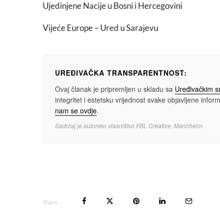
Ujedinjene Nacije u Bosni i Hercegovini
Vijeće Europe – Ured u Sarajevu
UREĐIVAČKA TRANSPARENTNOST:
Ovaj članak je pripremljen u skladu sa
Uređivačkim 
integritet i estetsku vrijednost svake objavljene informa
nam se ovdje
.
Sadržaj je autorsko vlasništvo FBL Creative, Mannheim.
Share