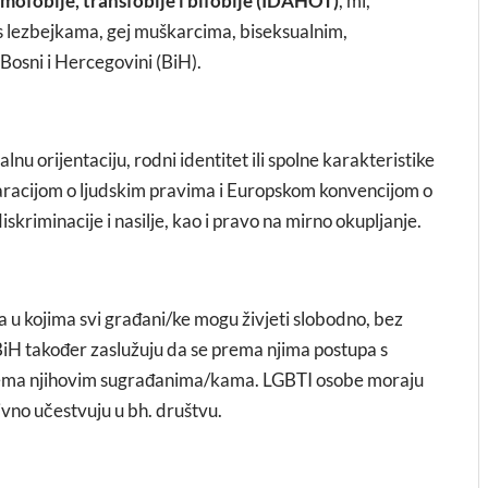
fobije, transfobije i bifobije (IDAHOT)
, mi,
 s lezbejkama, gej muškarcima, biseksualnim,
Bosni i Hercegovini (BiH).
nu orijentaciju, rodni identitet ili spolne karakteristike
aracijom o ljudskim pravima i Europskom konvencijom o
skriminacije i nasilje, kao i pravo na mirno okupljanje.
na u kojima svi građani/ke mogu živjeti slobodno, bez
u BiH također zaslužuju da se prema njima postupa s
prema njihovim sugrađanima/kama. LGBTI osobe moraju
ivno učestvuju u bh. društvu.