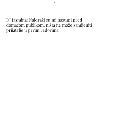
DJ Jasmina: Najdraži su mi nastupi pred
domaćom publikom, ništa ne može zamijeniti
prijatelje u prvim redovima
Look dana: Bogdana Trifković
Christopher S. Penn prvi glavni
govornik na SPARK.ME
konferenciji
Vlasta Weddings: Magične
fotografije mladenaca na vrhu
Čvrsnice
Baby BrainBox: Brend za
mališane kreiran od najfinijih
materijala