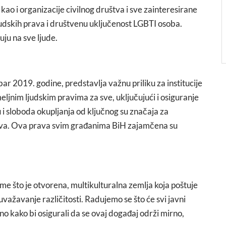
kao i organizacije civilnog društva i sve zainteresirane
judskih prava i društvenu uključenost LGBTI osoba.
uju na sve ljude.
r 2019. godine, predstavlja važnu priliku za institucije
ljnim ljudskim pravima za sve, uključujući i osiguranje
 i sloboda okupljanja od ključnog su značaja za
štva. Ova prava svim građanima BiH zajamčena su
ime što je otvorena, multikulturalna zemlja koja poštuje
uvažavanje različitosti. Radujemo se što će svi javni
dno kako bi osigurali da se ovaj događaj održi mirno,