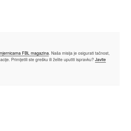
smjernicama FBL magazina
. Naša misija je osigurati tačnost,
cije. Primijetili ste grešku ili želite uputiti ispravku?
Javite