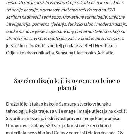
nešto što im je pružilo iskustvo koje nikada nisu imali. Danas,
tri serije kasnije, s ponosom možemo reći da smo sa S23
serijom nadmašili sami sebe. Inovativna tehnologija, umjetna
inteligencija, pametna rješenja, funkcionalan i moderan dizajn,
odlike su nove generacije Samsung pametnih telefona, koji su
stvoreni da savršeno upotpune vaš svakodnevni život
,
kazao
je Krešimir Dražetić, voditelj prodaje za BiH i Hrvatsku u
Odjelu telekomunikacija, Samsung Electronics Adriatic.
Savršen dizajn koji istovremeno brine o
planeti
Dražetić je istakao kako je Samsung stvorio vrhunsku
tehnologiju koja traje, sa više snage i manje utjecaja na okoliš.
Stvorili su inovaciju i održivost praveći manje kompromisa.
Upravo ova, Galaxy S23 serija, koristi više recikliranih
materijala nego bilo koji Galaxy pametni telefon do sada. Ovi