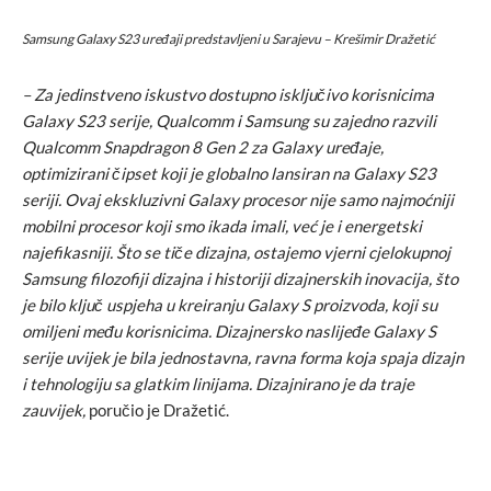
Samsung Galaxy S23 uređaji predstavljeni u Sarajevu – Krešimir Dražetić
–
Za jedinstveno iskustvo dostupno isključivo korisnicima
Galaxy S23 serije, Qualcomm i Samsung su zajedno razvili
Qualcomm Snapdragon 8 Gen 2
za Galaxy ure
đ
aje
,
optimizirani čipset koji
je
globalno lansira
n
na Galaxy S23
seriji. Ovaj ekskluzivni Galaxy procesor nije samo najmoćniji
mobilni procesor koji smo ikada imali, već je i energetski
najefikasniji. Što se tiče dizajna, ostajemo vjerni cjelokupnoj
Samsung filozofiji dizajna i historiji dizajnerskih inovacija, što
je bilo ključ uspjeha u kreiranju Galaxy S proizvoda, koji su
omiljeni među korisnicima. Dizajnersko naslijeđe Galaxy S
serije uvijek je bila jednostavna, ravna forma koja spaja dizajn
i tehnologiju sa glatkim linijama. Dizajnirano je da traje
zauvijek
,
poručio je Dražetić.