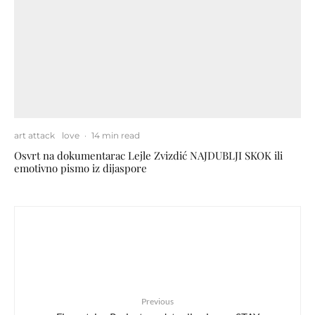
art attack
love
·
14 min read
Osvrt na dokumentarac Lejle Zvizdić NAJDUBLJI SKOK ili
emotivno pismo iz dijaspore
Previous