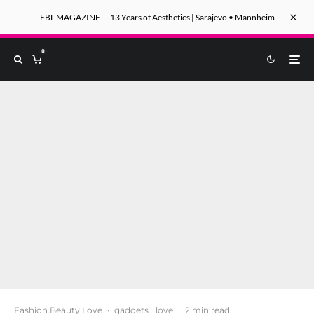
FBL MAGAZINE — 13 Years of Aesthetics | Sarajevo • Mannheim
0
Fashion.Beauty.Love
·
gadgets
love
·
2 min read