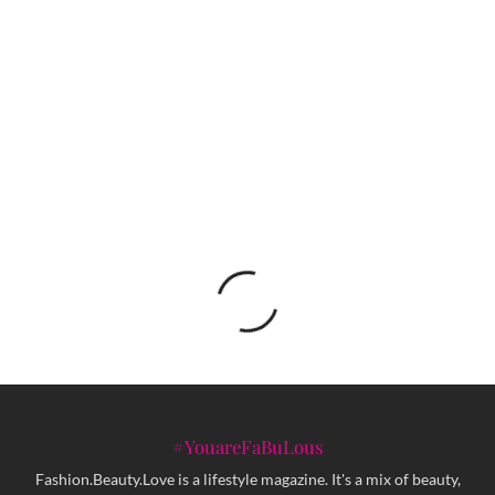
Simone Porte Jacquemus ipak razmatra
partnerstvo radi širenja brenda
Upoznajte Stephanie Kurlow, prvu balerinu koja
nosi hijab
#YouareFaBuLous
Fashion.Beauty.Love is a lifestyle magazine. It's a mix of beauty,