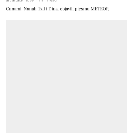
art attack
love
·
1 min read
Cunami, Nanah Tzil i Dina. objavili pjesmu METEOR