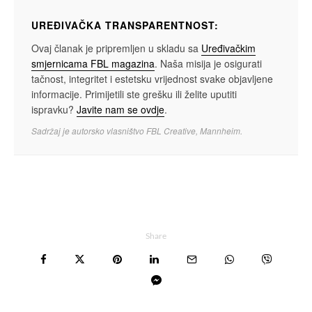
UREĐIVAČKA TRANSPARENTNOST:
Ovaj članak je pripremljen u skladu sa
Uređivačkim
smjernicama FBL magazina
. Naša misija je osigurati
tačnost, integritet i estetsku vrijednost svake objavljene
informacije. Primijetili ste grešku ili želite uputiti
ispravku?
Javite nam se ovdje
.
Sadržaj je autorsko vlasništvo FBL Creative, Mannheim.
Share