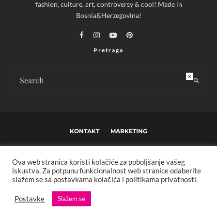
fashion, culture, art, controversy & cool! Made in
Bosnia&Herzegovina!
Pretraga
×
KONTAKT
MARKETING
USLOVI KORIŠTENJA I UREĐIVAČKE SMJERNICE
Ova web stranica koristi kolačiće za poboljšanje vašeg
IMPRESSUM
O NAMA
iskustva. Za potpunu funkcionalnost web stranice odaberite
slažem se sa postavkama kolačića i politikama privatnosti.
Copyright © 2013 - 2025 FBL creative. Sva prava zadržana. Developed by:
Postavke
Slažem se
XStreamThemes