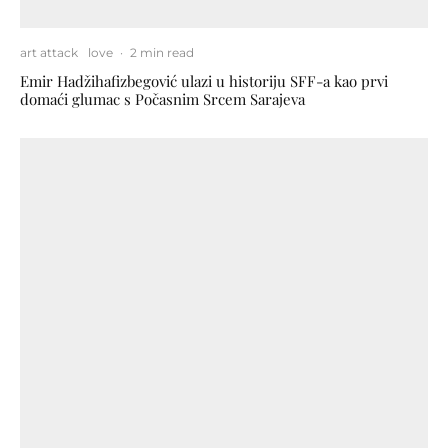
art attack
love
·
2 min read
Emir Hadžihafizbegović ulazi u historiju SFF-a kao prvi
domaći glumac s Počasnim Srcem Sarajeva