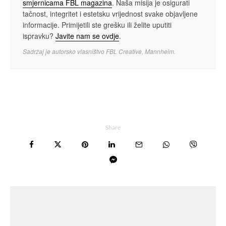
smjernicama FBL magazina
. Naša misija je osigurati
tačnost, integritet i estetsku vrijednost svake objavljene
informacije. Primijetili ste grešku ili želite uputiti
ispravku?
Javite nam se ovdje
.
Sadržaj je autorsko vlasništvo FBL Creative, Mannheim.
Share