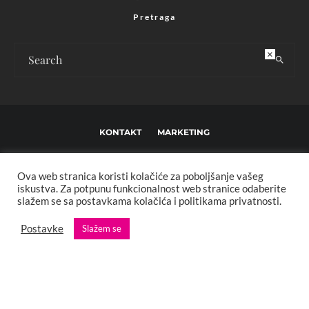
Pretraga
×
KONTAKT
MARKETING
USLOVI KORIŠTENJA I UREĐIVAČKE SMJERNICE
Ova web stranica koristi kolačiće za poboljšanje vašeg
IMPRESSUM
O NAMA
iskustva. Za potpunu funkcionalnost web stranice odaberite
slažem se sa postavkama kolačića i politikama privatnosti.
Copyright © 2013 - 2025 FBL creative. Sva prava zadržana. Developed by:
Postavke
Slažem se
XStreamThemes