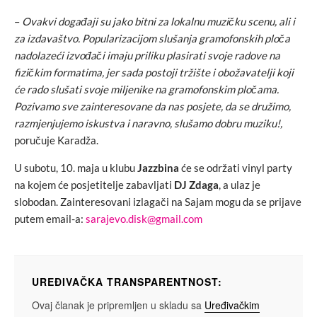
–
Ovakvi događaji su jako bitni za lokalnu muzičku scenu, ali i
za izdavaštvo. Popularizacijom slušanja gramofonskih ploča
nadolazeći izvođači imaju priliku plasirati svoje radove na
fizičkim formatima, jer sada postoji tržište i obožavatelji koji
će rado slušati svoje miljenike na gramofonskim pločama.
Pozivamo sve zainteresovane da nas posjete, da se družimo,
razmjenjujemo iskustva i naravno, slušamo dobru muziku!,
poručuje Karadža.
U subotu, 10. maja u klubu
Jazzbina
će se održati vinyl party
na kojem će posjetitelje zabavljati
DJ Zdaga
, a ulaz je
slobodan. Zainteresovani izlagači na Sajam mogu da se prijave
putem email-a:
sarajevo.disk@gmail.com
UREĐIVAČKA TRANSPARENTNOST:
Ovaj članak je pripremljen u skladu sa
Uređivačkim