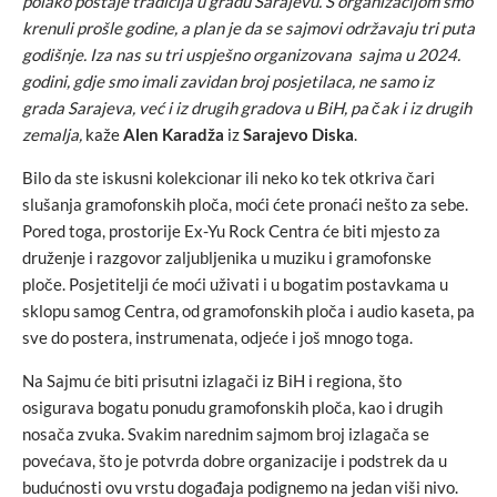
polako postaje tradicija u gradu Sarajevu. S organizacijom smo
krenuli prošle godine, a plan je da se sajmovi održavaju tri puta
godišnje. Iza nas su tri uspješno organizovana sajma u 2024.
godini, gdje smo imali zavidan broj posjetilaca, ne samo iz
grada Sarajeva, već i iz drugih gradova u BiH, pa čak i iz drugih
zemalja,
kaže
Alen Karadža
iz
Sarajevo Diska
.
Bilo da ste iskusni kolekcionar ili neko ko tek otkriva čari
slušanja gramofonskih ploča, moći ćete pronaći nešto za sebe.
Pored toga, prostorije Ex-Yu Rock Centra će biti mjesto za
druženje i razgovor zaljubljenika u muziku i gramofonske
ploče. Posjetitelji će moći uživati i u bogatim postavkama u
sklopu samog Centra, od gramofonskih ploča i audio kaseta, pa
sve do postera, instrumenata, odjeće i još mnogo toga.
Na Sajmu će biti prisutni izlagači iz BiH i regiona, što
osigurava bogatu ponudu gramofonskih ploča, kao i drugih
nosača zvuka. Svakim narednim sajmom broj izlagača se
povećava, što je potvrda dobre organizacije i podstrek da u
budućnosti ovu vrstu događaja podignemo na jedan viši nivo.