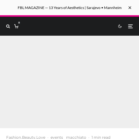
FBL MAGAZINE — 13 Years of Aesthetics | Sarajevo • Mannheim
0
Fashion.Beauty.Love
·
events
macchiato
·
1 min read