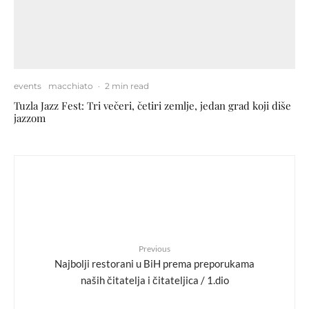
events
macchiato
·
2 min read
Tuzla Jazz Fest: Tri večeri, četiri zemlje, jedan grad koji diše
jazzom
Previous
Najbolji restorani u BiH prema preporukama
naših čitatelja i čitateljica / 1.dio