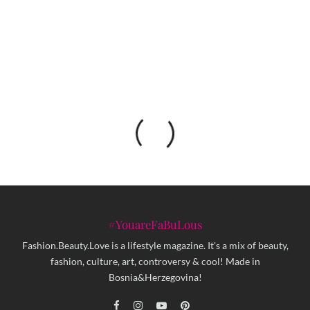
KENZO L’Eau Ambrée: Novi mirisni val koji
spaja senzualnost i more
#YouareFaBuLous
Fashion.Beauty.Love is a lifestyle magazine. It's a mix of beauty,
fashion, culture, art, controversy & cool! Made in
Bosnia&Herzegovina!