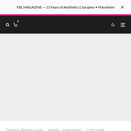
FBL MAGAZINE — 13 Years of Aesthetics | Sarajevo • Mannheim
0
Fashion.Beauty.Love
·
events
macchiato
·
1 min read