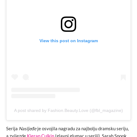
View this post on Instagram
A post shared by Fashion.Beauty.Love (@fbl_magazine)
Serija
Nasljeđe
je osvojila nagradu za najbolju dramsku seriju,
a zvijezde
Kieran Culkin
(glavni glumac u seriji), Sarah Snook