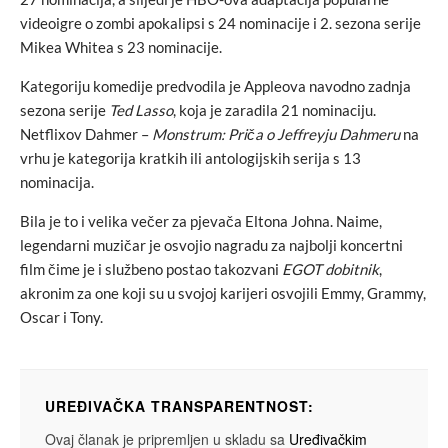
videoigre o zombi apokalipsi s 24 nominacije i 2. sezona serije
Mikea Whitea s 23 nominacije.
Kategoriju komedije predvodila je Appleova navodno zadnja
sezona serije
Ted Lasso
, koja je zaradila 21 nominaciju.
Netflixov Dahmer –
Monstrum: Priča o Jeffreyju Dahmeru
na
vrhu je kategorija kratkih ili antologijskih serija s 13
nominacija.
Bila je to i velika večer za pjevača Eltona Johna. Naime,
legendarni muzičar je osvojio nagradu za najbolji koncertni
film čime je i službeno postao takozvani
EGOT dobitnik
,
akronim za one koji su u svojoj karijeri osvojili Emmy, Grammy,
Oscar i Tony.
UREĐIVAČKA TRANSPARENTNOST:
Ovaj članak je pripremljen u skladu sa
Uređivačkim