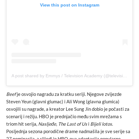
View this post on Instagram
A post shared by Emmys / Television Academy (@televisionacad)
Beef
je osvojio nagradu za kratku seriji. Njegove zvijezde
Steven Yeun (glavni glumac) i Ali Wong (glavna glumica)
osvojili su nagrade, a kreator Lee Sung Jin dobio je počasti za
scenarij i režiju. HBO je prednjačio među svim mrežama s
triom hit serija,
Nasljeđe
,
The Last of Us
i
Bijeli lotos
.
Posljednja sezona porodične drame nadmašila je sve serije sa
27 nominacija, a slijedi je HBO-ova adaptacija popularne