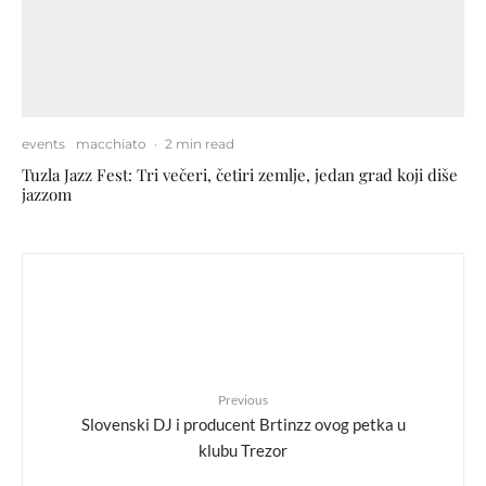
events
macchiato
·
2 min read
Tuzla Jazz Fest: Tri večeri, četiri zemlje, jedan grad koji diše
jazzom
Previous
Slovenski DJ i producent Brtinzz ovog petka u
klubu Trezor