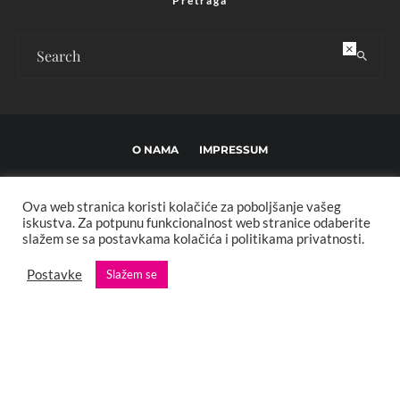
Pretraga
×
O NAMA
IMPRESSUM
USLOVI KORIŠTENJA I UREĐIVAČKE SMJERNICE
Ova web stranica koristi kolačiće za poboljšanje vašeg
POLITIKA PRIVATNOSTI
MARKETING
KONTAKT
iskustva. Za potpunu funkcionalnost web stranice odaberite
slažem se sa postavkama kolačića i politikama privatnosti.
Copyright © 2013 - 2025 FBL creative. Sva prava zadržana. Developed by:
Postavke
Slažem se
XStreamThemes