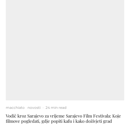
macchiato
novosti
·
24 min read
Vodič kroz Sarajevo za vrijeme Sarajevo Film Festivala: Koje
filmove pogledati, gdje popiti kafu i kako doživjeti grad