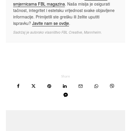
smjernicama FBL magazina
. Naša misija je osigurati
tačnost, integritet i estetsku vrijednost svake objavljene
informacije. Primijetili ste grešku ili želite uputiti
ispravku?
Javite nam se ovdje
.
Sadržaj je autorsko vlasništvo FBL Creative, Mannheim.
Share