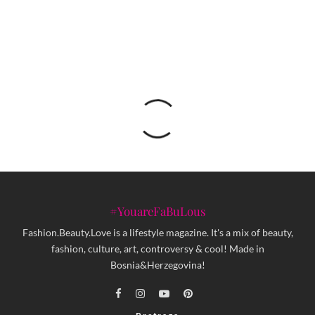
svojim principima
#YouareFaBuLous
Fashion.Beauty.Love is a lifestyle magazine. It's a mix of beauty,
fashion, culture, art, controversy & cool! Made in
Bosnia&Herzegovina!