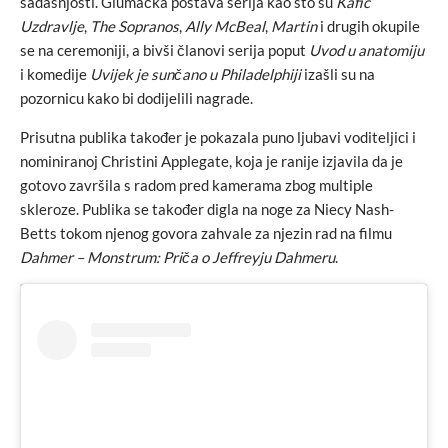
sadašnjosti. Glumačka postava serija kao što su
Kafić
Uzdravlje
,
The Sopranos
,
Ally McBeal
,
Martin
i drugih okupile
se na ceremoniji, a bivši članovi serija poput
Uvod u anatomiju
i komedije
Uvijek je sunčano u Philadelphiji
izašli su na
pozornicu kako bi dodijelili nagrade.
Prisutna publika također je pokazala puno ljubavi voditeljici i
nominiranoj Christini Applegate, koja je ranije izjavila da je
gotovo završila s radom pred kamerama zbog multiple
skleroze. Publika se također digla na noge za Niecy Nash-
Betts tokom njenog govora zahvale za njezin rad na filmu
Dahmer – Monstrum: Priča o Jeffreyju Dahmeru
.