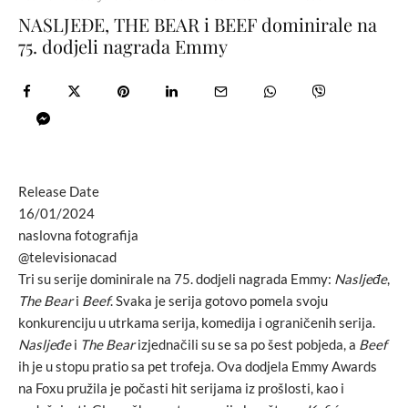
NASLJEĐE, THE BEAR i BEEF dominirale na
75. dodjeli nagrada Emmy
Release Date
16/01/2024
naslovna fotografija
@televisionacad
Tri su serije dominirale na 75. dodjeli nagrada Emmy:
Nasljeđe
,
The Bear
i
Beef
. Svaka je serija gotovo pomela svoju
konkurenciju u utrkama serija, komedija i ograničenih serija.
Nasljeđe
i
The Bear
izjednačili su se sa po šest pobjeda, a
Beef
ih je u stopu pratio sa pet trofeja. Ova dodjela Emmy Awards
na Foxu pružila je počasti hit serijama iz prošlosti, kao i