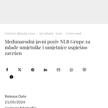
Fashion.Beauty.Love
·
art attack
love
·
2 min read
Međunarodni javni poziv NLB Grupe za
mlade umjetnike i umjetnice uspješno
završen
Release Date
21/05/2024
naslovna fotografija