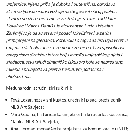
umjetnice. Njena priča je duboka i autentična, odražava
stvarno ljudsko iskustvo koje može govoriti široj publici i
stvoriti snažnu emotivnu vezu. S druge strane, rad Dalee
Kovačec i Marka Damiša je elokventan i vrlo aktuelan.
Zanimljivo je da su stvarni podaci lokalizirani, a zatim
primijenjeni na gledaoca. Potencijal ovog rada leži uglavnom u
činjenici da funkcioniše u realnom vremenu. Ova sposobnost
omogućava direktnu interakciju između umjetničkog djela i
gledaoca, stvarajući dinamičko iskustvo koje se neprestano
mijenja i prilagođava prema trenutnim podacima i
okolnostima
.
Međunarodni stručni žiri su činili:
Tevž Logar, nezavisni kustos, urednik i pisac, predsjednik
NLB Art Savjeta;
Mira Gačina, historičarka umjetnosti i kritičarka, kustosica,
članica NLB Art Savjeta;
Ana Herman, menadžerka projekata za komunikacije u NLB;