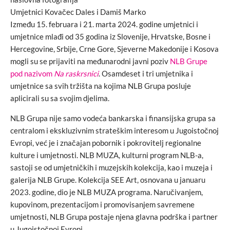
Umjetnici Kovačec Dales i Damiš Marko
Između 15. februara i 21. marta 2024. godine umjetnici i
umjetnice mlađi od 35 godina iz Slovenije, Hrvatske, Bosne i
Hercegovine, Srbije, Crne Gore, Sjeverne Makedonije i Kosova
mogli su se prijaviti na međunarodni javni poziv
NLB Grupe
pod nazivom
Na raskrsnici
. Osamdeset i tri umjetnika i
umjetnice sa svih tržišta na kojima NLB Grupa posluje
aplicirali su sa svojim djelima.
NLB Grupa nije samo vodeća bankarska i finansijska grupa sa
centralom i ekskluzivnim strateškim interesom u Jugoistočnoj
Evropi, već je i značajan pobornik i pokrovitelj regionalne
kulture i umjetnosti. NLB MUZA, kulturni program NLB-a,
sastoji se od umjetničkih i muzejskih kolekcija, kao i muzeja i
galerija NLB Grupe. Kolekcija SEE Art, osnovana u januaru
2023. godine, dio je NLB MUZA programa. Naručivanjem,
kupovinom, prezentacijom i promovisanjem savremene
umjetnosti, NLB Grupa postaje njena glavna podrška i partner
u Jugoistočnoj Evropi.