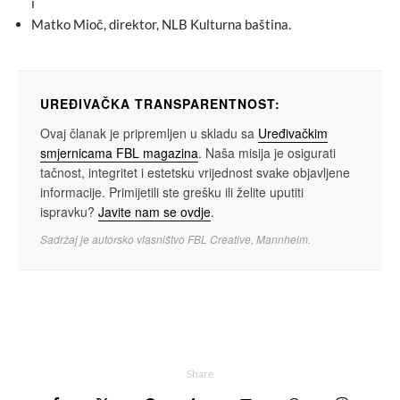
i
Matko Mioč, direktor, NLB Kulturna baština.
UREĐIVAČKA TRANSPARENTNOST:
Ovaj članak je pripremljen u skladu sa
Uređivačkim
smjernicama FBL magazina
. Naša misija je osigurati
tačnost, integritet i estetsku vrijednost svake objavljene
informacije. Primijetili ste grešku ili želite uputiti
ispravku?
Javite nam se ovdje
.
Sadržaj je autorsko vlasništvo FBL Creative, Mannheim.
Share