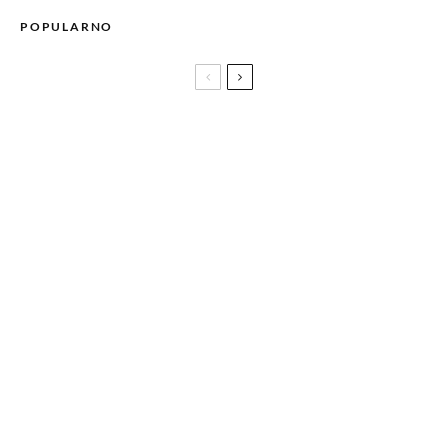
POPULARNO
Vrijedne lekcije, saradnje i prijateljstva kreativaca iz regije:
Završena prva Helem Nejse Talent Akademija