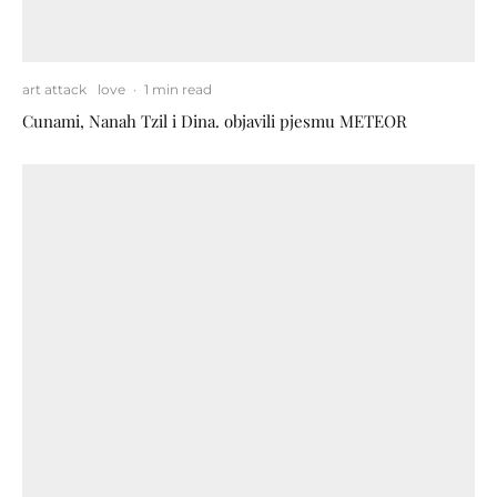
art attack
love
·
1 min read
Cunami, Nanah Tzil i Dina. objavili pjesmu METEOR