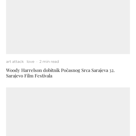
art attack
love
·
2 min read
Woody Harrelson dobitnik Počasnog Srca Sarajeva 32.
Sarajevo Film Festivala