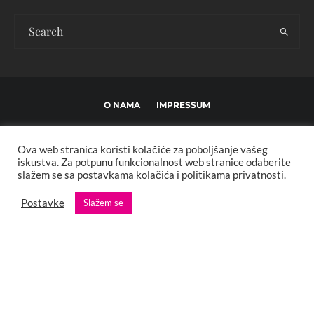
O NAMA
IMPRESSUM
USLOVI KORIŠTENJA I UREĐIVAČKE SMJERNICE
Ova web stranica koristi kolačiće za poboljšanje vašeg
POLITIKA PRIVATNOSTI
MARKETING
KONTAKT
iskustva. Za potpunu funkcionalnost web stranice odaberite
slažem se sa postavkama kolačića i politikama privatnosti.
Copyright © 2013 - 2025 FBL creative. Sva prava zadržana. Developed by:
Postavke
Slažem se
XStreamThemes