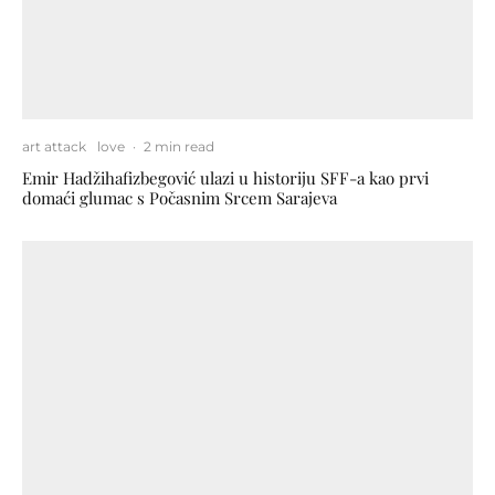
art attack
love
·
2 min read
Emir Hadžihafizbegović ulazi u historiju SFF-a kao prvi
domaći glumac s Počasnim Srcem Sarajeva