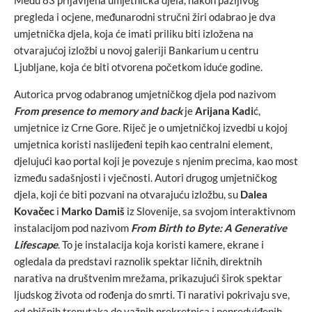
Među 83 prijavljena umjetnička djela, nakon pažljivog
pregleda i ocjene, međunarodni stručni žiri odabrao je dva
umjetnička djela, koja će imati priliku biti izložena na
otvarajućoj izložbi u novoj galeriji Bankarium u centru
Ljubljane, koja će biti otvorena početkom iduće godine.
Autorica prvog odabranog umjetničkog djela pod nazivom
From presence to memory and back
je
Arijana Kadi
ć,
umjetnice iz Crne Gore. Riječ je o umjetničkoj izvedbi u kojoj
umjetnica koristi naslijeđeni tepih kao centralni element,
djelujući kao portal koji je povezuje s njenim precima, kao most
između sadašnjosti i vječnosti. Autori drugog umjetničkog
djela, koji će biti pozvani na otvarajuću izložbu, su
Dalea
Kovačec
i
Marko Damiš
iz Slovenije, sa svojom interaktivnom
instalacijom pod nazivom
From Birth to Byte: A Generative
Lifescape
. To je instalacija koja koristi kamere, ekrane i
ogledala da predstavi raznolik spektar ličnih, direktnih
narativa na društvenim mrežama, prikazujući širok spektar
ljudskog života od rođenja do smrti. Ti narativi pokrivaju sve,
od običnih trenutaka do važnih prekretnica i nepredviđenih