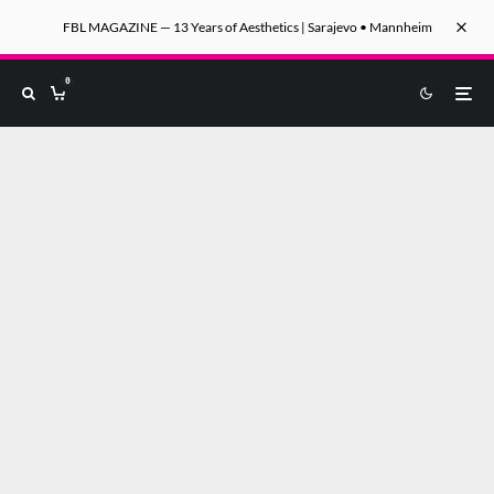
FBL MAGAZINE — 13 Years of Aesthetics | Sarajevo • Mannheim
0