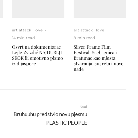
art attack
love
·
art attack
love
·
14 min read
8 min read
Osvrt na dokumentarac
Silver Frame Film
Lejle Zvizdić NAJDUBLJI
Festival: Srebrenica i
SKOK ili emotivno pismo
Bratunac kao mjesta
iz dijaspore
stvaranja, susreta i nove
nade
Next
Bruhuuhu predstvio novu pjesmu
PLASTIC PEOPLE