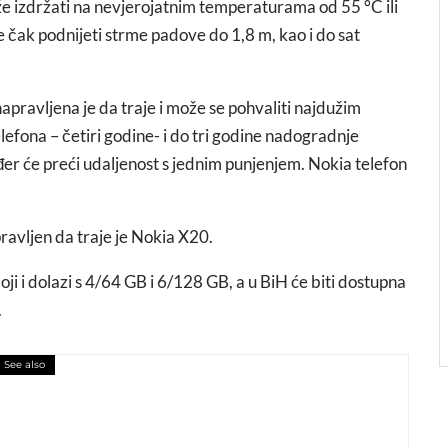
že izdržati na nevjerojatnim temperaturama od 55 °C ili
čak podnijeti strme padove do 1,8 m, kao i do sat
apravljena je da traje i može se pohvaliti najdužim
efona – četiri godine- i do tri godine nadogradnje
đer će preći udaljenost s jednim punjenjem. Nokia telefon
pravljen da traje je Nokia X20.
boji i dolazi s 4/64 GB i 6/128 GB, a u BiH će biti dostupna
.
See also
stave DAME BIRAJU