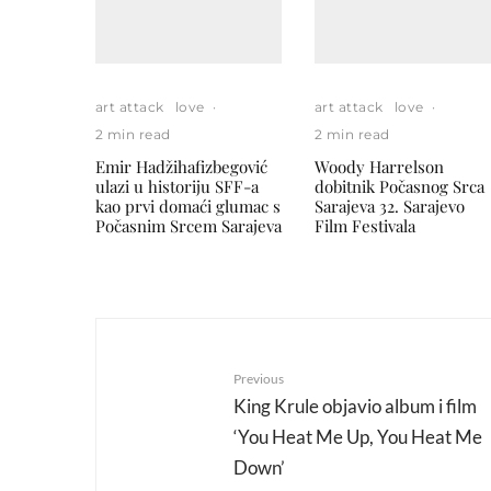
art attack
love
·
art attack
love
·
2 min read
2 min read
Emir Hadžihafizbegović
Woody Harrelson
ulazi u historiju SFF-a
dobitnik Počasnog Srca
kao prvi domaći glumac s
Sarajeva 32. Sarajevo
Počasnim Srcem Sarajeva
Film Festivala
Previous
King Krule objavio album i film
‘You Heat Me Up, You Heat Me
Down’