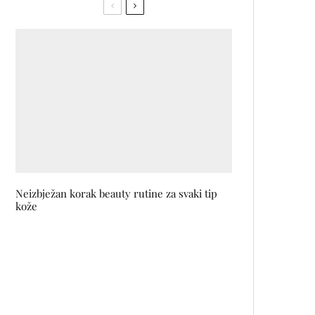
Neizbježan korak beauty rutine za svaki tip
kože
12 filmova koji su premijerno
prikazani na Venecijanskom
Filmskom Festivalu, a koje jedva
čekamo pogledati