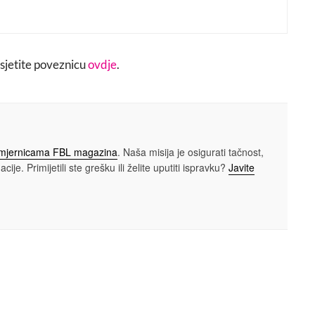
sjetite poveznicu
ovdje
.
smjernicama FBL magazina
. Naša misija je osigurati tačnost,
cije. Primijetili ste grešku ili želite uputiti ispravku?
Javite