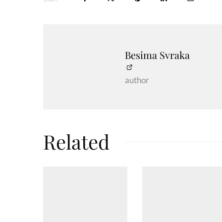
Besima Svraka
author
Related