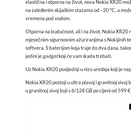
elastična i otporna na život, nova Nokia XR20 mo
na zaleđenim skijaškim stazama od –20 °C, a može 
vremena pod vodom.
Otporna na budućnost, ali i na život, Nokia XR20 n
mjesečnim sigurnosnim ažuriranjima s Nokijinih tel
softvera. S baterijom koja traje do dva dana, tako
jedini je
gadget
koji će vam ikada trebati.
Uz Nokia XR20 posljednji u nizu uređaja koji je na
Nokia XR20 postoji u ultra plavoj i granitnoj sivoj 
u granitnoj sivoj boji s 6/128 GB po cijeni od 599 €
art attack
Upoznajte glumce pred