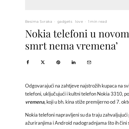
Besima Svraka
·
gadgets
love
·
1 min read
Nokia telefoni u novom
smrt nema vremena’
Odgovarajući na zahtjeve najstrožih kupaca na svi
telefoni, uključujući i kultni telefon Nokia 3310, 
vremena
,
koji u bh. kina stiže premijerno od 7. o
Nokia telefoni napravljeni su da traju zahvaljujući
ažuriranjima i Android nadogradnjama što ih čini 