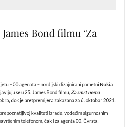
 James Bond filmu ‘Za
jetu – 00 agenata – nordijski dizajnirani pametni
Nokia
pojavljuju se u 25. James Bond filmu,
Za smrt nema
ktobra, dok je pretpremijera zakazana za 6. oktobar 2021.
 prepoznatljivoj kvaliteti izrade, vodećim sigurnosnim
savršenim telefonom, čak i za agenta 00. Čvrsta,