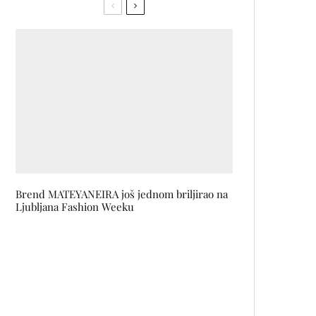
Brend MATEYANEIRA još jednom briljirao na
Ljubljana Fashion Weeku
Francuski filmovi koje ne smijete
propustiti: Program Dana
frankofonije u Muzeju
savremene umjetnosti Republike
Srpske