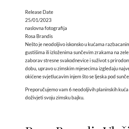
Release Date
25/01/2023
naslovna fotografija
Rosa Brandis
Nešto je neodoljivo iskonsko u kućama razbacani
gustišima ili izloženima sunčevim zrakama na ze
zaborav stresne svakodnevice i suživot s prirodom
dobu, upravo u zimskim mjesecima izgledaju najv
okićene svjetlucavim injem što se ljeska pod sun
Preporučujemo vam 6 neodoljivih planinskih kuća 
doživjeti svoju zimsku bajku.