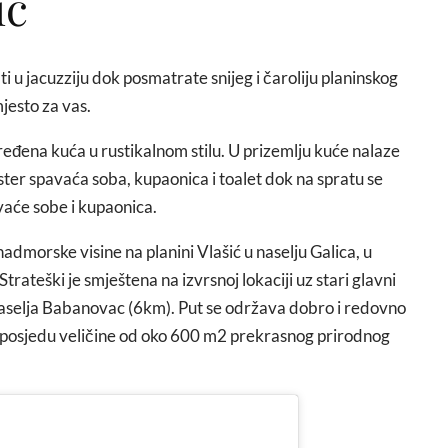
ić
ti u jacuzziju dok posmatrate snijeg i čaroliju planinskog
jesto za vas.
eđena kuća u rustikalnom stilu. U prizemlju kuće nalaze
ster spavaća soba, kupaonica i toalet dok na spratu se
vaće sobe i kupaonica.
dmorske visine na planini Vlašić u naselju Galica, u
ateški je smještena na izvrsnoj lokaciji uz stari glavni
g naselja Babanovac (6km). Put se održava dobro i redovno
m posjedu veličine od oko 600 m2 prekrasnog prirodnog