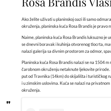
Rosa Brandis Vlaš
Ako želite uživati u planinskoj oazi ili samo odmara
okruženja, planinska kuća Rosa Brandis je pravo m
Naime, planinska kuća Rosa Brandis luksuzno je ur
se dnevni boravak i kuhinja otvorenog tlocrta, ma
nalazi galerija sa divnim prostorom za odmor, spa
Planinska kuća Rosa Brandis nalazi se na 1504 m na
čarobnom okruženju netaknute ljekovite prirode. Str
put od Travnika (14km) do skijališta i turističko
i u zimskim uslovima. Kuća se nalazi na privatno
okruženja.