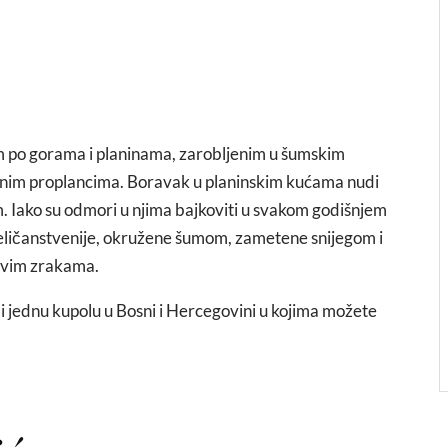
m po gorama i planinama, zarobljenim u šumskim
lenim proplancima. Boravak u planinskim kućama nudi
. Iako su odmori u njima bajkoviti u svakom godišnjem
eličanstvenije, okružene šumom, zametene snijegom i
čevim zrakama.
i jednu kupolu u Bosni i Hercegovini u kojima možete