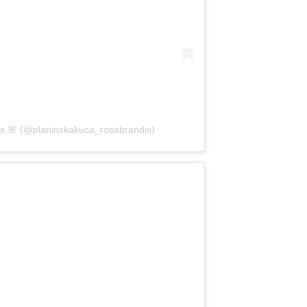
is 🌸 (@planinskakuca_rosabrandis)