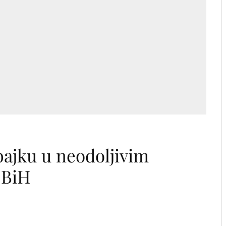
bajku u neodoljivim
 BiH