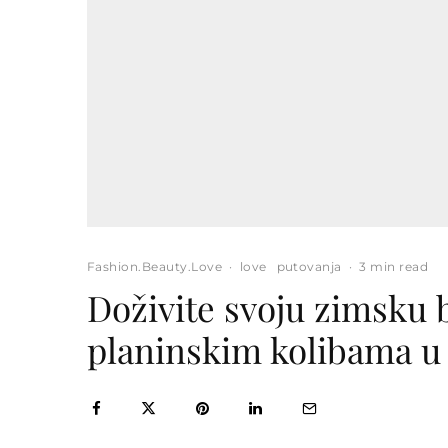
Fashion.Beauty.Love
·
love
putovanja
·
3 min read
Doživite svoju zimsku 
planinskim kolibama u