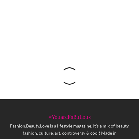
Demna redefinira ‘Gucciness’: Moderna
porodica i avangardni glamur u prvoj kolekciji
za modnu kuću Gucci
#YouareFaBuLous
Fashion.Beauty.Love is a lifestyle magazine. It's a mix of beauty,
fashion, culture, art, controversy & cool! Made in