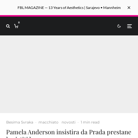
FBL MAGAZINE — 13 Years of Aesthetics | Sarajevo • Mannheim
0
Besima Svraka
·
macchiato
novosti
·
1 min read
Pamela Anderson insistira da Prada prestane