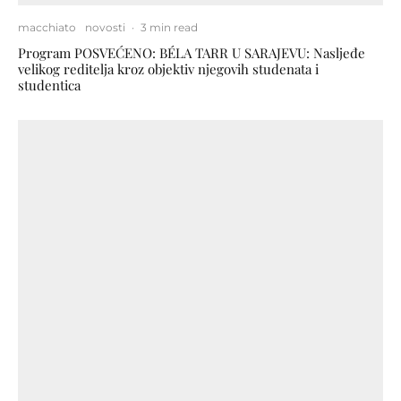
macchiato
novosti
·
3 min read
Program POSVEĆENO: BÉLA TARR U SARAJEVU: Nasljeđe
velikog reditelja kroz objektiv njegovih studenata i
studentica