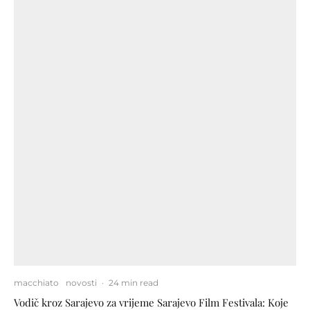
macchiato
novosti
·
24 min read
Vodič kroz Sarajevo za vrijeme Sarajevo Film Festivala: Koje