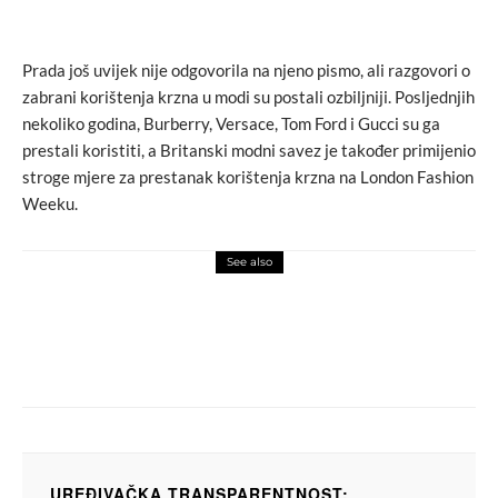
Prada još uvijek nije odgovorila na njeno pismo, ali razgovori o
zabrani korištenja krzna u modi su postali ozbiljniji. Posljednjih
nekoliko godina, Burberry, Versace, Tom Ford i Gucci su ga
prestali koristiti, a Britanski modni savez je također primijenio
stroge mjere za prestanak korištenja krzna na London Fashion
Weeku.
See also
macchiato
novosti
video
Ovako zvuče Dolce&Gabbana modeli kad
vam se upucavaju … na helijumu!
UREĐIVAČKA TRANSPARENTNOST: