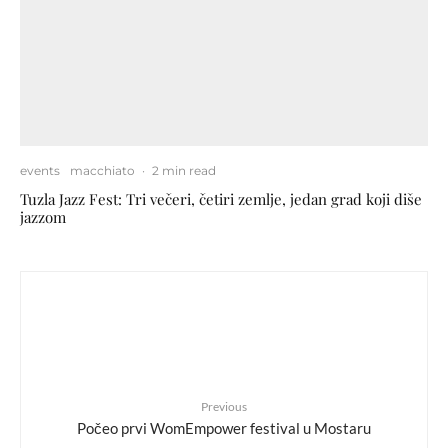
events
macchiato
·
2 min read
Tuzla Jazz Fest: Tri večeri, četiri zemlje, jedan grad koji diše
jazzom
Previous
Počeo prvi WomEmpower festival u Mostaru