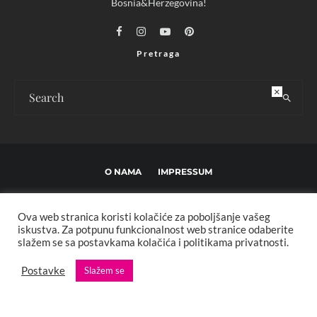
Bosnia&Herzegovina!
Pretraga
×
O NAMA
IMPRESSUM
USLOVI KORIŠTENJA I UREĐIVAČKE SMJERNICE
Ova web stranica koristi kolačiće za poboljšanje vašeg
POLITIKA PRIVATNOSTI
MARKETING
KONTAKT
iskustva. Za potpunu funkcionalnost web stranice odaberite
slažem se sa postavkama kolačića i politikama privatnosti.
Copyright © 2013 - 2025 FBL creative. Sva prava zadržana. Developed by:
Postavke
Slažem se
XStreamThemes