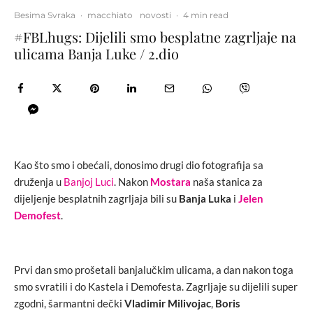
Besima Svraka
·
macchiato
novosti
·
4 min read
#FBLhugs: Dijelili smo besplatne zagrljaje na
ulicama Banja Luke / 2.dio
Kao što smo i obećali, donosimo drugi dio fotografija sa
druženja u
Banjoj Luci
. Nakon
Mostara
naša stanica za
dijeljenje besplatnih zagrljaja bili su
Banja Luka
i
Jelen
Demofest
.
Prvi dan smo
prošetali banjalučkim ulicama, a dan nakon toga
smo svratili i do Kastela i Demofesta. Zagrljaje su dijelili super
zgodni, šarmantni dečki
Vladimir Milivojac
,
Boris