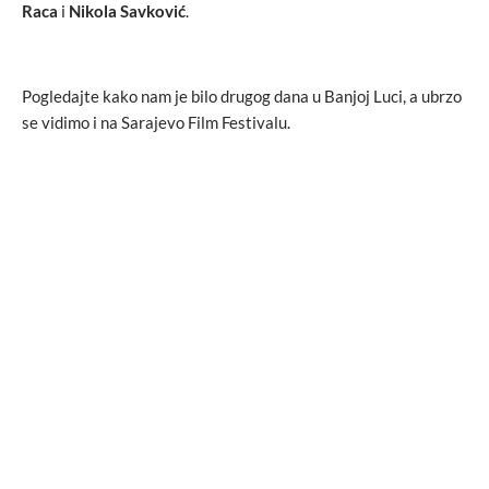
Raca
i
Nikola Savković
.
Pogledajte kako nam je bilo drugog dana u Banjoj Luci, a ubrzo
se vidimo i na Sarajevo Film Festivalu.