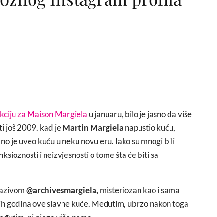
kciju za Maison Margiela
u januaru, bilo je jasno da više
ti još 2009. kad je
Martin Margiela
napustio kuću,
no je uveo kuću u neku novu eru. Iako su mnogi bili
ksioznosti i neizvjesnosti o tome šta će biti sa
nazivom
@archivesmargiela,
misteriozan kao i sama
jih godina ove slavne kuće. Međutim, ubrzo nakon toga