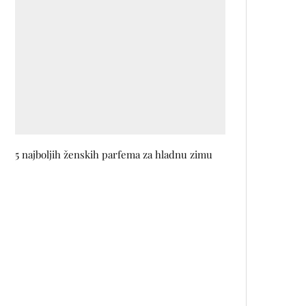
5 najboljih ženskih parfema za hladnu zimu
Jacqueline Isakov u Stitch 22
Galeriji: Izložba keramike i šolja
inspirisanih sarajevskim nebom
Esma Numanović objavila spot za
duet sa Damirom Imamovićem