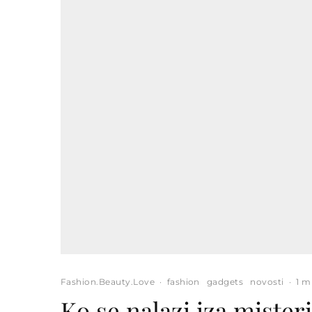
Fashion.Beauty.Love
·
fashion
gadgets
novosti
·
1 m
Ko se nalazi iza mister