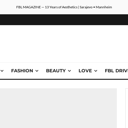
FBL MAGAZINE — 13 Years of Aesthetics | Sarajevo • Mannheim
FASHION
BEAUTY
LOVE
FBL DRI