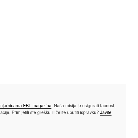
smjernicama FBL magazina
. Naša misija je osigurati tačnost,
cije. Primijetili ste grešku ili želite uputiti ispravku?
Javite