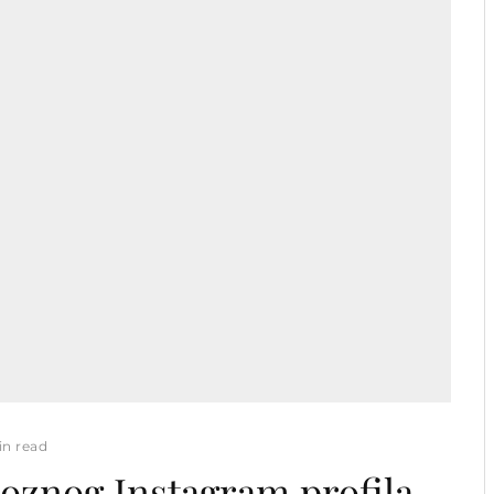
in read
ioznog Instagram profila