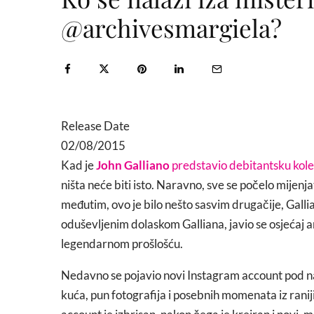
@archivesmargiela?
Release Date
02/08/2015
Kad je
John Galliano
predstavio debitantsku kole
ništa neće biti isto. Naravno, sve se počelo mijenja
međutim, ovo je bilo nešto sasvim drugačije, Gallia
oduševljenim dolaskom Galliana, javio se osjećaj an
legendarnom prošlošću.
Nedavno se pojavio novi Instagram account pod 
kuća, pun fotografija i posebnih momenata iz rani