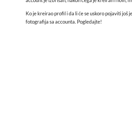
account je izbrisan, nakon čega je kreiran i novi, 
Ko je kreirao profil i da li će se uskoro pojaviti jo
fotografija sa accounta. Pogledajte!