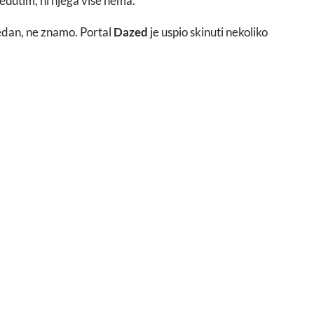
međutim, ni njega više nema.
š jedan, ne znamo. Portal
Dazed
je uspio skinuti nekoliko