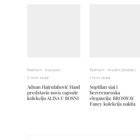
fashion
novosti
·
fashion
modni dodaci
·
2 min read
1 min read
Adnan Hajrulahović Haad
Suptilan sjaj i
predstavio novu capsule
bezvremenska
kolekciju ALISA U BOSNI
elegancija: BROSWAY
Fancy kolekcija nakita