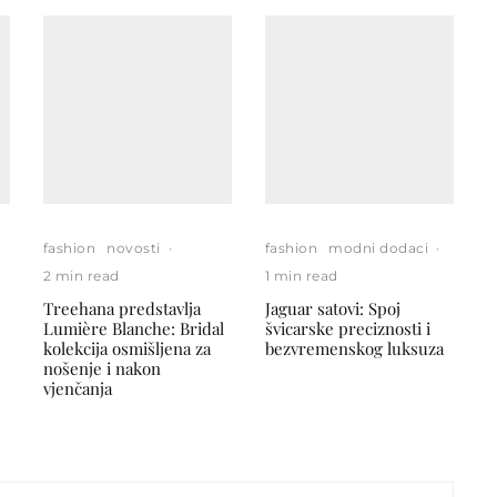
fashion
novosti
·
fashion
modni dodaci
·
2 min read
1 min read
Treehana predstavlja
Jaguar satovi: Spoj
Lumière Blanche: Bridal
švicarske preciznosti i
kolekcija osmišljena za
bezvremenskog luksuza
nošenje i nakon
vjenčanja