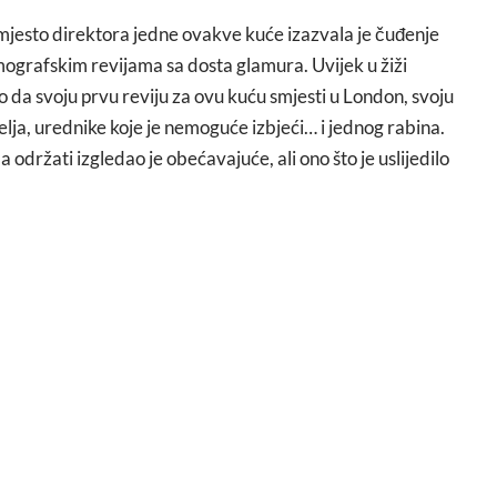
mjesto direktora jedne ovakve kuće izazvala je čuđenje
mografskim revijama sa dosta glamura. Uvijek u žiži
io da svoju prvu reviju za ovu kuću smjesti u London, svoju
telja, urednike koje je nemoguće izbjeći… i jednog rabina.
 održati izgledao je obećavajuće, ali ono što je uslijedilo