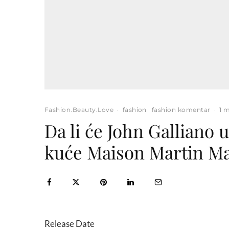
Fashion.Beauty.Love
·
fashion
fashion komentar
·
1 
Da li će John Galliano 
kuće Maison Martin Ma
Release Date