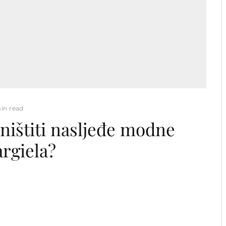
min read
uništiti nasljeđe modne
rgiela?