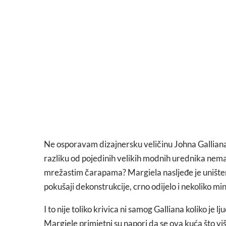
Ne osporavam dizajnersku veličinu Johna Galliana,
razliku od pojedinih velikih modnih urednika nema
mrežastim čarapama? Margiela nasljeđe je uništeno.
pokušaji dekonstrukcije, crno odijelo i nekoliko min
I to nije toliko krivica ni samog Galliana koliko je
Margiele primjetni su napori da se ova kuća što v