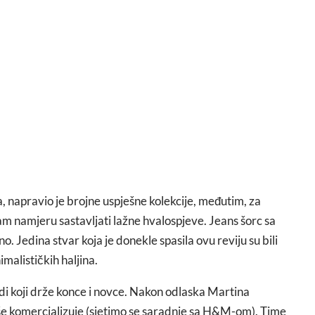
 napravio je brojne uspješne kolekcije, međutim, za
m namjeru sastavljati lažne hvalospjeve. Jeans šorc sa
 Jedina stvar koja je donekle spasila ovu reviju su bili
imalističkih haljina.
 ljudi koji drže konce i novce. Nakon odlaska Martina
iše komercializuje (sjetimo se saradnje sa H&M-om). Time