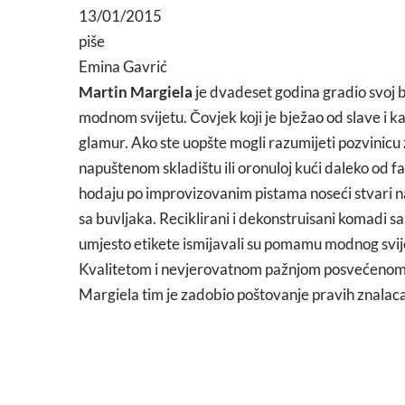
13/01/2015
piše
Emina Gavrić
Martin Margiela
je dvadeset godina gradio svoj 
modnom svijetu. Čovjek koji je bježao od slave i 
glamur. Ako ste uopšte mogli razumijeti pozvinicu 
napuštenom skladištu ili oronuloj kući daleko od 
hodaju po improvizovanim pistama noseći stvari n
sa buvljaka. Reciklirani i dekonstruisani komadi 
umjesto etikete ismijavali su pomamu modnog svij
Kvalitetom i nevjerovatnom pažnjom posvećenom d
Margiela tim je zadobio poštovanje pravih znalac