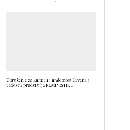
Udruženje za kulturu i umjetnost Crvena s
radošću predstavlja FEMINISTIKU
Kenan Musić: Ponosan sam što je
Omladinski film festival mjesto
slobode, mjesto gdje mladi ljudi
mogu reći šta god žele