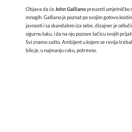
Objava da će
John Galliano
preuzeti umjetničko 
mnogih. Galliano je poznat po svojim gotovo kosti
javnosti i sa skandalom iza sebe, dizajner je odluč
sigurnu luku, i da na nju pozove šačicu svojih prija
Svi znamo zašto. Ambijent u kojem se revija trebala
bilo je, u najmanju ruku, potresno.