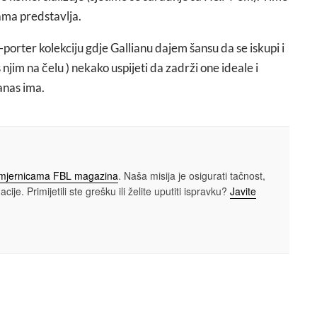
ama predstavlja.
orter kolekciju gdje Gallianu dajem šansu da se iskupi i
jim na čelu ) nekako uspijeti da zadrži one ideale i
danas ima.
smjernicama FBL magazina
. Naša misija je osigurati tačnost,
cije. Primijetili ste grešku ili želite uputiti ispravku?
Javite