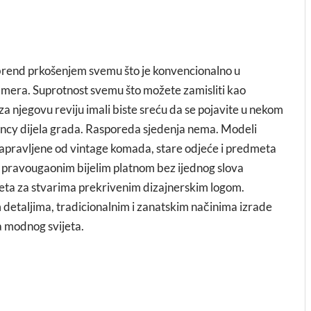
brend prkošenjem svemu što je konvencionalno u
kamera. Suprotnost svemu što možete zamisliti kao
za njegovu reviju imali biste sreću da se pojavite u nekom
fancy dijela grada. Rasporeda sjedenja nema. Modeli
apravljene od vintage komada, stare odjeće i predmeta
sa pravougaonim bijelim platnom bez ijednog slova
eta za stvarima prekrivenim dizajnerskim logom.
etaljima, tradicionalnim i zanatskim načinima izrade
a modnog svijeta.