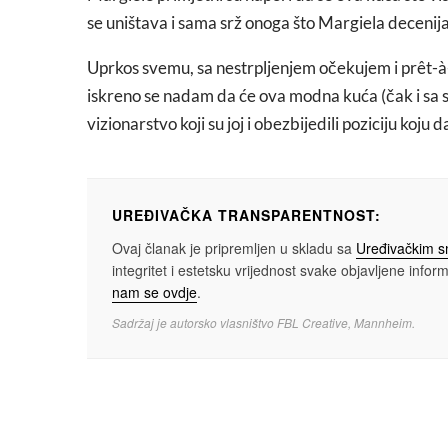
se uništava i sama srž onoga što Margiela decenij
Uprkos svemu, sa nestrpljenjem očekujem i prêt-à-p
iskreno se nadam da će ova modna kuća (čak i sa s n
vizionarstvo koji su joj i obezbijedili poziciju koju 
UREĐIVAČKA TRANSPARENTNOST:
Ovaj članak je pripremljen u skladu sa
Uređivačkim 
integritet i estetsku vrijednost svake objavljene informa
nam se ovdje
.
Sadržaj je autorsko vlasništvo FBL Creative, Mannheim.