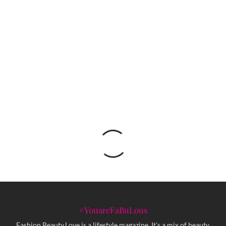
Art Basel Paris 2025: Grad svjetlosti ponovo u
centru globalne umjetnosti
Putuj kroz BiH, fotkaj i osvoji turističke
aranžmane
#YouareFaBuLous
Fashion.Beauty.Love is a lifestyle magazine. It's a mix of beauty,