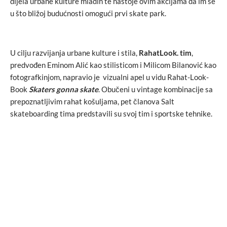
dijela urbane kulture mladih te nastoje ovim akcijama da im se
u što bližoj budućnosti omogući prvi skate park.
U cilju razvijanja urbane kulture i stila,
RahatLook. tim
,
predvođen Eminom Alić kao stilisticom i Milicom Bilanović kao
fotografkinjom, napravio je vizualni apel u vidu Rahat-Look-
Book
Skaters gonna skate
. Obučeni u vintage kombinacije sa
prepoznatljivim rahat košuljama, pet članova Salt
skateboarding tima predstavili su svoj tim i sportske tehnike.