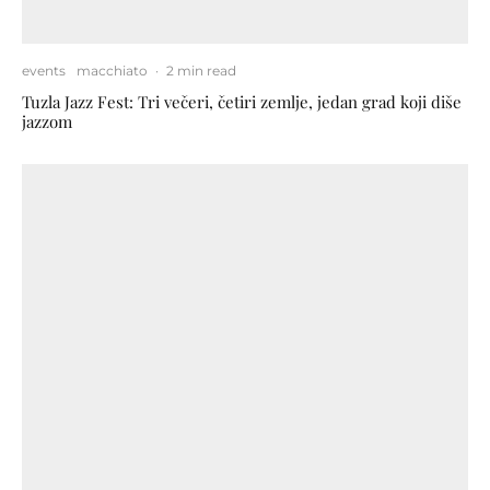
events
macchiato
·
2 min read
Tuzla Jazz Fest: Tri večeri, četiri zemlje, jedan grad koji diše
jazzom