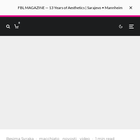
FBL MAGAZINE — 13 Years of Aesthetics | Sarajevo • Mannheim
0
Besima Svraka
·
macchiato
novosti
video
·
1 min read