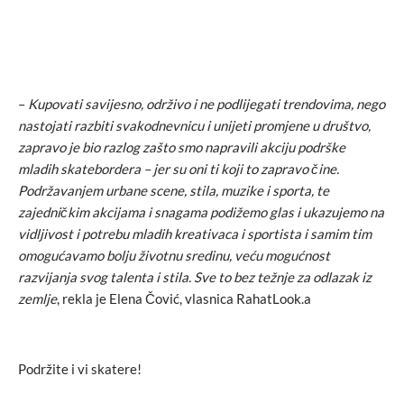
–
Kupovati savijesno, održivo i ne podlijegati trendovima, nego
nastojati razbiti svakodnevnicu i unijeti promjene u društvo,
zapravo je bio razlog zašto smo napravili akciju podrške
mladih skatebordera – jer su oni ti koji to zapravo čine.
Podržavanjem urbane scene, stila, muzike i sporta, te
zajedničkim akcijama i snagama podižemo glas i ukazujemo na
vidljivost i potrebu mladih kreativaca i sportista i samim tim
omogućavamo bolju životnu sredinu, veću mogućnost
razvijanja svog talenta i stila. Sve to bez težnje za odlazak iz
zemlje
, rekla je Elena Čović, vlasnica RahatLook.a
Podržite i vi skatere!