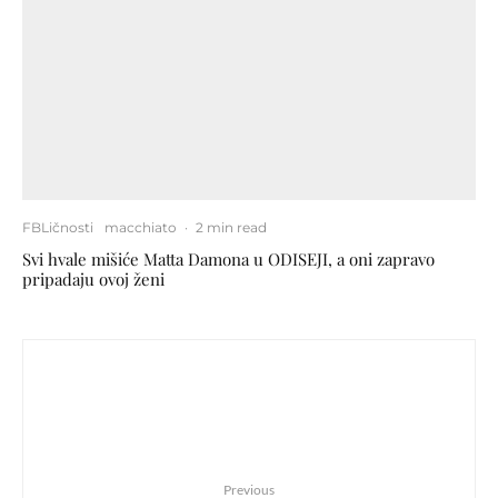
FBLičnosti
macchiato
·
2 min read
Svi hvale mišiće Matta Damona u ODISEJI, a oni zapravo
pripadaju ovoj ženi
Previous