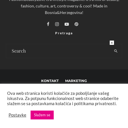
fashion, culture, art, controversy & cool! Made in
Bosnia&Herzegovina!
Pretraga
×
KONTAKT
MARKETING
USLOVI KORIŠTENJA I UREĐIVAČKE SMJERNICE
Ova web stranica koristi kolačiće za poboljšanje vašeg
iskustva. Za potpunu funkcionalnost web stranice odaberite
IMPRESSUM
O NAMA
slažem se sa postavkama kolačića i politikama privatnosti.
Postavke
Slažem se
Copyright © 2013 - 2025 FBL creative. Sva prava zadržana. Developed by:
XStreamThemes