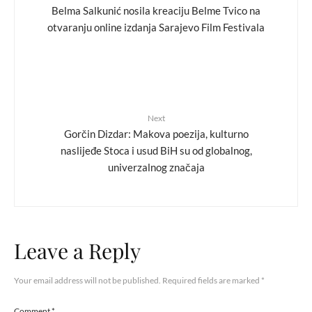
Belma Salkunić nosila kreaciju Belme Tvico na
otvaranju online izdanja Sarajevo Film Festivala
Next
Gorčin Dizdar: Makova poezija, kulturno
naslijeđe Stoca i usud BiH su od globalnog,
univerzalnog značaja
Leave a Reply
Your email address will not be published.
Required fields are marked
*
Comment
*