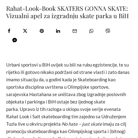
Rahat-Look-Book SKATERS GONNA SKATE:
Vizualni apel za izgradnju skate parka u BiH
Urbani sportovi u BiH uvijek su bili na rubu egzistencije, te su
rijetko ili gotovo nikako podržani od strane vlasti i zato danas
imamo situaciju da, u godini kada je Skateboarding kao
sportska disciplina uvrštena u Olimpijske sportove,
sarajevska Hastahana se uništava zbog izgradnje poslovnih
objekata i parkinga i BiH ostaje bez ijednog skate
parka. Upravo iz tih razloga u sklopu svoje serije evenata
Rahat Look i Salt skateboarding tim zajedno sa Udruženjem
Tuzla live u okviru projekta
No hate – just skate
imaju za cilj
promociju skateboardinga kao Olimpijskog sporta i (bitnog)