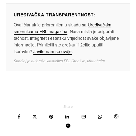
UREĐIVAČKA TRANSPARENTNOST:
Ovaj članak je pripremljen u skladu sa
Uređivačkim
smjernicama FBL magazina
. Naša misija je osigurati
tačnost, integritet i estetsku vrijednost svake objavljene
informacije. Primijetili ste grešku ili želite uputiti
ispravku?
Javite nam se ovdje
.
Sadržaj je autorsko vlasništvo FBL Creative, Mannheim.
Share