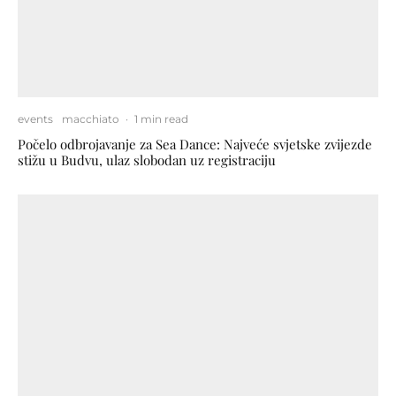
events
macchiato
·
1 min read
Počelo odbrojavanje za Sea Dance: Najveće svjetske zvijezde
stižu u Budvu, ulaz slobodan uz registraciju