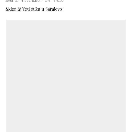
events
macchiato
·
2 min read
Skier & Yeti stižu u Sarajevo