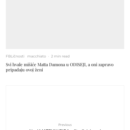
FBLičnosti
macchiato
·
2 min read
Svi hvale mišiće Matta Damona u ODISEJI, a oni zapravo
pripadaju ovoj ženi
Previous