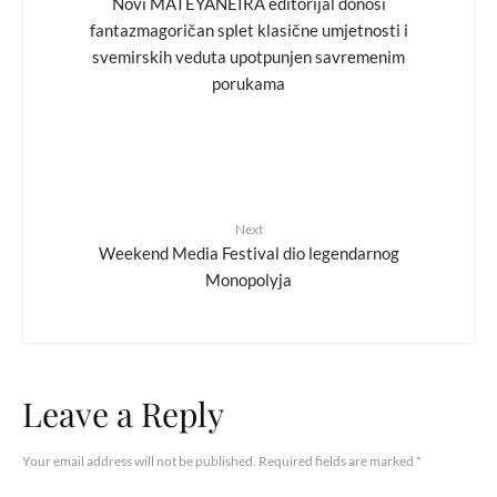
Novi MATEYANEIRA editorijal donosi
fantazmagoričan splet klasične umjetnosti i
svemirskih veduta upotpunjen savremenim
porukama
Next
Weekend Media Festival dio legendarnog
Monopolyja
Leave a Reply
Your email address will not be published.
Required fields are marked
*