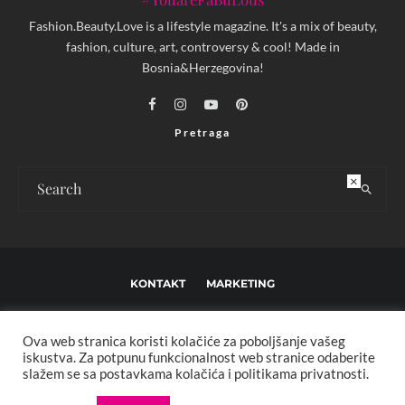
Fashion.Beauty.Love is a lifestyle magazine. It's a mix of beauty,
fashion, culture, art, controversy & cool! Made in
Bosnia&Herzegovina!
Pretraga
×
KONTAKT
MARKETING
USLOVI KORIŠTENJA I UREĐIVAČKE SMJERNICE
Ova web stranica koristi kolačiće za poboljšanje vašeg
IMPRESSUM
O NAMA
iskustva. Za potpunu funkcionalnost web stranice odaberite
slažem se sa postavkama kolačića i politikama privatnosti.