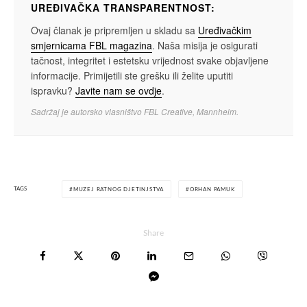
UREĐIVAČKA TRANSPARENTNOST:
Ovaj članak je pripremljen u skladu sa
Uređivačkim
smjernicama FBL magazina
. Naša misija je osigurati
tačnost, integritet i estetsku vrijednost svake objavljene
informacije. Primijetili ste grešku ili želite uputiti
ispravku?
Javite nam se ovdje
.
Sadržaj je autorsko vlasništvo FBL Creative, Mannheim.
TAGS
MUZEJ RATNOG DJETINJSTVA
ORHAN PAMUK
Share