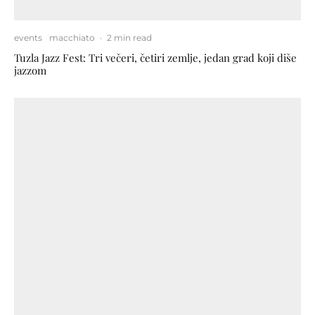
events
macchiato
·
2 min read
Tuzla Jazz Fest: Tri večeri, četiri zemlje, jedan grad koji diše
jazzom