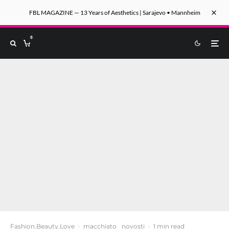
FBL MAGAZINE — 13 Years of Aesthetics | Sarajevo • Mannheim
0
Fashion.Beauty.Love
·
macchiato
novosti
·
1 min read