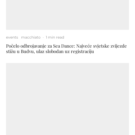
events
macchiato
·
1 min read
Počelo odbrojavanje za Sea Dance: Najveće svjetske zvijezde
stižu u Budvu, ulaz slobodan uz registraciju