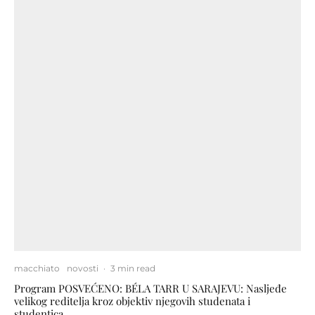
macchiato
novosti
·
3 min read
Program POSVEĆENO: BÉLA TARR U SARAJEVU: Nasljeđe
velikog reditelja kroz objektiv njegovih studenata i
studentica