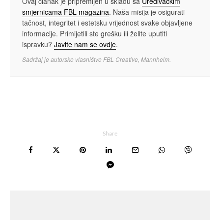
Ovaj članak je pripremljen u skladu sa
Uređivačkim
smjernicama FBL magazina
. Naša misija je osigurati
tačnost, integritet i estetsku vrijednost svake objavljene
informacije. Primijetili ste grešku ili želite uputiti
ispravku?
Javite nam se ovdje
.
Sadržaj je autorsko vlasništvo FBL Creative, Mannheim.
Share