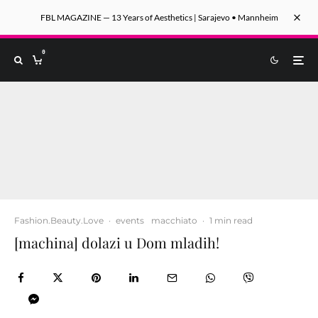
FBL MAGAZINE — 13 Years of Aesthetics | Sarajevo • Mannheim
0
Fashion.Beauty.Love
·
events
macchiato
·
1 min read
[machina] dolazi u Dom mladih!