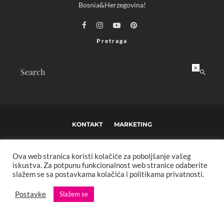
Bosnia&Herzegovina!
Pretraga
×
KONTAKT
MARKETING
USLOVI KORIŠTENJA I UREĐIVAČKE SMJERNICE
Ova web stranica koristi kolačiće za poboljšanje vašeg
IMPRESSUM
O NAMA
iskustva. Za potpunu funkcionalnost web stranice odaberite
slažem se sa postavkama kolačića i politikama privatnosti.
Copyright © 2013 - 2025 FBL creative. Sva prava zadržana. Developed by:
Postavke
Slažem se
XStreamThemes