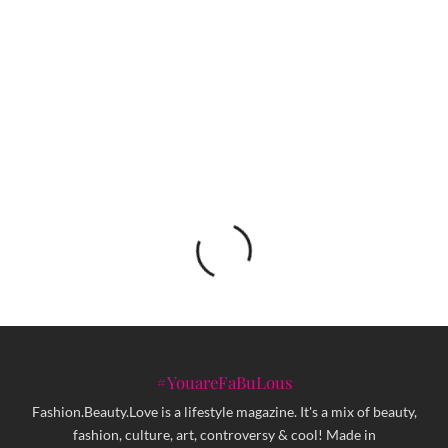
Amila Hodžić: Prstenje govori ono što mi želimo
da kažemo o sebi
#YouareFaBuLous
Fashion.Beauty.Love is a lifestyle magazine. It's a mix of beauty,
fashion, culture, art, controversy & cool! Made in