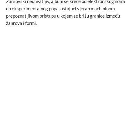
Žanrovski neuhvatljiv, album se kreće od elektronskog noira
do eksperimentalnog popa, ostajući vjeran machininom
prepoznatljivom pristupu u kojem se brišu granice između
žanrova i formi.