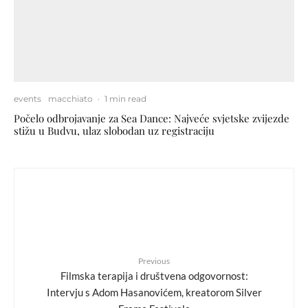
events
macchiato
·
1 min read
Počelo odbrojavanje za Sea Dance: Najveće svjetske zvijezde
stižu u Budvu, ulaz slobodan uz registraciju
Previous
Filmska terapija i društvena odgovornost:
Intervju s Adom Hasanovićem, kreatorom Silver