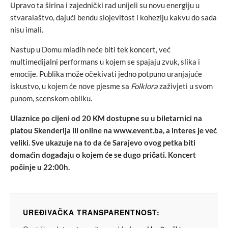
Upravo ta širina i zajednički rad unijeli su novu energiju u
stvaralaštvo, dajući bendu slojevitost i koheziju kakvu do sada
nisu imali.
Nastup u Domu mladih neće biti tek koncert, već
multimedijalni performans u kojem se spajaju zvuk, slika i
emocije. Publika može očekivati jedno potpuno uranjajuće
iskustvo, u kojem će nove pjesme sa
Folklora
zaživjeti u svom
punom, scenskom obliku.
Ulaznice po cijeni od 20 KM dostupne su u biletarnici na
platou Skenderija ili online na www.event.ba, a interes je već
veliki. Sve ukazuje na to da će Sarajevo ovog petka biti
domaćin događaju o kojem će se dugo pričati. Koncert
počinje u 22:00h.
UREĐIVAČKA TRANSPARENTNOST: