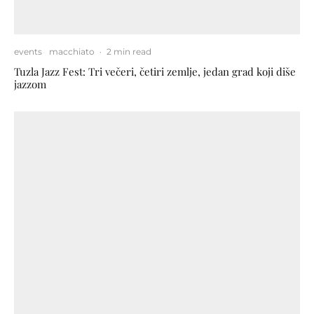
events
macchiato
·
2 min read
Tuzla Jazz Fest: Tri večeri, četiri zemlje, jedan grad koji diše
jazzom