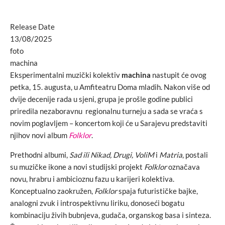
Release Date
13/08/2025
foto
machina
Eksperimentalni muzički kolektiv
machina
nastupit će ovog
petka, 15. augusta, u Amfiteatru Doma mladih. Nakon više od
dvije decenije rada u sjeni, grupa je prošle godine publici
priredila nezaboravnu regionalnu turneju a sada se vraća s
novim poglavljem – koncertom koji će u Sarajevu predstaviti
njihov novi album
Folklor
.
Prethodni albumi,
Sad ili Nikad, Drugi, VoliM
i
Matria
, postali
su muzičke ikone a novi studijski projekt
Folklor
označava
novu, hrabru i ambicioznu fazu u karijeri kolektiva.
Konceptualno zaokružen,
Folklor
spaja futurističke bajke,
analogni zvuk i introspektivnu liriku, donoseći bogatu
kombinaciju živih bubnjeva, gudača, organskog basa i sinteza.