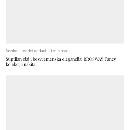
fashion
modni dodaci
·
1 min read
Suptilan sjaj i bezvremenska elegancija: BROSWAY Fancy
kolekcija nakita