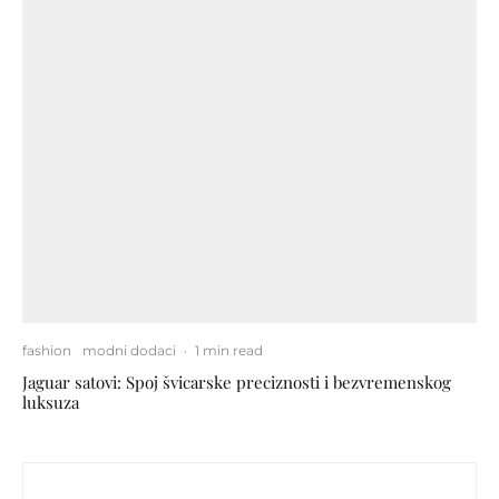
fashion
modni dodaci
·
1 min read
Jaguar satovi: Spoj švicarske preciznosti i bezvremenskog
luksuza