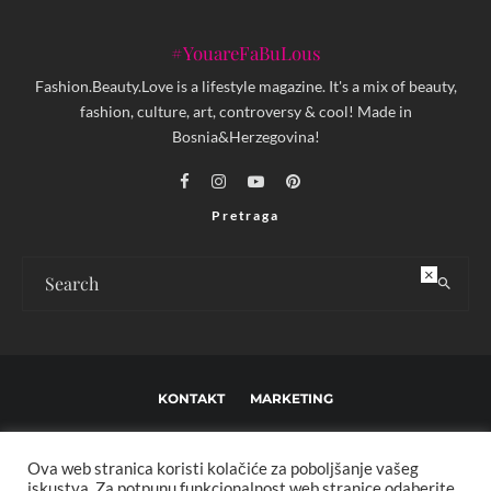
#YouareFaBuLous
Fashion.Beauty.Love is a lifestyle magazine. It's a mix of beauty,
fashion, culture, art, controversy & cool! Made in
Bosnia&Herzegovina!
Pretraga
×
KONTAKT
MARKETING
USLOVI KORIŠTENJA I UREĐIVAČKE SMJERNICE
Ova web stranica koristi kolačiće za poboljšanje vašeg
IMPRESSUM
O NAMA
iskustva. Za potpunu funkcionalnost web stranice odaberite