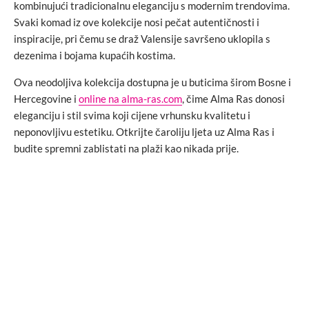
kombinujući tradicionalnu eleganciju s modernim trendovima.
Svaki komad iz ove kolekcije nosi pečat autentičnosti i
inspiracije, pri čemu se draž Valensije savršeno uklopila s
dezenima i bojama kupaćih kostima.
Ova neodoljiva kolekcija dostupna je u buticima širom Bosne i
Hercegovine i
online na alma-ras.com
, čime Alma Ras donosi
eleganciju i stil svima koji cijene vrhunsku kvalitetu i
neponovljivu estetiku. Otkrijte čaroliju ljeta uz Alma Ras i
budite spremni zablistati na plaži kao nikada prije.