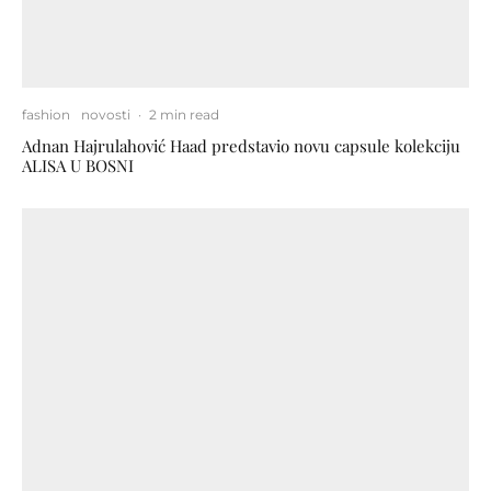
fashion
novosti
·
2 min read
Adnan Hajrulahović Haad predstavio novu capsule kolekciju
ALISA U BOSNI