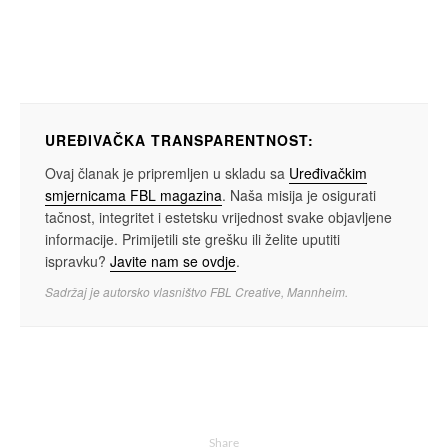
UREĐIVAČKA TRANSPARENTNOST:
Ovaj članak je pripremljen u skladu sa
Uređivačkim
smjernicama FBL magazina
. Naša misija je osigurati
tačnost, integritet i estetsku vrijednost svake objavljene
informacije. Primijetili ste grešku ili želite uputiti
ispravku?
Javite nam se ovdje
.
Sadržaj je autorsko vlasništvo FBL Creative, Mannheim.
Share