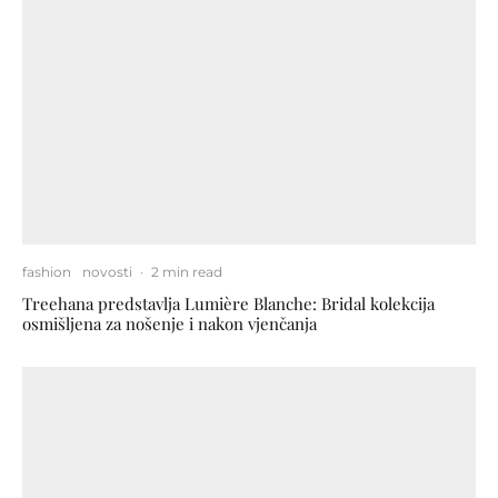
fashion
novosti
·
2 min read
Treehana predstavlja Lumière Blanche: Bridal kolekcija
osmišljena za nošenje i nakon vjenčanja