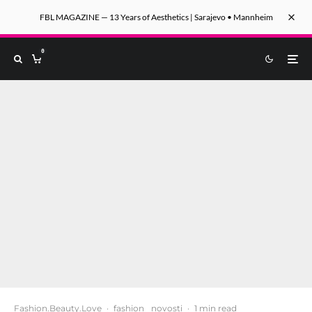
FBL MAGAZINE — 13 Years of Aesthetics | Sarajevo • Mannheim
0
Fashion.Beauty.Love
·
fashion
novosti
·
1 min read