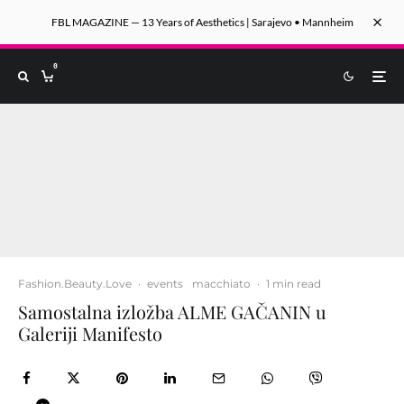
FBL MAGAZINE — 13 Years of Aesthetics | Sarajevo • Mannheim
0
Fashion.Beauty.Love
·
events
macchiato
·
1 min read
Samostalna izložba ALME GAČANIN u
Galeriji Manifesto