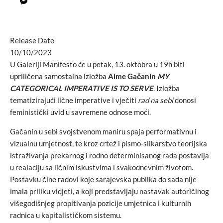
Release Date
10/10/2023
U Galeriji Manifesto će u petak, 13. oktobra u 19h biti
upriličena samostalna izložba
Alme Gačanin
MY
CATEGORICAL IMPERATIVE IS TO SERVE
. Izložba
tematizirajući lične imperative i vječiti
rad na sebi
donosi
feministički uvid u savremene odnose moći.
Gačanin u sebi svojstvenom maniru spaja performativnu i
vizualnu umjetnost, te kroz crtež i pismo-slikarstvo teorijska
istraživanja prekarnog i rodno determinisanog rada postavlja
u realaciju sa ličnim iskustvima i svakodnevnim životom.
Postavku čine radovi koje sarajevska publika do sada nije
imala priliku vidjeti, a koji predstavljaju nastavak autoričinog
višegodišnjeg propitivanja pozicije umjetnica i kulturnih
radnica u kapitalističkom sistemu.