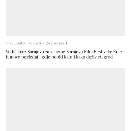
macchiato
novosti
·
24 min read
Vodič kroz Sarajevo za vrijeme Sarajevo Film Festivala: Koje
filmove pogledati, gdje popiti kafu i kako doživjeti grad