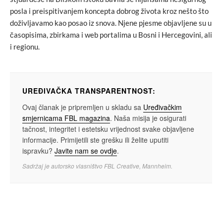
posla i preispitivanjem koncepta dobrog života kroz nešto što
doživljavamo kao posao iz snova. Njene pjesme objavljene su u
časopisima, zbirkama i web portalima u Bosni i Hercegovini, ali
i regionu.
UREĐIVAČKA TRANSPARENTNOST:
Ovaj članak je pripremljen u skladu sa
Uređivačkim
smjernicama FBL magazina
. Naša misija je osigurati
tačnost, integritet i estetsku vrijednost svake objavljene
informacije. Primijetili ste grešku ili želite uputiti
ispravku?
Javite nam se ovdje
.
Sadržaj je autorsko vlasništvo FBL Creative, Mannheim.