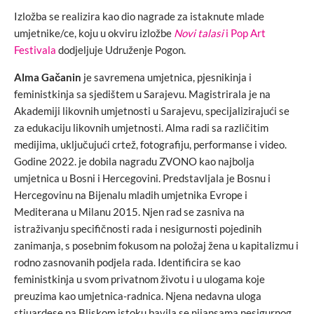
Izložba se realizira kao dio nagrade za istaknute mlade
umjetnike/ce, koju u okviru izložbe
Novi talasi
i Pop Art
Festivala
dodjeljuje Udruženje Pogon.
Alma Gačanin
je savremena umjetnica, pjesnikinja i
feministkinja sa sjedištem u Sarajevu. Magistrirala je na
Akademiji likovnih umjetnosti u Sarajevu, specijalizirajući se
za edukaciju likovnih umjetnosti. Alma radi sa različitim
medijima, uključujući crtež, fotografiju, performanse i video.
Godine 2022. je dobila nagradu ZVONO kao najbolja
umjetnica u Bosni i Hercegovini. Predstavljala je Bosnu i
Hercegovinu na Bijenalu mladih umjetnika Evrope i
Mediterana u Milanu 2015. Njen rad se zasniva na
istraživanju specifičnosti rada i nesigurnosti pojedinih
zanimanja, s posebnim fokusom na položaj žena u kapitalizmu i
rodno zasnovanih podjela rada. Identificira se kao
feministkinja u svom privatnom životu i u ulogama koje
preuzima kao umjetnica-radnica. Njena nedavna uloga
stjuardese na Bliskom istoku bavila se nijansama nesigurnog