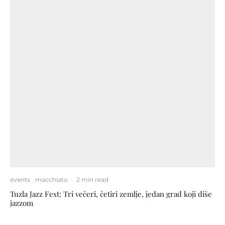
events
macchiato
·
2 min read
Tuzla Jazz Fest: Tri večeri, četiri zemlje, jedan grad koji diše
jazzom