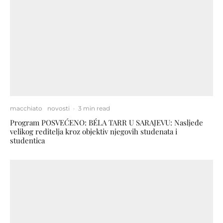
macchiato
novosti
·
3 min read
Program POSVEĆENO: BÉLA TARR U SARAJEVU: Nasljeđe
velikog reditelja kroz objektiv njegovih studenata i
studentica