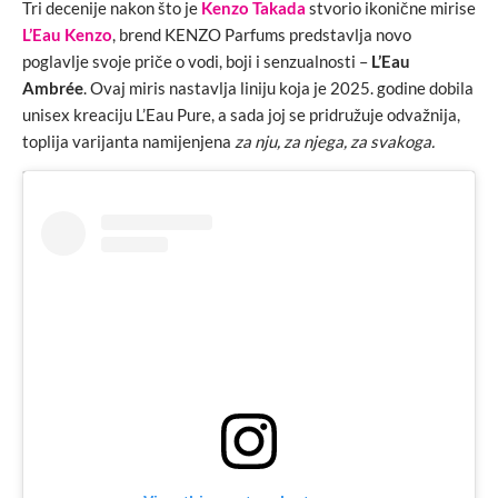
Tri decenije nakon što je
Kenzo Takada
stvorio ikonične mirise
L’Eau Kenzo
, brend KENZO Parfums predstavlja novo
poglavlje svoje priče o vodi, boji i senzualnosti –
L’Eau
Ambrée
. Ovaj miris nastavlja liniju koja je 2025. godine dobila
unisex kreaciju L’Eau Pure, a sada joj se pridružuje odvažnija,
toplija varijanta namijenjena
za nju, za njega, za svakoga.