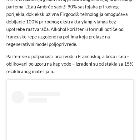
parfema. L’Eau Ambrée sadrži 90% sastojaka prirodnog
porijekla, dok ekskluzivna Firgood® tehnologija omogućava
dobijanje 100% prirodnog ekstrakta ylang-ylanga bez
upotrebe rastvarača. Alkohol korišten u formuli potiče od
francuske repe uzgojene na poljima koja prelaze na
regenerativni model poljoprivrede.
Parfem se u potpunosti proizvodi u Francuskoj, a boca i čep –
oblikovani po uzoru na kap vode – izrađeni su od stakla sa 15%
recikliranog materijala.