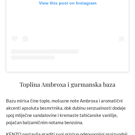
View this post on Instagram
Toplina Ambroxa i gurmanska baza
Bazu mirisa čine tople, mošusne note Ambroxa i aromatični
akcenti apsoluta besmrtnika, dok dubinu senzualnosti dodaje
spoj mliječne sandalovine i kremaste tahićanske vanilije,
pojačan balzamičnim notama benzoina.
KENZO nastavlja graditi svoj pristup odgovornijoj proizvodnji