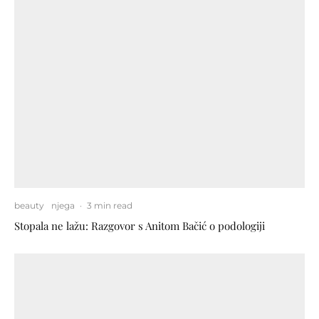
beauty
njega
·
3 min read
Stopala ne lažu: Razgovor s Anitom Bačić o podologiji