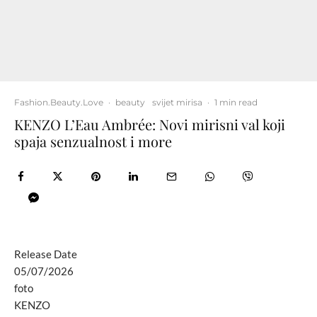
Fashion.Beauty.Love
·
beauty
svijet mirisa
·
1 min read
KENZO L’Eau Ambrée: Novi mirisni val koji
spaja senzualnost i more
Release Date
05/07/2026
foto
KENZO