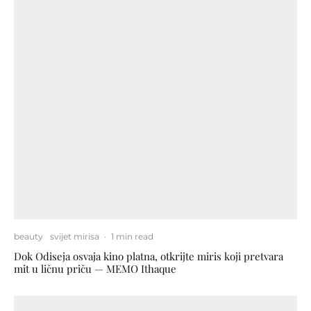
beauty
svijet mirisa
·
1 min read
Dok Odiseja osvaja kino platna, otkrijte miris koji pretvara
mit u ličnu priču — MEMO Ithaque