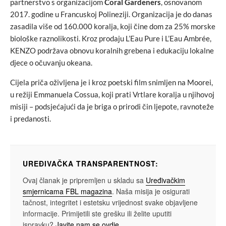
partnerstvo s organizacijom
Coral Gardeners
, osnovanom
2017. godine u Francuskoj Polineziji. Organizacija je do danas
zasadila više od 160.000 koralja, koji čine dom za 25% morske
biološke raznolikosti. Kroz prodaju L’Eau Pure i L’Eau Ambrée,
KENZO podržava obnovu koralnih grebena i edukaciju lokalne
djece o očuvanju okeana.
Cijela priča oživljena je i kroz poetski film snimljen na Moorei,
u režiji Emmanuela Cossua, koji prati Vrtlare koralja u njihovoj
misiji – podsjećajući da je briga o prirodi čin ljepote, ravnoteže
i predanosti.
UREĐIVAČKA TRANSPARENTNOST:
Ovaj članak je pripremljen u skladu sa
Uređivačkim
smjernicama FBL magazina
. Naša misija je osigurati
tačnost, integritet i estetsku vrijednost svake objavljene
informacije. Primijetili ste grešku ili želite uputiti
ispravku?
Javite nam se ovdje
.