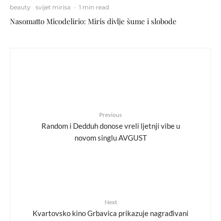
beauty
svijet mirisa
·
1 min read
Nasomatto Micodelirio: Miris divlje šume i slobode
Previous
Random i Dedduh donose vreli ljetnji vibe u
novom singlu AVGUST
Next
Kvartovsko kino Grbavica prikazuje nagrađivani