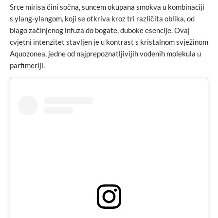
Srce mirisa čini sočna, suncem okupana smokva u kombinaciji
s ylang-ylangom, koji se otkriva kroz tri različita oblika, od
blago začinjenog infuza do bogate, duboke esencije. Ovaj
cvjetni intenzitet stavljen je u kontrast s kristalnom svježinom
Aquozonea, jedne od najprepoznatljivijih vodenih molekula u
parfimeriji.