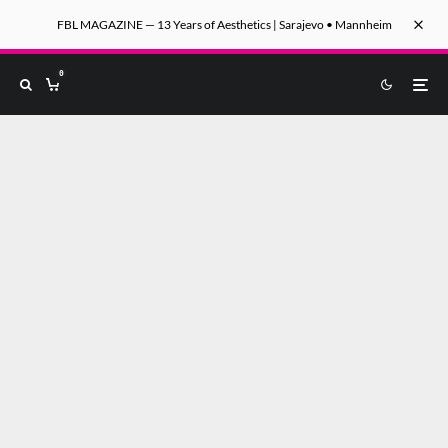
FBL MAGAZINE — 13 Years of Aesthetics | Sarajevo • Mannheim
0