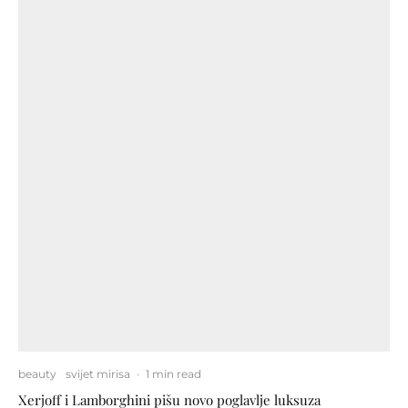
beauty
svijet mirisa
·
1 min read
Xerjoff i Lamborghini pišu novo poglavlje luksuza