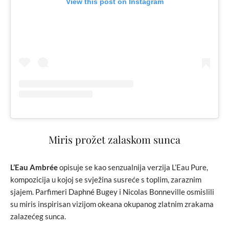
View this post on Instagram
Miris prožet zalaskom sunca
L’Eau Ambrée
opisuje se kao senzualnija verzija L’Eau Pure,
kompozicija u kojoj se svježina susreće s toplim, zaraznim
sjajem. Parfimeri Daphné Bugey i Nicolas Bonneville osmislili
su miris inspirisan vizijom okeana okupanog zlatnim zrakama
zalazećeg sunca.