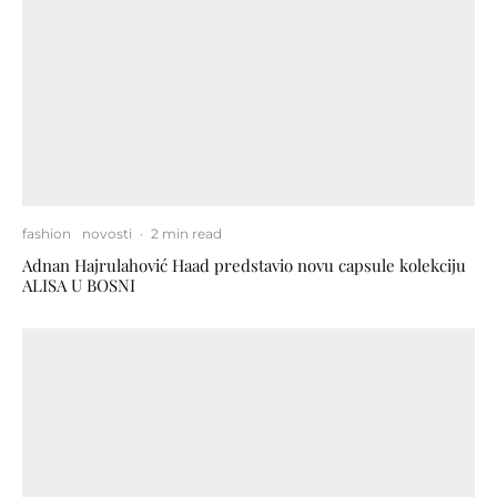
fashion
novosti
·
2 min read
Adnan Hajrulahović Haad predstavio novu capsule kolekciju
ALISA U BOSNI