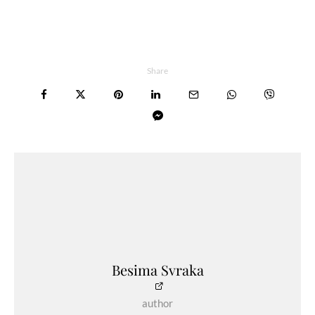
Share
Besima Svraka
author