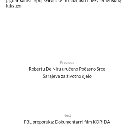
Jaguar satovi: Spoj švicarske preciznosti i bezvremenskog
luksuza
Previous
Robertu De Niru uručeno Počasno Srce
Sarajeva za životno djelo
Next
FBL preporuka: Dokumentarni film KORIDA