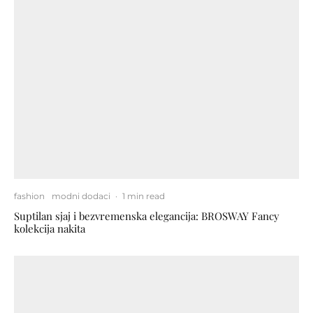
fashion
modni dodaci
·
1 min read
Suptilan sjaj i bezvremenska elegancija: BROSWAY Fancy
kolekcija nakita