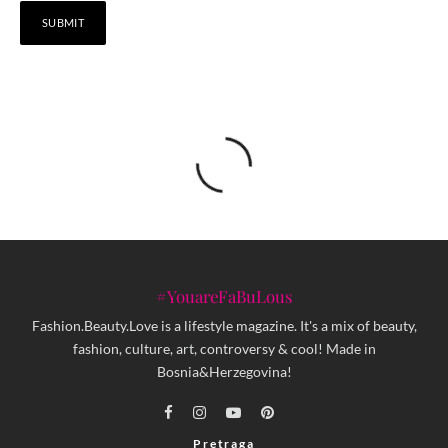
#YouareFaBuLous
Fashion.Beauty.Love is a lifestyle magazine. It's a mix of beauty,
fashion, culture, art, controversy & cool! Made in
Bosnia&Herzegovina!
Pretraga