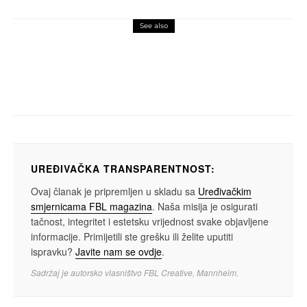
See also
fashion
fashion komentar
Alen Konjicija u kreacijama Milana Senića
ili šta muškarci žele
UREĐIVAČKA TRANSPARENTNOST:
Ovaj članak je pripremljen u skladu sa
Uređivačkim
smjernicama FBL magazina
. Naša misija je osigurati
tačnost, integritet i estetsku vrijednost svake objavljene
informacije. Primijetili ste grešku ili želite uputiti
ispravku?
Javite nam se ovdje
.
Sadržaj je autorsko vlasništvo FBL Creative, Mannheim.