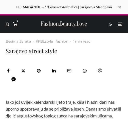
FBL MAGAZINE — 13 Years of Aesthetics | Sarajevo • Mannheim
0
Besima Svraka
·
#FBLstyle
fashion
·
1 min read
Sarajevo street style
Iako još uvijek kalendarski ljeto traje, kiša i hladni dani nas
uporno upozoravaju da se približava jesen. Danas smo uhvatili
djelić augustovskog toplog sunca na sarajevskim ulicama.