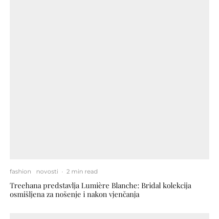
fashion
novosti
·
2 min read
Treehana predstavlja Lumière Blanche: Bridal kolekcija
osmišljena za nošenje i nakon vjenčanja