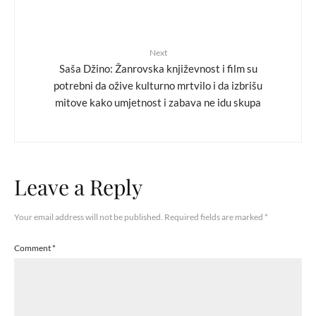
Next
Saša Džino: Žanrovska književnost i film su
potrebni da ožive kulturno mrtvilo i da izbrišu
mitove kako umjetnost i zabava ne idu skupa
Leave a Reply
Your email address will not be published.
Required fields are marked
*
Comment
*