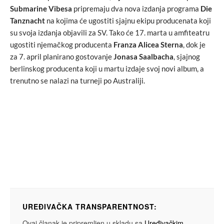
Submarine Vibesa
pripremaju dva nova izdanja programa
Die
Tanznacht
na kojima će ugostiti sjajnu ekipu producenata koji
su svoja izdanja objavili za SV. Tako će 17. marta u amfiteatru
ugostiti njemačkog producenta
Franza Alicea Sterna
, dok je
za 7. april planirano gostovanje
Jonasa Saalbacha
, sjajnog
berlinskog producenta koji u martu izdaje svoj novi album, a
trenutno se nalazi na turneji po Australiji.
UREĐIVAČKA TRANSPARENTNOST:
Ovaj članak je pripremljen u skladu sa
Uređivačkim