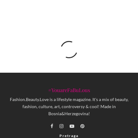
osnaživanju žena koje izlaze iz sigurnih kuća
#YouareFaBuLous
Fashion.Beauty.Love is a lifestyle magazine. It's a mix of beauty,
fashion, culture, art, controversy & cool! Made in
Bosnia&Herzegovina!
Pretraga