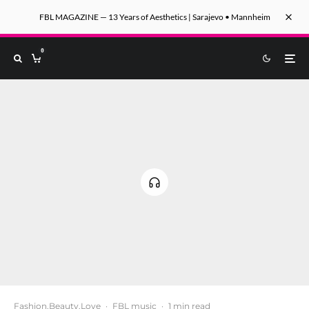
FBL MAGAZINE — 13 Years of Aesthetics | Sarajevo • Mannheim
0
Fashion.Beauty.Love
·
FBL music
·
1 min read