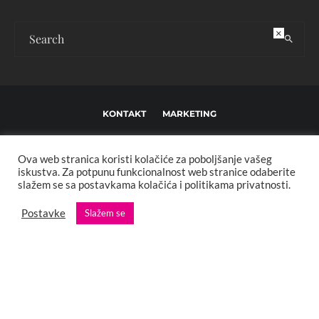
×
KONTAKT
MARKETING
USLOVI KORIŠTENJA I UREĐIVAČKE SMJERNICE
Ova web stranica koristi kolačiće za poboljšanje vašeg
IMPRESSUM
O NAMA
iskustva. Za potpunu funkcionalnost web stranice odaberite
slažem se sa postavkama kolačića i politikama privatnosti.
Copyright © 2013 - 2025 FBL creative. Sva prava zadržana. Developed by:
Postavke
Slažem se
XStreamThemes