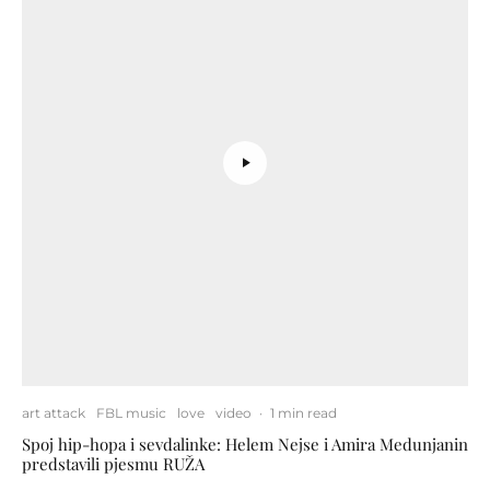
art attack
FBL music
love
video
·
1 min read
Spoj hip-hopa i sevdalinke: Helem Nejse i Amira Medunjanin
predstavili pjesmu RUŽA